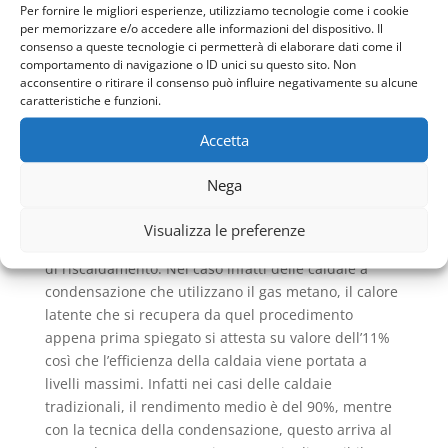
Per fornire le migliori esperienze, utilizziamo tecnologie come i cookie
prodotta dalla caldaia, una buona parte non viene
per memorizzare e/o accedere alle informazioni del dispositivo. Il
sfruttata e quindi si ha un consumo non efficiente e
consenso a queste tecnologie ci permetterà di elaborare dati come il
pertanto dispendio energetico e maggiore spesa in
comportamento di navigazione o ID unici su questo sito. Non
acconsentire o ritirare il consenso può influire negativamente su alcune
termini economici. La novità è quindi rappresentata
caratteristiche e funzioni.
dalla tecnica della condensazione che permette di
sfruttare anche il vapore acqueo, contenuto nei gas
Accetta
di scarico: ovvero tramite un sistema di
raffreddamento dei fumi di scarico sotto la
Nega
temperatura che comporta la condensazione,
generando perciò una forma di energia termica,
Visualizza le preferenze
detta calore latente che viene immessa nell’impianto
di riscaldamento. Nel caso infatti delle caldaie a
condensazione che utilizzano il gas metano, il calore
latente che si recupera da quel procedimento
appena prima spiegato si attesta su valore dell’11%
così che l’efficienza della caldaia viene portata a
livelli massimi. Infatti nei casi delle caldaie
tradizionali, il rendimento medio è del 90%, mentre
con la tecnica della condensazione, questo arriva al