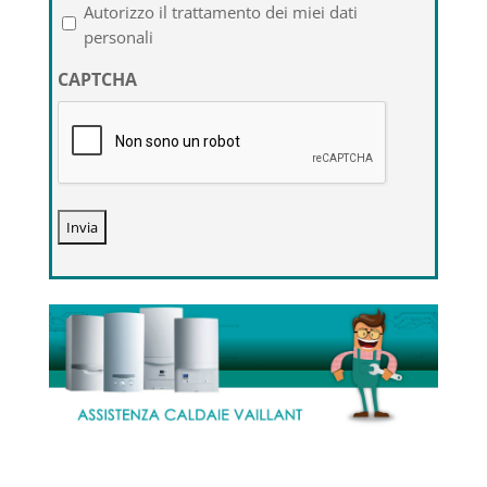
l'informativa
Autorizzo il trattamento dei miei dati
sulla
personali
privacy
CAPTCHA
*