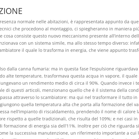
ZIONE
resenza normale nelle abitazioni, è rappresentata appunto da quel 
 tecnici che procedono al montaggio, ci spiegheranno in maniera più
he cosa consiste questo nuovo meccanismo presente all’interno della
nzionava con un sistema simile, ma allo stesso tempo diverso: infa
biatore il quale lo trasforma in energia, che viene appunto trasfer
ulso dalla canna fumaria: ma in questa fase l’espulsione riguardava 
o alte temperature, trasformava questa acqua in vapore, il quale
giungevano un rendimento medio di circa il 90%. Quando invece i tec
ipale di questi articoli, menzionano quello che è il sistema della co
assa attraverso lo scambiatore: ma qui nel trasformare il tutto in
ggiungono quella temperatura alta che porta alla formazione del va
ssa nell’impianto di riscaldamento, prendendo il nome di calore lat
spetto a quelle tradizionali, che risulta del 109%; e nei casi in cu
 formazione di energia sia dell’11%. Inoltre per ciò che riguarda si
i come la successiva manutenzione, un riferimento importante a cui 