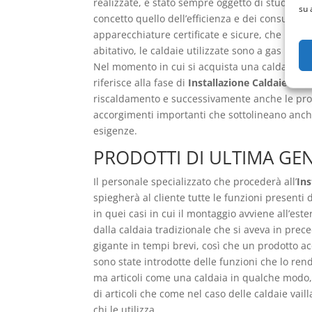
realizzate, è stato sempre oggetto di studi per
su 
concetto quello dell’efficienza e dei consumi r
apparecchiature certificate e sicure, che non 
abitativo, le caldaie utilizzate sono a gas me
Nel momento in cui si acquista una caldaia di
riferisce alla fase di
Installazione Caldaie Vai
riscaldamento e successivamente anche le prove 
accorgimenti importanti che sottolineano anche l
esigenze.
PRODOTTI DI ULTIMA GE
Il personale specializzato che procederà all’
Ins
spiegherà al cliente tutte le funzioni presenti 
in quei casi in cui il montaggio avviene all’es
dalla caldaia tradizionale che si aveva in pre
gigante in tempi brevi, così che un prodotto ac
sono state introdotte delle funzioni che lo rend
ma articoli come una caldaia in qualche modo,
di articoli che come nel caso delle caldaie vail
chi le utilizza.