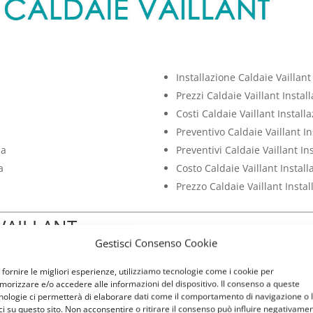
Installazione Caldaie Vaillan
Prezzi Caldaie Vaillant Insta
Costi Caldaie Vaillant Instal
Preventivo Caldaie Vaillant I
ma
Preventivi Caldaie Vaillant I
a
Costo Caldaie Vaillant Instal
Prezzo Caldaie Vaillant Insta
VAILLANT
Gestisci Consenso Cookie
 è una di quelle apparecchiature così necessarie, che un guasto o 
il comfort a cui siamo abituati. Non si tratta di una comodità supe
 fornire le migliori esperienze, utilizziamo tecnologie come i cookie per
ua calda in casa e la possibilità di riscaldare la propria abitazione,
orizzare e/o accedere alle informazioni del dispositivo. Il consenso a queste
nologie ci permetterà di elaborare dati come il comportamento di navigazione o 
tore di energia che appunto ha dei consumi e che nel corso del t
ci su questo sito. Non acconsentire o ritirare il consenso può influire negativame