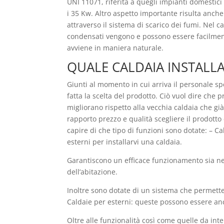
UNI 11071, riferita a quegli impianti domesti
i 35 Kw. Altro aspetto importante risulta anche
attraverso il sistema di scarico dei fumi. Nel 
condensati vengono e possono essere facilmente 
avviene in maniera naturale.
QUALE CALDAIA INSTALL
Giunti al momento in cui arriva il personale spe
fatta la scelta del prodotto. Ciò vuol dire che p
migliorano rispetto alla vecchia caldaia che gi
rapporto prezzo e qualità scegliere il prodotto
capire di che tipo di funzioni sono dotate: – C
esterni per installarvi una caldaia.
Garantiscono un efficace funzionamento sia nel
dell’abitazione.
Inoltre sono dotate di un sistema che permette
Caldaie per esterni: queste possono essere anc
Oltre alle funzionalità così come quelle da int