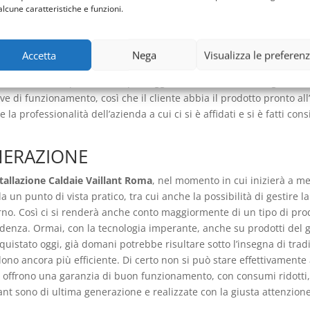
 migliorarne l’efficienza e allo stesso tempo consentire dei consumi
alcune caratteristiche e funzioni.
ipreso e approfondito anche dal punto di vista normativo, che richi
inquinino l’ambiente con i conseguenti fumi di scarico derivanti d
tano, il quale permette una maggiore efficienza di funzionamento, o
Accetta
Nega
Visualizza le preferen
 ultima generazione, un passaggio fondamentale è poi quello relati
llant Roma
, che prevede dei passaggi molto attenti e il collegament
di funzionamento, così che il cliente abbia il prodotto pronto all’
a professionalità dell’azienda a cui ci si è affidati e si è fatti co
NERAZIONE
tallazione Caldaie Vaillant Roma
, nel momento in cui inizierà a m
da un punto di vista pratico, tra cui anche la possibilità di gestire
terno. Così ci si renderà anche conto maggiormente di un tipo di pr
cedenza. Ormai, con la tecnologia imperante, anche su prodotti del 
quistato oggi, già domani potrebbe risultare sotto l’insegna di tra
ono ancora più efficiente. Di certo non si può stare effettivamente a
 offrono una garanzia di buon funzionamento, con consumi ridotti,
lant sono di ultima generazione e realizzate con la giusta attenzion