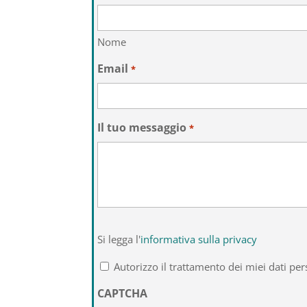
Nome
Email
*
Il tuo messaggio
*
Si
Si legga l'
informativa sulla privacy
legga
l'informativa
Autorizzo il trattamento dei miei dati per
sulla
privacy
CAPTCHA