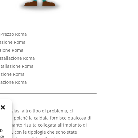
t Prezzo Roma
llazione Roma
lazione Roma
nstallazione Roma
nstallazione Roma
lazione Roma
llazione Roma
qualsiasi altro tipo di problema, ci
rflua, poiché la caldaia fornisce qualcosa di
 in quanto risulta collegata all’impianto di
ID
empo, con le tipologie che sono state
nte