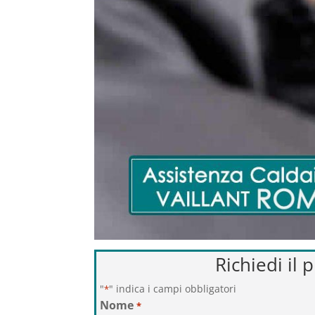
Richiedi il 
"
" indica i campi obbligatori
*
Nome
*