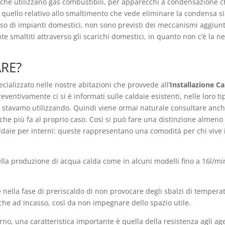
ci che utilizzano gas combustibili, per apparecchi a condensazione
 quello relativo allo smaltimento che vede eliminare la condensa si
caso di impianti domestici, non sono previsti dei meccanismi aggiunt
smaltiti attraverso gli scarichi domestici, in quanto non c’è la nec
ARE?
cializzato nelle nostre abitazioni che provvede all’
Installazione C
reventivamente ci si è informati sulle caldaie esistenti, nelle loro t
à stavamo utilizzando. Quindi viene ormai naturale consultare anche
 che più fa al proprio caso. Così si può fare una distinzione almeno 
aldaie per interni: queste rappresentano una comodità per chi vive i
la produzione di acqua calda come in alcuni modelli fino a 16l/min
 nella fase di preriscaldo di non provocare degli sbalzi di temper
he ad incasso, così da non impegnare dello spazio utile.
erno, una caratteristica importante è quella della resistenza agli ag