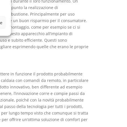
 ridotti durante il loro funzionamento. Un
ede appunto la realizzazione di
alla combustione. Principalmente per uso
ltre che un buon risparmio per il consumatore.
ze
vo al montaggio, come per esempio se ci si
o di questo apparecchio all’impianto di
uso e subito efficiente. Questi sono
nsigliare esprimendo quelle che erano le proprie
ettere in funzione il prodotto probabilmente
 la caldaia con comandi da remoto, in particolare
odotto innovativo, ben differente ad esempio
genere, l’innovazione corre e compie passi da
dizionale, poiché con la novità probabilmente
l passo della tecnologia per tutti i prodotti,
 per lungo tempo visto che comunque si tratta
e per offrire un’ottima soluzione di comfort per