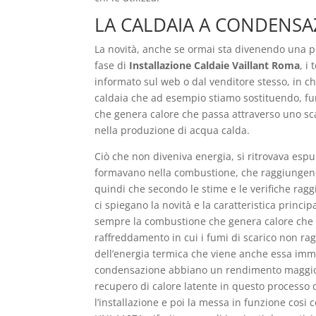
LA CALDAIA A CONDENSA
La novità, anche se ormai sta divenendo una p
fase di
Installazione Caldaie Vaillant Roma
, i
informato sul web o dal venditore stesso, in c
caldaia che ad esempio stiamo sostituendo, fu
che genera calore che passa attraverso uno scam
nella produzione di acqua calda.
Ciò che non diveniva energia, si ritrovava esp
formavano nella combustione, che raggiungend
quindi che secondo le stime e le verifiche rag
ci spiegano la novità e la caratteristica princ
sempre la combustione che genera calore che p
raffreddamento in cui i fumi di scarico non ra
dell’energia termica che viene anche essa imme
condensazione abbiano un rendimento maggiore ri
recupero di calore latente in questo processo di
l’installazione e poi la messa in funzione cos