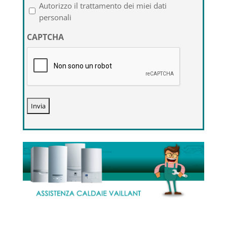
l'informativa
Autorizzo il trattamento dei miei dati
sulla
personali
privacy
CAPTCHA
*