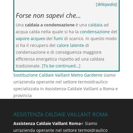
[
Wikipedia
]
Forse non sapevi che…
Una
caldaia a condensazione
è una
caldaia
ad
acqua calda nella quale si ha la
condensazione
del
vapore acqueo
dei
fumi
di scarico. In questo modo
si ha il recupero del
calore latente
di
condensazione e di conseguenza maggiore
efficienza energetica rispetto ad una caldaia
tradizionale. [
To be continued…
]
Sostituzione Caldaie Vaillant Metro Gardenie
siamo
un’azienda operante nel settore termoidraulico
specializzata in Assistenza Caldaie Vaillant a Roma e
provincia
ASSISTENZA CALDAIE VAILLANT ROMA
Assistenza Caldaie Vaillant Roma
⭐ Siamo
un’azienda operante nel settore termoidraulico