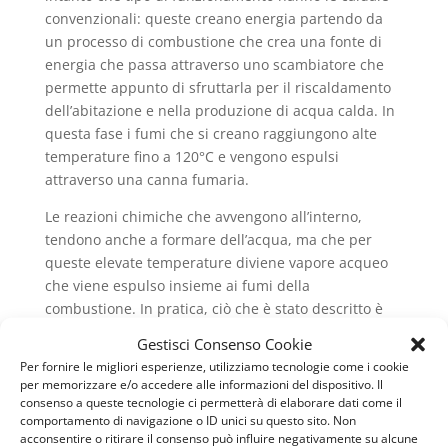
convenzionali: queste creano energia partendo da
un processo di combustione che crea una fonte di
energia che passa attraverso uno scambiatore che
permette appunto di sfruttarla per il riscaldamento
dell’abitazione e nella produzione di acqua calda. In
questa fase i fumi che si creano raggiungono alte
temperature fino a 120°C e vengono espulsi
attraverso una canna fumaria.
Le reazioni chimiche che avvengono all’interno,
tendono anche a formare dell’acqua, ma che per
queste elevate temperature diviene vapore acqueo
che viene espulso insieme ai fumi della
combustione. In pratica, ciò che è stato descritto è
quello che avviene all’interno di una caldaia
Gestisci Consenso Cookie
convenzionale, che molti ancora possiedono nella
Per fornire le migliori esperienze, utilizziamo tecnologie come i cookie
propria abitazione. La scoperta di un nuovo metodo
per memorizzare e/o accedere alle informazioni del dispositivo. Il
di funzionamento, ha però superato un limite,
consenso a queste tecnologie ci permetterà di elaborare dati come il
comportamento di navigazione o ID unici su questo sito. Non
ovvero quello della formazione di vapore acqueo che
acconsentire o ritirare il consenso può influire negativamente su alcune
veniva poi espulso. Si parla infatti di condensazione,