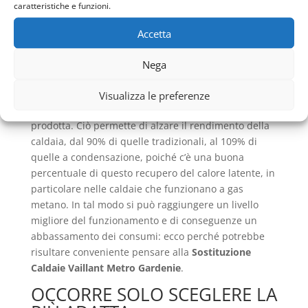
caratteristiche e funzioni.
cioè partendo dallo stesso principio della
combustione, i fumi passando attraverso lo
Accetta
scambiatore, vengono invece raffreddati, così che
non avvenga il passaggio al vapore acqueo,
Nega
riuscendo a formare una condensa che diviene
energia termica e pertanto denominata calore
Visualizza le preferenze
latente, che si aggiunge al resto dell’energia
prodotta. Ciò permette di alzare il rendimento della
caldaia, dal 90% di quelle tradizionali, al 109% di
quelle a condensazione, poiché c’è una buona
percentuale di questo recupero del calore latente, in
particolare nelle caldaie che funzionano a gas
metano. In tal modo si può raggiungere un livello
migliore del funzionamento e di conseguenze un
abbassamento dei consumi: ecco perché potrebbe
risultare conveniente pensare alla
Sostituzione
Caldaie Vaillant Metro Gardenie
.
OCCORRE SOLO SCEGLERE LA