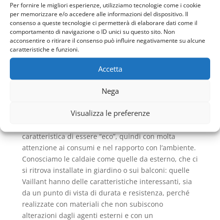
Vaillant Roma
, perché riuscire a mantenere elevato
Per fornire le migliori esperienze, utilizziamo tecnologie come i cookie
il livello di funzionamento, permette di sfruttare al
per memorizzare e/o accedere alle informazioni del dispositivo. Il
consenso a queste tecnologie ci permetterà di elaborare dati come il
massimo l’energia prodotta e di abbassare i
comportamento di navigazione o ID unici su questo sito. Non
consumi, così le bollette potranno essere più
acconsentire o ritirare il consenso può influire negativamente su alcune
leggere.
caratteristiche e funzioni.
QUALUNQUE SIA LA SCELTA È COMUNQUE
Accetta
OTTIMA
Prima di effettuare la
Manutenzione Caldaie Vaillant
Nega
Roma
, bisogna capire quale articolo risulta adatto
alle proprie aspettative. Infatti la tipologia delle
Visualizza le preferenze
caldaie realizzate è abbastanza variegata, dove
comunque il fattore che le accomuna è la
caratteristica di essere “eco”, quindi con molta
attenzione ai consumi e nel rapporto con l’ambiente.
Conosciamo le caldaie come quelle da esterno, che ci
si ritrova installate in giardino o sui balconi: quelle
Vaillant hanno delle caratteristiche interessanti, sia
da un punto di vista di durata e resistenza, perché
realizzate con materiali che non subiscono
alterazioni dagli agenti esterni e con un