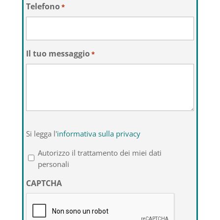
Telefono
*
Il tuo messaggio
*
Si
Si legga l'
informativa sulla privacy
legga
l'informativa
Autorizzo il trattamento dei miei dati
sulla
personali
privacy
CAPTCHA
*