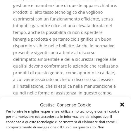
gestione e manutenzione di queste apparecchiature.
Prodotti di alto tasso tecnologico che vogliono
esprimersi con un funzionamento efficiente, senza
intoppi e garantire oltre ad una elevata durata nel
tempo, anche la possibilità di non disperdere
l’energia prodotta e pertanto ciò significa un buon
risparmio visibile nelle bollette. Anche le normative
presenti e vigenti sono attente al discorso
dell’impatto ambientale e della sicurezza; regole alle
quali si devono conformare le aziende che realizzano
prodotti di questo genere, come appunto le caldaie,
a cui viene associato anche un discorso successivo
all’installazione, che si esplica nella manutenzione e
quindi nelle forme di assistenza. In questo campo,
rispetto agli anni precedenti sono stati fatti dei passi
Gestisci Consenso Cookie
in avanti, superando il sistema delle caldaie di tipo
Per fornire le migliori esperienze, utilizziamo tecnologie come i cookie
convenzionale, mettendo a punto la tecnica detta
per memorizzare e/o accedere alle informazioni del dispositivo. Il
della condensazione.
consenso a queste tecnologie ci permetterà di elaborare dati come il
comportamento di navigazione o ID unici su questo sito. Non