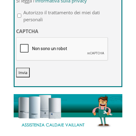
Si legga l'
informativa sulla privacy
legga
l'informativa
Autorizzo il trattamento dei miei dati
sulla
personali
privacy
CAPTCHA
*