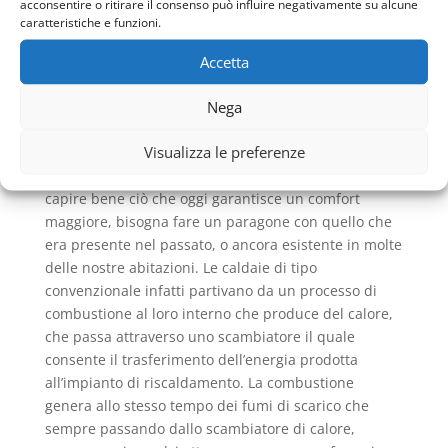
UN NUOVO MODO DI
acconsentire o ritirare il consenso può influire negativamente su alcune
CONCEPIRE LA CALDAIA
caratteristiche e funzioni.
L’
Assistenza Caldaie Vaillant Cristoforo Colombo
Accetta
comporta un controllo ben accurato di una
Nega
tecnologia nuova, presente nelle caldaie, che
permette di sfruttare a pieno tutta l’energia
Visualizza le preferenze
prodotta, con un relativo minore scarico di fumi e un
grado di efficienza portato ad alti livelli. Ma per
capire bene ciò che oggi garantisce un comfort
maggiore, bisogna fare un paragone con quello che
era presente nel passato, o ancora esistente in molte
delle nostre abitazioni. Le caldaie di tipo
convenzionale infatti partivano da un processo di
combustione al loro interno che produce del calore,
che passa attraverso uno scambiatore il quale
consente il trasferimento dell’energia prodotta
all’impianto di riscaldamento. La combustione
genera allo stesso tempo dei fumi di scarico che
sempre passando dallo scambiatore di calore,