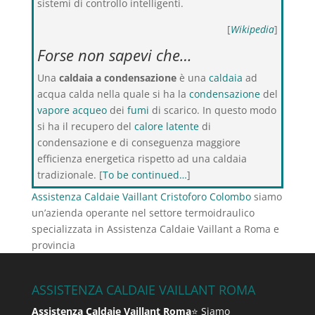
sistemi di controllo intelligenti.
[
Wikipedia
]
Forse non sapevi che…
Una
caldaia a condensazione
è una
caldaia
ad
acqua calda nella quale si ha la
condensazione
del
vapore acqueo
dei
fumi
di scarico. In questo modo
si ha il recupero del
calore latente
di
condensazione e di conseguenza maggiore
efficienza energetica rispetto ad una caldaia
tradizionale. [
To be continued…
]
Assistenza Caldaie Vaillant Cristoforo Colombo
siamo
un’azienda operante nel settore termoidraulico
specializzata in Assistenza Caldaie Vaillant a Roma e
provincia
ASSISTENZA CALDAIE VAILLANT ROMA
Assistenza Caldaie Vaillant Roma
⭐ Siamo