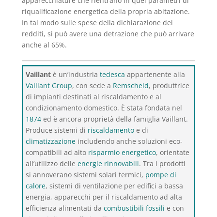
apparecchiature che rientrano in quei parametri di
riqualificazione energetica della propria abitazione.
In tal modo sulle spese della dichiarazione dei
redditi, si può avere una detrazione che può arrivare
anche al 65%.
Vaillant
è un’industria
tedesca
appartenente alla
Vaillant Group
, con sede a
Remscheid
, produttrice
di impianti destinati al riscaldamento e al
condizionamento domestico. È stata fondata nel
1874
ed è ancora proprietà della famiglia Vaillant.
Produce sistemi di
riscaldamento
e di
climatizzazione
includendo anche soluzioni eco-
compatibili ad alto
risparmio energetico
, orientate
all’utilizzo delle
energie rinnovabili
. Tra i prodotti
si annoverano sistemi solari termici,
pompe di
calore
, sistemi di ventilazione per edifici a bassa
energia, apparecchi per il riscaldamento ad alta
efficienza alimentati da
combustibili fossili
e con