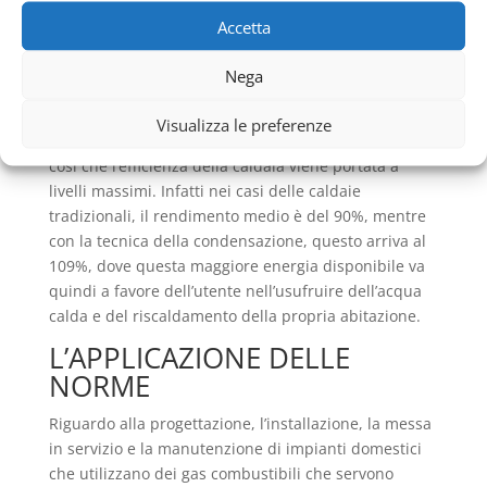
generando perciò una forma di energia termica,
Accetta
detta calore latente che viene immessa nell’impianto
di riscaldamento. Nel caso infatti delle caldaie a
Nega
condensazione che utilizzano il gas metano, il calore
latente che si recupera da quel procedimento
Visualizza le preferenze
appena prima spiegato si attesta su valore dell’11%
così che l’efficienza della caldaia viene portata a
livelli massimi. Infatti nei casi delle caldaie
tradizionali, il rendimento medio è del 90%, mentre
con la tecnica della condensazione, questo arriva al
109%, dove questa maggiore energia disponibile va
quindi a favore dell’utente nell’usufruire dell’acqua
calda e del riscaldamento della propria abitazione.
L’APPLICAZIONE DELLE
NORME
Riguardo alla progettazione, l’installazione, la messa
in servizio e la manutenzione di impianti domestici
che utilizzano dei gas combustibili che servono