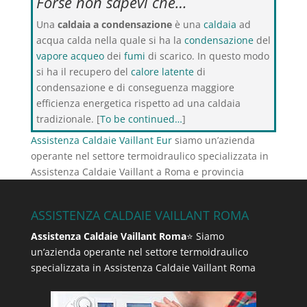
Forse non sapevi che…
Una
caldaia a condensazione
è una
caldaia
ad
acqua calda nella quale si ha la
condensazione
del
vapore acqueo
dei
fumi
di scarico. In questo modo
si ha il recupero del
calore latente
di
condensazione e di conseguenza maggiore
efficienza energetica rispetto ad una caldaia
tradizionale. [
To be continued…
]
Assistenza Caldaie Vaillant Eur
siamo un’azienda
operante nel settore termoidraulico specializzata in
Assistenza Caldaie Vaillant a Roma e provincia
ASSISTENZA CALDAIE VAILLANT ROMA
Assistenza Caldaie Vaillant Roma
⭐ Siamo
un’azienda operante nel settore termoidraulico
specializzata in Assistenza Caldaie Vaillant Roma