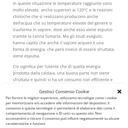
In queste situazione le temperature raggiunte sono
molto elevate, anche superiori ai 120°C e le reazioni
chimiche che si realizzano producono anche
dell’acqua che su temperature elevate del genere si
trasforma in vapore, dove anche esso viene espulso
tramite la canna fumaria. Ma gli studi eseguiti,
hanno capito che anche il vapore acqueo è una
forma di energia, che però invece di essere sfruttata,
viene espulsa.
Ciò significa per l’utente che di quella energia
prodotta dalla caldaia, una buona parte non viene
sfruttata e quindi si ha un consumo non efficiente e
pertanto dispendio energetico e maggiore spesa in
Gestisci Consenso Cookie
termini economici. La novità è quindi rappresentata
Per fornire le migliori esperienze, utilizziamo tecnologie come i cookie
dalla tecnica della condensazione che permette di
per memorizzare e/o accedere alle informazioni del dispositivo. Il
sfruttare anche il vapore acqueo, contenuto nei gas
consenso a queste tecnologie ci permetterà di elaborare dati come il
di scarico: ovvero tramite un sistema di
comportamento di navigazione o ID unici su questo sito. Non
acconsentire o ritirare il consenso può influire negativamente su alcune
raffreddamento dei fumi di scarico sotto la
caratteristiche e funzioni.
temperatura che comporta la condensazione,