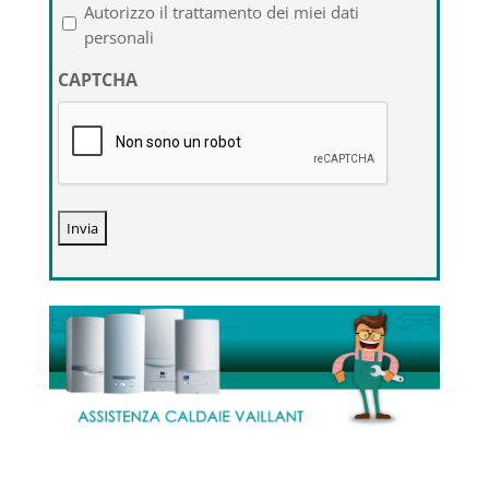
l'informativa
Autorizzo il trattamento dei miei dati
sulla
personali
privacy
CAPTCHA
*