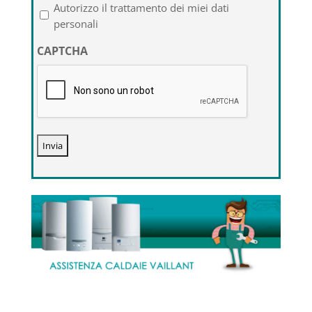
l'informativa
Autorizzo il trattamento dei miei dati
sulla
personali
privacy
CAPTCHA
*