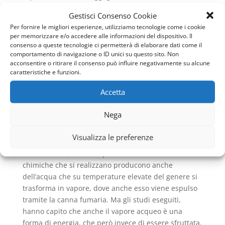
maggiore, bisogna fare un paragone con quello che
Gestisci Consenso Cookie
era presente nel passato, o ancora esistente in molte
Per fornire le migliori esperienze, utilizziamo tecnologie come i cookie
delle nostre abitazioni. Le caldaie di tipo
per memorizzare e/o accedere alle informazioni del dispositivo. Il
convenzionale infatti partivano da un processo di
consenso a queste tecnologie ci permetterà di elaborare dati come il
comportamento di navigazione o ID unici su questo sito. Non
combustione al loro interno che produce del calore,
acconsentire o ritirare il consenso può influire negativamente su alcune
che passa attraverso uno scambiatore il quale
caratteristiche e funzioni.
consente il trasferimento dell’energia prodotta
all’impianto di riscaldamento. La combustione
Accetta
genera allo stesso tempo dei fumi di scarico che
sempre passando dallo scambiatore di calore,
Nega
vengono poi espulsi attraverso una canna fumaria.
Visualizza le preferenze
In queste situazione le temperature raggiunte sono
molto elevate, anche superiori ai 120°C e le reazioni
chimiche che si realizzano producono anche
dell’acqua che su temperature elevate del genere si
trasforma in vapore, dove anche esso viene espulso
tramite la canna fumaria. Ma gli studi eseguiti,
hanno capito che anche il vapore acqueo è una
forma di energia, che però invece di essere sfruttata,