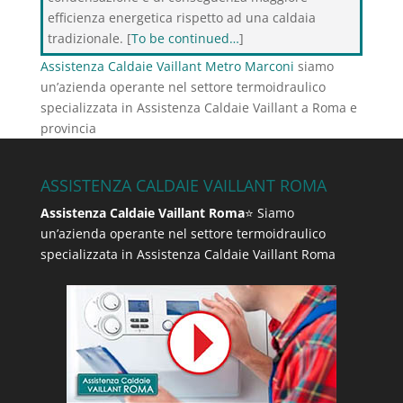
efficienza energetica rispetto ad una caldaia
tradizionale. [
To be continued…
]
Assistenza Caldaie Vaillant Metro Marconi
siamo
un’azienda operante nel settore termoidraulico
specializzata in Assistenza Caldaie Vaillant a Roma e
provincia
ASSISTENZA CALDAIE VAILLANT ROMA
Assistenza Caldaie Vaillant Roma
⭐ Siamo
un’azienda operante nel settore termoidraulico
specializzata in Assistenza Caldaie Vaillant Roma