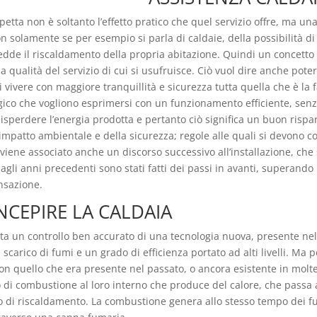
petta non è soltanto l’effetto pratico che quel servizio offre, ma un
 solamente se per esempio si parla di caldaie, della possibilità d
redde il riscaldamento della propria abitazione. Quindi un concetto
lla qualità del servizio di cui si usufruisce. Ciò vuol dire anche pot
i vivere con maggiore tranquillità e sicurezza tutta quella che è l
ogico che vogliono esprimersi con un funzionamento efficiente, senz
isperdere l’energia prodotta e pertanto ciò significa un buon rispar
l’impatto ambientale e della sicurezza; regole alle quali si devono 
viene associato anche un discorso successivo all’installazione, che
agli anni precedenti sono stati fatti dei passi in avanti, superando 
nsazione.
CEPIRE LA CALDAIA
a un controllo ben accurato di una tecnologia nuova, presente nell
 scarico di fumi e un grado di efficienza portato ad alti livelli. Ma
 quello che era presente nel passato, o ancora esistente in molte d
 di combustione al loro interno che produce del calore, che passa 
nto di riscaldamento. La combustione genera allo stesso tempo dei 