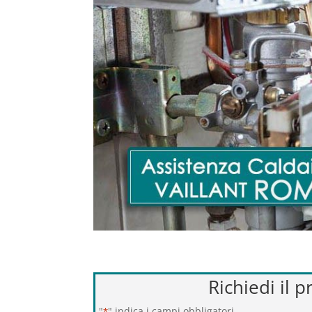
Richiedi il 
"
" indica i campi obbligatori
*