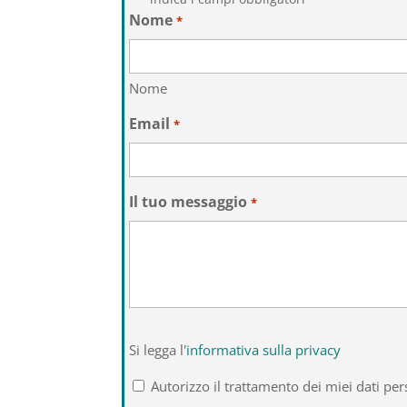
Nome
*
Nome
Email
*
Il tuo messaggio
*
Si
Si legga l'
informativa sulla privacy
legga
l'informativa
Autorizzo il trattamento dei miei dati per
sulla