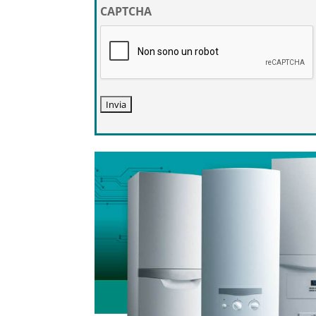
privacy
CAPTCHA
*