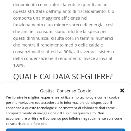
denominata come calore latente e quindi anche
questa sfruttata dall’impianto di riscaldamento. Ciò
comporta una maggiore efficienza nel
funzionamento e un minore spreco di energia, così
che anche i consumi siano ridotti e la spesa per
questi diminuisca. Risulta così, in termini numerici
che mentre il rendimento medio delle caldaie
convenzionali si attesti al 90%, attraverso il sistema
della condensazione il rendimento invece arriva al
109%.
QUALE CALDAIA SCEGLIERE?
La tipologia di caldaie presenti sul mercato, è
Gestisci Consenso Cookie
abbastanza vasta, perché ogni azienda che le
Per fornire le migliori esperienze, utilizziamo tecnologie come i cookie
realizza, cerca in qualche modo di soddisfare le
per memorizzare e/o accedere alle informazioni del dispositivo. Il
esigenze che esprime ogni tipo di cliente, così da
consenso a queste tecnologie ci permetterà di elaborare dati come il
comportamento di navigazione o ID unici su questo sito. Non
creare la giusta soddisfazione e permettere il
acconsentire o ritirare il consenso può influire negativamente su alcune
maggiore comfort possibile. La realizzazione di
caratteristiche e funzioni.
questa apparecchiature inoltre deve avvenire