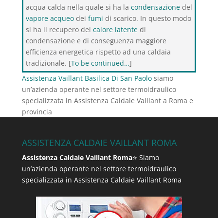
acqua calda nella quale si ha la
condensazione
del
vapore acqueo
dei
fumi
di scarico. In questo modo
si ha il recupero del
calore latente
di
condensazione e di conseguenza maggiore
efficienza energetica rispetto ad una caldaia
tradizionale. [
To be continued…
]
Assistenza Vaillant Basilica Di San Paolo
siamo
un’azienda operante nel settore termoidraulico
specializzata in Assistenza Caldaie Vaillant a Roma e
provincia
ASSISTENZA CALDAIE VAILLANT ROMA
Assistenza Caldaie Vaillant Roma
⭐ Siamo
un’azienda operante nel settore termoidraulico
specializzata in Assistenza Caldaie Vaillant Roma