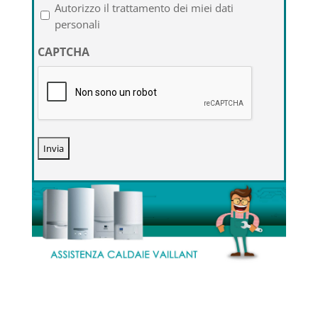
l'informativa
Autorizzo il trattamento dei miei dati
sulla
personali
privacy
CAPTCHA
*