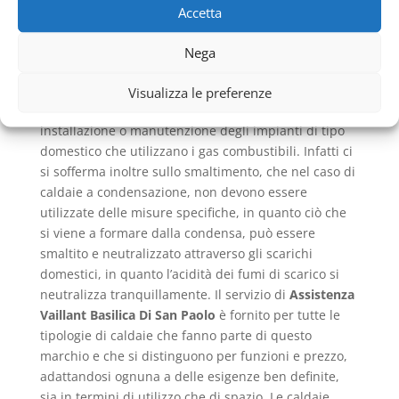
tenendo anche conto di ciò che le norme
Accetta
stabiliscono, in materia soprattutto di sicurezza e di
impatto ambientale. La norma UNI 11071 ad esempio
Nega
si riferisce a quegli apparecchi a condensazione con
portata termica non superiore ai 35Kw
Visualizza le preferenze
approfondendo ciò che riguarda la progettazione,
installazione o manutenzione degli impianti di tipo
domestico che utilizzano i gas combustibili. Infatti ci
si sofferma inoltre sullo smaltimento, che nel caso di
caldaie a condensazione, non devono essere
utilizzate delle misure specifiche, in quanto ciò che
si viene a formare dalla condensa, può essere
smaltito e neutralizzato attraverso gli scarichi
domestici, in quanto l’acidità dei fumi di scarico si
neutralizza tranquillamente. Il servizio di
Assistenza
Vaillant Basilica Di San Paolo
è fornito per tutte le
tipologie di caldaie che fanno parte di questo
marchio e che si distinguono per funzioni e prezzo,
adattandosi ognuna a delle esigenze ben definite,
sia in termini di utilizzo che di spazio. Le caldaie