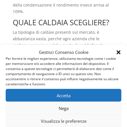
della condensazione il rendimento invece arriva al
109%.
QUALE CALDAIA SCEGLIERE?
La tipologia di caldaie presenti sul mercato, è
abbastanza vasta, perché ogni azienda che le
realizza, cerca in qualche modo di soddisfare le
esigenze che esprime ogni tipo di cliente, così da
Gestisci Consenso Cookie
creare la giusta soddisfazione e permettere il
Per fornire le migliori esperienze, utilizziamo tecnologie come i cookie
per memorizzare e/o accedere alle informazioni del dispositivo. Il
maggiore comfort possibile. La realizzazione di
consenso a queste tecnologie ci permetterà di elaborare dati come il
questa apparecchiature inoltre deve avvenire
comportamento di navigazione o ID unici su questo sito. Non
tenendo anche conto di ciò che le norme
acconsentire o ritirare il consenso può influire negativamente su alcune
caratteristiche e funzioni.
stabiliscono, in materia soprattutto di sicurezza e di
impatto ambientale. La norma UNI 11071 ad esempio
Accetta
si riferisce a quegli apparecchi a condensazione con
portata termica non superiore ai 35Kw
Nega
approfondendo ciò che riguarda la progettazione,
installazione o manutenzione degli impianti di tipo
Visualizza le preferenze
domestico che utilizzano i gas combustibili. Infatti ci