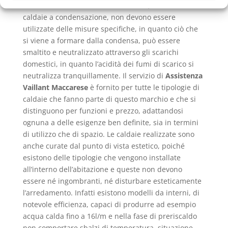
si sofferma inoltre sullo smaltimento, che nel caso di
caldaie a condensazione, non devono essere
utilizzate delle misure specifiche, in quanto ciò che
si viene a formare dalla condensa, può essere
smaltito e neutralizzato attraverso gli scarichi
domestici, in quanto l’acidità dei fumi di scarico si
neutralizza tranquillamente. Il servizio di
Assistenza
Vaillant Maccarese
è fornito per tutte le tipologie di
caldaie che fanno parte di questo marchio e che si
distinguono per funzioni e prezzo, adattandosi
ognuna a delle esigenze ben definite, sia in termini
di utilizzo che di spazio. Le caldaie realizzate sono
anche curate dal punto di vista estetico, poiché
esistono delle tipologie che vengono installate
all’interno dell’abitazione e queste non devono
essere né ingombranti, né disturbare esteticamente
l’arredamento. Infatti esistono modelli da interni, di
notevole efficienza, capaci di produrre ad esempio
acqua calda fino a 16l/m e nella fase di preriscaldo
non comportare sbalzi di temperatura, situazione