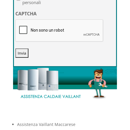
sulla
personali
privacy
CAPTCHA
*
Assistenza Vaillant Maccarese