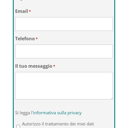
Email
*
Telefono
*
Il tuo messaggio
*
Si
Si legga l'
informativa sulla privacy
legga
l'informativa
Autorizzo il trattamento dei miei dati