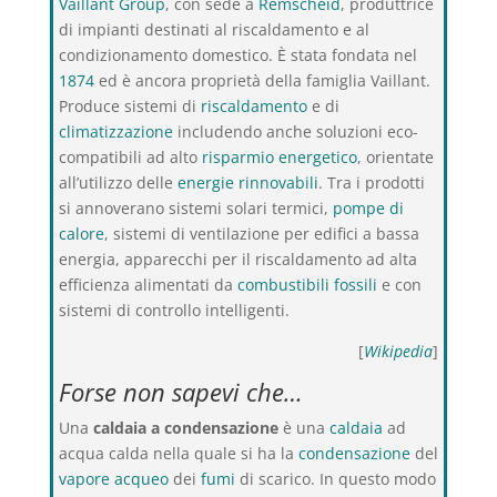
Vaillant Group
, con sede a
Remscheid
, produttrice
di impianti destinati al riscaldamento e al
condizionamento domestico. È stata fondata nel
1874
ed è ancora proprietà della famiglia Vaillant.
Produce sistemi di
riscaldamento
e di
climatizzazione
includendo anche soluzioni eco-
compatibili ad alto
risparmio energetico
, orientate
all’utilizzo delle
energie rinnovabili
. Tra i prodotti
si annoverano sistemi solari termici,
pompe di
calore
, sistemi di ventilazione per edifici a bassa
energia, apparecchi per il riscaldamento ad alta
efficienza alimentati da
combustibili fossili
e con
sistemi di controllo intelligenti.
[
Wikipedia
]
Forse non sapevi che…
Una
caldaia a condensazione
è una
caldaia
ad
acqua calda nella quale si ha la
condensazione
del
vapore acqueo
dei
fumi
di scarico. In questo modo