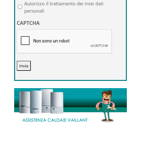
l'informativa
Autorizzo il trattamento dei miei dati
sulla
personali
privacy
CAPTCHA
*