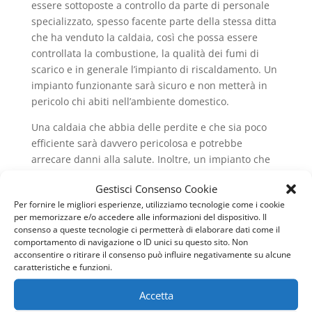
essere sottoposte a controllo da parte di personale
specializzato, spesso facente parte della stessa ditta
che ha venduto la caldaia, così che possa essere
controllata la combustione, la qualità dei fumi di
scarico e in generale l’impianto di riscaldamento. Un
impianto funzionante sarà sicuro e non metterà in
pericolo chi abiti nell’ambiente domestico.
Una caldaia che abbia delle perdite e che sia poco
efficiente sarà davvero pericolosa e potrebbe
arrecare danni alla salute. Inoltre, un impianto che
sia a norma inquinerà molto meno rispetto ad uno
Gestisci Consenso Cookie
che non sia mai stato oggetto di manutenzione.
Per fornire le migliori esperienze, utilizziamo tecnologie come i cookie
Infatti, non avendo sprechi e non dovendo alzare
per memorizzare e/o accedere alle informazioni del dispositivo. Il
consenso a queste tecnologie ci permetterà di elaborare dati come il
continuamente la temperatura per problemi di
comportamento di navigazione o ID unici su questo sito. Non
scarsa efficienza sarà possibile limitare il costo in
acconsentire o ritirare il consenso può influire negativamente su alcune
bolletta per il riscaldamento ambientale e anche per
caratteristiche e funzioni.
la produzione dell’acqua calda. Nel prossimo
Accetta
paragrafo andremo a vedere cosa sono le
Caldaie a