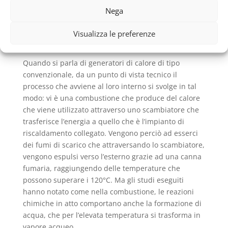
Condensazione Vaillant Casilina
, facendo poi una
Nega
panoramica sui vari modelli.
Caldaie a condensazione
Visualizza le preferenze
Vaillant
Quando si parla di generatori di calore di tipo
convenzionale, da un punto di vista tecnico il
processo che avviene al loro interno si svolge in tal
modo: vi è una combustione che produce del calore
che viene utilizzato attraverso uno scambiatore che
trasferisce l’energia a quello che è l’impianto di
riscaldamento collegato. Vengono perciò ad esserci
dei fumi di scarico che attraversando lo scambiatore,
vengono espulsi verso l’esterno grazie ad una canna
fumaria, raggiungendo delle temperature che
possono superare i 120°C. Ma gli studi eseguiti
hanno notato come nella combustione, le reazioni
chimiche in atto comportano anche la formazione di
acqua, che per l’elevata temperatura si trasforma in
vapore acqueo.