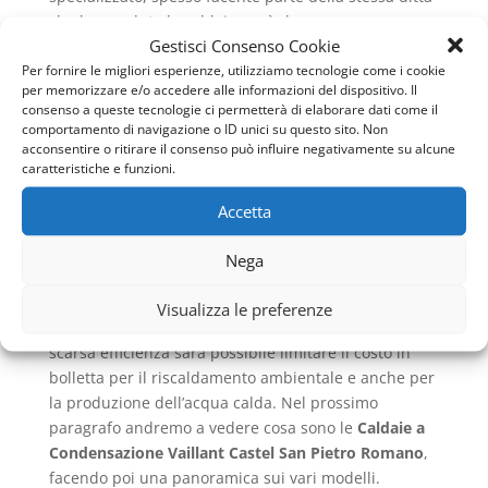
che ha venduto la caldaia, così che possa essere
Gestisci Consenso Cookie
controllata la combustione, la qualità dei fumi di
Per fornire le migliori esperienze, utilizziamo tecnologie come i cookie
scarico e in generale l’impianto di riscaldamento. Un
per memorizzare e/o accedere alle informazioni del dispositivo. Il
impianto funzionante sarà sicuro e non metterà in
consenso a queste tecnologie ci permetterà di elaborare dati come il
pericolo chi abiti nell’ambiente domestico.
comportamento di navigazione o ID unici su questo sito. Non
acconsentire o ritirare il consenso può influire negativamente su alcune
Una caldaia che abbia delle perdite e che sia poco
caratteristiche e funzioni.
efficiente sarà davvero pericolosa e potrebbe
Accetta
arrecare danni alla salute. Inoltre, un impianto che
sia a norma inquinerà molto meno rispetto ad uno
Nega
che non sia mai stato oggetto di manutenzione.
Infatti, non avendo sprechi e non dovendo alzare
Visualizza le preferenze
continuamente la temperatura per problemi di
scarsa efficienza sarà possibile limitare il costo in
bolletta per il riscaldamento ambientale e anche per
la produzione dell’acqua calda. Nel prossimo
paragrafo andremo a vedere cosa sono le
Caldaie a
Condensazione Vaillant Castel San Pietro Romano
,
facendo poi una panoramica sui vari modelli.