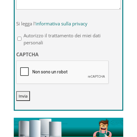
Si
Si legga l'
informativa sulla privacy
legga
l'informativa
Autorizzo il trattamento dei miei dati
sulla
personali
privacy
CAPTCHA
*