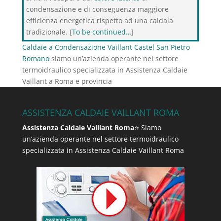
condensazione e di conseguenza maggiore
efficienza energetica rispetto ad una caldaia
tradizionale. [
To be continued…
]
Caldaie a Condensazione Vaillant Castel San Pietro
Romano
siamo un’azienda operante nel settore
termoidraulico specializzata in Assistenza Caldaie
Vaillant a Roma e provincia
ASSISTENZA CALDAIE VAILLANT ROMA
Assistenza Caldaie Vaillant Roma
⭐ Siamo
un’azienda operante nel settore termoidraulico
specializzata in Assistenza Caldaie Vaillant Roma