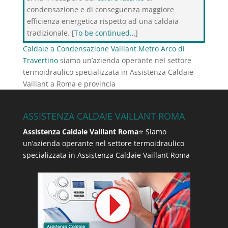
condensazione e di conseguenza maggiore
efficienza energetica rispetto ad una caldaia
tradizionale. [
To be continued…
]
Caldaie a Condensazione Vaillant Metro Arco di
Travertino
siamo un’azienda operante nel settore
termoidraulico specializzata in Assistenza Caldaie
Vaillant a Roma e provincia
ASSISTENZA CALDAIE VAILLANT ROMA
Assistenza Caldaie Vaillant Roma
⭐ Siamo
un’azienda operante nel settore termoidraulico
specializzata in Assistenza Caldaie Vaillant Roma