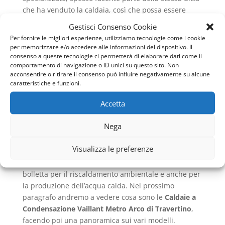
che ha venduto la caldaia, così che possa essere
controllata la combustione, la qualità dei fumi di
Gestisci Consenso Cookie
scarico e in generale l’impianto di riscaldamento. Un
Per fornire le migliori esperienze, utilizziamo tecnologie come i cookie
impianto funzionante sarà sicuro e non metterà in
per memorizzare e/o accedere alle informazioni del dispositivo. Il
pericolo chi abiti nell’ambiente domestico.
consenso a queste tecnologie ci permetterà di elaborare dati come il
comportamento di navigazione o ID unici su questo sito. Non
acconsentire o ritirare il consenso può influire negativamente su alcune
Una caldaia che abbia delle perdite e che sia poco
caratteristiche e funzioni.
efficiente sarà davvero pericolosa e potrebbe
arrecare danni alla salute. Inoltre, un impianto che
Accetta
sia a norma inquinerà molto meno rispetto ad uno
che non sia mai stato oggetto di manutenzione.
Nega
Infatti, non avendo sprechi e non dovendo alzare
Visualizza le preferenze
continuamente la temperatura per problemi di
scarsa efficienza sarà possibile limitare il costo in
bolletta per il riscaldamento ambientale e anche per
la produzione dell’acqua calda. Nel prossimo
paragrafo andremo a vedere cosa sono le
Caldaie a
Condensazione Vaillant Metro Arco di Travertino
,
facendo poi una panoramica sui vari modelli.