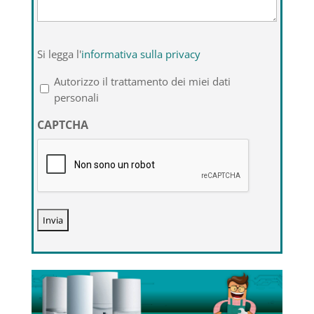
Si
Si legga l'
informativa sulla privacy
legga
l'informativa
Autorizzo il trattamento dei miei dati
sulla
personali
privacy
CAPTCHA
*