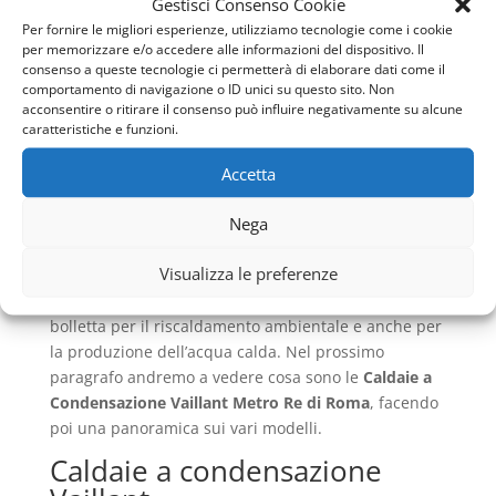
Gestisci Consenso Cookie
scarico e in generale l’impianto di riscaldamento. Un
Per fornire le migliori esperienze, utilizziamo tecnologie come i cookie
impianto funzionante sarà sicuro e non metterà in
per memorizzare e/o accedere alle informazioni del dispositivo. Il
pericolo chi abiti nell’ambiente domestico.
consenso a queste tecnologie ci permetterà di elaborare dati come il
comportamento di navigazione o ID unici su questo sito. Non
Una caldaia che abbia delle perdite e che sia poco
acconsentire o ritirare il consenso può influire negativamente su alcune
caratteristiche e funzioni.
efficiente sarà davvero pericolosa e potrebbe
arrecare danni alla salute. Inoltre, un impianto che
Accetta
sia a norma inquinerà molto meno rispetto ad uno
che non sia mai stato oggetto di manutenzione.
Nega
Infatti, non avendo sprechi e non dovendo alzare
Visualizza le preferenze
continuamente la temperatura per problemi di
scarsa efficienza sarà possibile limitare il costo in
bolletta per il riscaldamento ambientale e anche per
la produzione dell’acqua calda. Nel prossimo
paragrafo andremo a vedere cosa sono le
Caldaie a
Condensazione Vaillant Metro Re di Roma
, facendo
poi una panoramica sui vari modelli.
Caldaie a condensazione