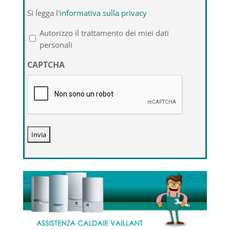
Si
Si legga l'
informativa sulla privacy
legga
l'informativa
Autorizzo il trattamento dei miei dati
sulla
personali
privacy
CAPTCHA
*