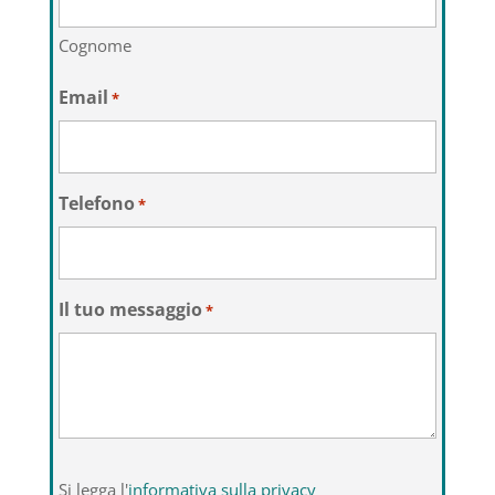
Cognome
Email
*
Telefono
*
Il tuo messaggio
*
Si
Si legga l'
informativa sulla privacy