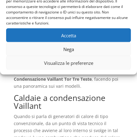
per memorizzare e/o accedere alle informazioni del dispositivo. Il
efficiente sarà davvero pericolosa e potrebbe
consenso a queste tecnologie ci permetterà di elaborare dati come il
arrecare danni alla salute. Inoltre, un impianto che
comportamento di navigazione o ID unici su questo sito. Non
acconsentire o ritirare il consenso può influire negativamente su alcune
sia a norma inquinerà molto meno rispetto ad uno
caratteristiche e funzioni.
che non sia mai stato oggetto di manutenzione.
Accetta
Infatti, non avendo sprechi e non dovendo alzare
continuamente la temperatura per problemi di
Nega
scarsa efficienza sarà possibile limitare il costo in
bolletta per il riscaldamento ambientale e anche per
Visualizza le preferenze
la produzione dell’acqua calda. Nel prossimo
paragrafo andremo a vedere cosa sono le
Caldaie a
Condensazione Vaillant Tor Tre Teste
, facendo poi
una panoramica sui vari modelli.
Caldaie a condensazione
Vaillant
Quando si parla di generatori di calore di tipo
convenzionale, da un punto di vista tecnico il
processo che avviene al loro interno si svolge in tal