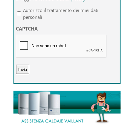
legga
l'informativa
Autorizzo il trattamento dei miei dati
sulla
personali
privacy
CAPTCHA
*