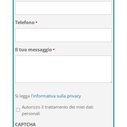
Telefono
*
Il tuo messaggio
*
Si
Si legga l'
informativa sulla privacy
legga
l'informativa
Autorizzo il trattamento dei miei dati
sulla
personali
privacy
CAPTCHA
*