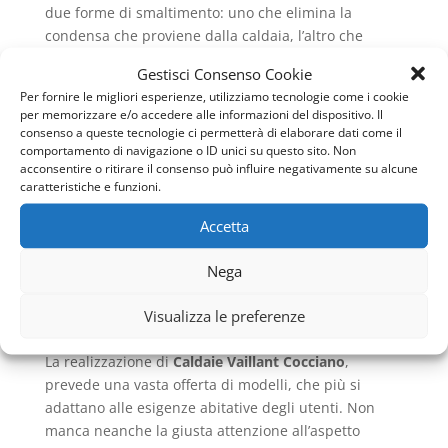
due forme di smaltimento: uno che elimina la
condensa che proviene dalla caldaia, l’altro che
elimina la condensa che proviene invece dal sistema
Gestisci Consenso Cookie
di scarico dei fumi. Ed in relazione al fatto che ci si
Per fornire le migliori esperienze, utilizziamo tecnologie come i cookie
riferisce, parlando di
Caldaie Vaillant Cocciano
ad
per memorizzare e/o accedere alle informazioni del dispositivo. Il
apparecchiature per uso abitativo, riguardo al
consenso a queste tecnologie ci permetterà di elaborare dati come il
comportamento di navigazione o ID unici su questo sito. Non
concetto di smaltimento, non sono necessari
acconsentire o ritirare il consenso può influire negativamente su alcune
particolari accorgimenti poiché i condensati sono
caratteristiche e funzioni.
ben neutralizzati dai prodotti del lavaggio e dagli
scarichi domestici: infatti secondo la norma UNI
Accetta
11071, le caldaie con potenza al focolare inferiore ai
35 kW, possono scaricare in fogna senza provvedere
Nega
a neutralizzare l’acidità dei fumi.
Visualizza le preferenze
LA VARIETÀ DI OFFERTA
La realizzazione di
Caldaie Vaillant Cocciano
,
prevede una vasta offerta di modelli, che più si
adattano alle esigenze abitative degli utenti. Non
manca neanche la giusta attenzione all’aspetto