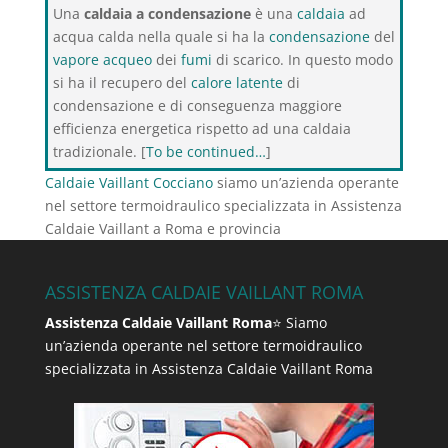
Una
caldaia a condensazione
è una
caldaia
ad
acqua calda nella quale si ha la
condensazione
del
vapore acqueo
dei
fumi
di scarico. In questo modo
si ha il recupero del
calore latente
di
condensazione e di conseguenza maggiore
efficienza energetica rispetto ad una caldaia
tradizionale. [
To be continued…
]
Caldaie Vaillant Cocciano
siamo un’azienda operante
nel settore termoidraulico specializzata in Assistenza
Caldaie Vaillant a Roma e provincia
ASSISTENZA CALDAIE VAILLANT ROMA
Assistenza Caldaie Vaillant Roma
⭐ Siamo
un’azienda operante nel settore termoidraulico
specializzata in Assistenza Caldaie Vaillant Roma