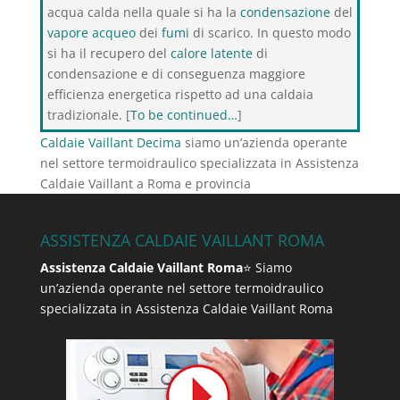
acqua calda nella quale si ha la
condensazione
del
vapore acqueo
dei
fumi
di scarico. In questo modo
si ha il recupero del
calore latente
di
condensazione e di conseguenza maggiore
efficienza energetica rispetto ad una caldaia
tradizionale. [
To be continued…
]
Caldaie Vaillant Decima
siamo un’azienda operante
nel settore termoidraulico specializzata in Assistenza
Caldaie Vaillant a Roma e provincia
ASSISTENZA CALDAIE VAILLANT ROMA
Assistenza Caldaie Vaillant Roma
⭐ Siamo
un’azienda operante nel settore termoidraulico
specializzata in Assistenza Caldaie Vaillant Roma