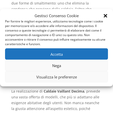
due forme di smaltimento: uno che elimina la
condensa che proviene dalla caldaia, l’altro che
elimina la condensa che proviene invece dal sistema
Gestisci Consenso Cookie
di scarico dei fumi. Ed in relazione al fatto che ci si
Per fornire le migliori esperienze, utilizziamo tecnologie come i cookie
per memorizzare e/o accedere alle informazioni del dispositivo. Il
riferisce, parlando di
Caldaie Vaillant Decima
ad
consenso a queste tecnologie ci permetterà di elaborare dati come il
apparecchiature per uso abitativo, riguardo al
comportamento di navigazione o ID unici su questo sito. Non
concetto di smaltimento, non sono necessari
acconsentire o ritirare il consenso può influire negativamente su alcune
particolari accorgimenti poiché i condensati sono
caratteristiche e funzioni.
ben neutralizzati dai prodotti del lavaggio e dagli
Accetta
scarichi domestici: infatti secondo la norma UNI
11071, le caldaie con potenza al focolare inferiore ai
Nega
35 kW, possono scaricare in fogna senza provvedere
a neutralizzare l’acidità dei fumi.
Visualizza le preferenze
LA VARIETÀ DI OFFERTA
La realizzazione di
Caldaie Vaillant Decima
, prevede
una vasta offerta di modelli, che più si adattano alle
esigenze abitative degli utenti. Non manca neanche
la giusta attenzione all’aspetto estetico, poiché