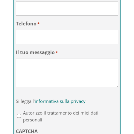
Telefono
*
Il tuo messaggio
*
Si
Si legga l'
informativa sulla privacy
legga
l'informativa
Autorizzo il trattamento dei miei dati
sulla
personali
privacy
CAPTCHA
*