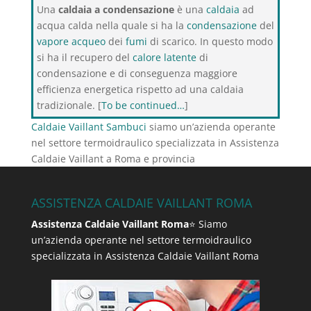
Una
caldaia a condensazione
è una
caldaia
ad
acqua calda nella quale si ha la
condensazione
del
vapore acqueo
dei
fumi
di scarico. In questo modo
si ha il recupero del
calore latente
di
condensazione e di conseguenza maggiore
efficienza energetica rispetto ad una caldaia
tradizionale. [
To be continued…
]
Caldaie Vaillant Sambuci
siamo un’azienda operante
nel settore termoidraulico specializzata in Assistenza
Caldaie Vaillant a Roma e provincia
ASSISTENZA CALDAIE VAILLANT ROMA
Assistenza Caldaie Vaillant Roma
⭐ Siamo
un’azienda operante nel settore termoidraulico
specializzata in Assistenza Caldaie Vaillant Roma