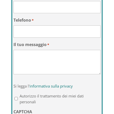
Telefono
*
Il tuo messaggio
*
Si
Si legga l'
informativa sulla privacy
legga
l'informativa
Autorizzo il trattamento dei miei dati
sulla
personali
privacy
CAPTCHA
*