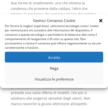
due forme di smaltimento: uno che elimina la
condensa che proviene dalla caldaia, l’altro che
elimina la condensa che proviene invece dal sistema
di scarico dei fumi. Ed in relazione al fatto che ci si
Gestisci Consenso Cookie
riferisce, parlando di
Caldaie Vaillant Sambuci
ad
Per fornire le migliori esperienze, utilizziamo tecnologie come i cookie
per memorizzare e/o accedere alle informazioni del dispositivo. Il
apparecchiature per uso abitativo, riguardo al
consenso a queste tecnologie ci permetterà di elaborare dati come il
concetto di smaltimento, non sono necessari
comportamento di navigazione o ID unici su questo sito. Non
particolari accorgimenti poiché i condensati sono
acconsentire o ritirare il consenso può influire negativamente su alcune
ben neutralizzati dai prodotti del lavaggio e dagli
caratteristiche e funzioni.
scarichi domestici: infatti secondo la norma UNI
Accetta
11071, le caldaie con potenza al focolare inferiore ai
35 kW, possono scaricare in fogna senza provvedere
Nega
a neutralizzare l’acidità dei fumi.
LA VARIETÀ DI OFFERTA
Visualizza le preferenze
La realizzazione di
Caldaie Vaillant Sambuci
,
prevede una vasta offerta di modelli, che più si
adattano alle esigenze abitative degli utenti. Non
manca neanche la giusta attenzione all’aspetto