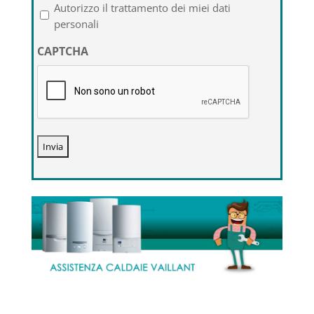
l'informativa
Autorizzo il trattamento dei miei dati
sulla
personali
privacy
CAPTCHA
*