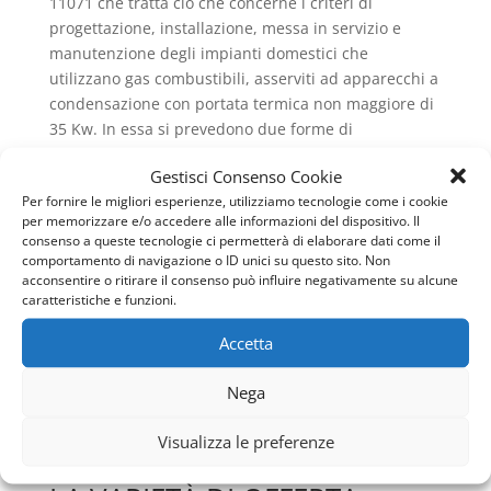
11071 che tratta ciò che concerne i criteri di
progettazione, installazione, messa in servizio e
manutenzione degli impianti domestici che
utilizzano gas combustibili, asserviti ad apparecchi a
condensazione con portata termica non maggiore di
35 Kw. In essa si prevedono due forme di
smaltimento: uno che elimina la condensa che
Gestisci Consenso Cookie
proviene dalla caldaia, l’altro che elimina la
Per fornire le migliori esperienze, utilizziamo tecnologie come i cookie
condensa che proviene invece dal sistema di scarico
per memorizzare e/o accedere alle informazioni del dispositivo. Il
dei fumi. Ed in relazione al fatto che ci si riferisce,
consenso a queste tecnologie ci permetterà di elaborare dati come il
parlando di
Caldaie Vaillant San Pietro in Vincoli
ad
comportamento di navigazione o ID unici su questo sito. Non
acconsentire o ritirare il consenso può influire negativamente su alcune
apparecchiature per uso abitativo, riguardo al
caratteristiche e funzioni.
concetto di smaltimento, non sono necessari
particolari accorgimenti poiché i condensati sono
Accetta
ben neutralizzati dai prodotti del lavaggio e dagli
scarichi domestici: infatti secondo la norma UNI
Nega
11071, le caldaie con potenza al focolare inferiore ai
35 kW, possono scaricare in fogna senza provvedere
Visualizza le preferenze
a neutralizzare l’acidità dei fumi.