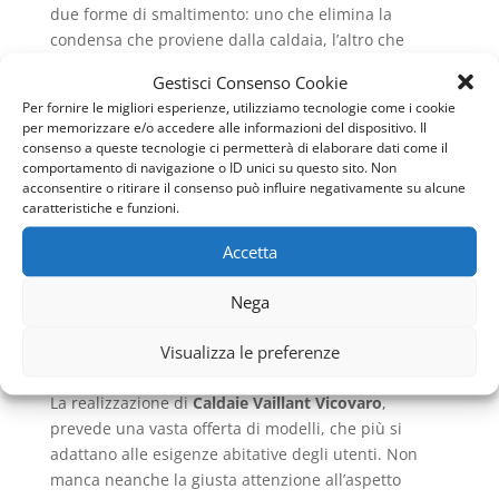
due forme di smaltimento: uno che elimina la
condensa che proviene dalla caldaia, l’altro che
elimina la condensa che proviene invece dal sistema
Gestisci Consenso Cookie
di scarico dei fumi. Ed in relazione al fatto che ci si
Per fornire le migliori esperienze, utilizziamo tecnologie come i cookie
riferisce, parlando di
Caldaie Vaillant Vicovaro
ad
per memorizzare e/o accedere alle informazioni del dispositivo. Il
apparecchiature per uso abitativo, riguardo al
consenso a queste tecnologie ci permetterà di elaborare dati come il
comportamento di navigazione o ID unici su questo sito. Non
concetto di smaltimento, non sono necessari
acconsentire o ritirare il consenso può influire negativamente su alcune
particolari accorgimenti poiché i condensati sono
caratteristiche e funzioni.
ben neutralizzati dai prodotti del lavaggio e dagli
scarichi domestici: infatti secondo la norma UNI
Accetta
11071, le caldaie con potenza al focolare inferiore ai
35 kW, possono scaricare in fogna senza provvedere
Nega
a neutralizzare l’acidità dei fumi.
Visualizza le preferenze
LA VARIETÀ DI OFFERTA
La realizzazione di
Caldaie Vaillant Vicovaro
,
prevede una vasta offerta di modelli, che più si
adattano alle esigenze abitative degli utenti. Non
manca neanche la giusta attenzione all’aspetto