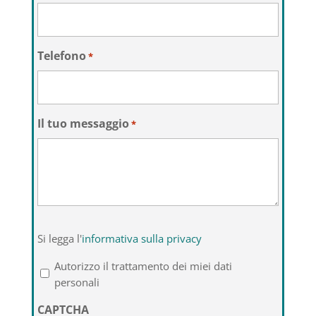
Telefono
*
Il tuo messaggio
*
Si
Si legga l'
informativa sulla privacy
legga
l'informativa
Autorizzo il trattamento dei miei dati
sulla
personali
privacy
CAPTCHA
*