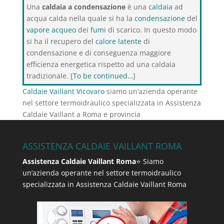
Una
caldaia a condensazione
è una
caldaia
ad
acqua calda nella quale si ha la
condensazione
del
vapore acqueo
dei
fumi
di scarico. In questo modo
si ha il recupero del
calore latente
di
condensazione e di conseguenza maggiore
efficienza energetica rispetto ad una caldaia
tradizionale. [
To be continued…
]
Caldaie Vaillant Vicovaro
siamo un’azienda operante
nel settore termoidraulico specializzata in Assistenza
Caldaie Vaillant a Roma e provincia
ASSISTENZA CALDAIE VAILLANT ROMA
Assistenza Caldaie Vaillant Roma
⭐ Siamo
un’azienda operante nel settore termoidraulico
specializzata in Assistenza Caldaie Vaillant Roma