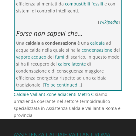
efficienza alimentati da
combustibili fossili
e con
sistemi di controllo intelligenti.
[
Wikipedia
]
Forse non sapevi che…
Una
caldaia a condensazione
è una
caldaia
ad
acqua calda nella quale si ha la
condensazione
del
vapore acqueo
dei
fumi
di scarico. In questo modo
si ha il recupero del
calore latente
di
condensazione e di conseguenza maggiore
efficienza energetica rispetto ad una caldaia
tradizionale. [
To be continued…
]
Caldaie Vaillant Zone adiacenti Metro C
siamo
un’azienda operante nel settore termoidraulico
specializzata in Assistenza Caldaie Vaillant a Roma e
provincia
ASSISTENZA CALDAIE VAILLANT ROMA