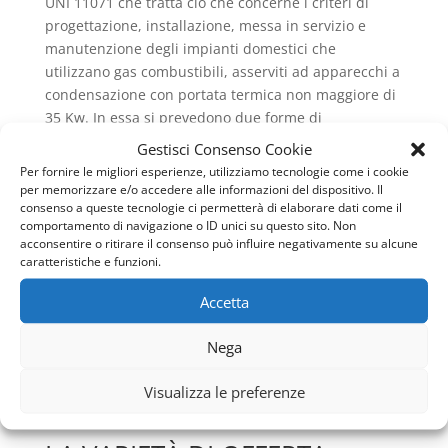
UNI 11071 che tratta ciò che concerne i criteri di
progettazione, installazione, messa in servizio e
manutenzione degli impianti domestici che
utilizzano gas combustibili, asserviti ad apparecchi a
condensazione con portata termica non maggiore di
35 Kw. In essa si prevedono due forme di
smaltimento: uno che elimina la condensa che
Gestisci Consenso Cookie
proviene dalla caldaia, l’altro che elimina la
Per fornire le migliori esperienze, utilizziamo tecnologie come i cookie
condensa che proviene invece dal sistema di scarico
per memorizzare e/o accedere alle informazioni del dispositivo. Il
consenso a queste tecnologie ci permetterà di elaborare dati come il
dei fumi. Ed in relazione al fatto che ci si riferisce,
comportamento di navigazione o ID unici su questo sito. Non
parlando di
Caldaie Vaillant Zone adiacenti Metro C
acconsentire o ritirare il consenso può influire negativamente su alcune
ad apparecchiature per uso abitativo, riguardo al
caratteristiche e funzioni.
concetto di smaltimento, non sono necessari
Accetta
particolari accorgimenti poiché i condensati sono
ben neutralizzati dai prodotti del lavaggio e dagli
Nega
scarichi domestici: infatti secondo la norma UNI
11071, le caldaie con potenza al focolare inferiore ai
Visualizza le preferenze
35 kW, possono scaricare in fogna senza provvedere
a neutralizzare l’acidità dei fumi.