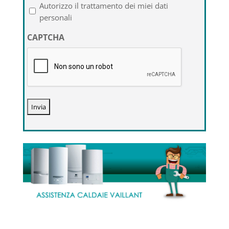
l'informativa
Autorizzo il trattamento dei miei dati
sulla
personali
privacy
CAPTCHA
*