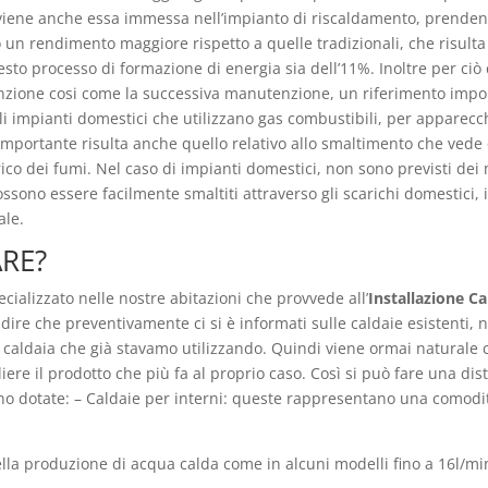
 viene anche essa immessa nell’impianto di riscaldamento, prendend
un rendimento maggiore rispetto a quelle tradizionali, che risulta de
sto processo di formazione di energia sia dell’11%. Inoltre per ciò 
 funzione cosi come la successiva manutenzione, un riferimento impo
gli impianti domestici che utilizzano gas combustibili, per appare
importante risulta anche quello relativo allo smaltimento che vede
rico dei fumi. Nel caso di impianti domestici, non sono previsti dei
ono essere facilmente smaltiti attraverso gli scarichi domestici, i
ale.
ARE?
cializzato nelle nostre abitazioni che provvede all’
Installazione Ca
l dire che preventivamente ci si è informati sulle caldaie esistenti, n
a caldaia che già stavamo utilizzando. Quindi viene ormai naturale c
iere il prodotto che più fa al proprio caso. Così si può fare una di
sono dotate: – Caldaie per interni: queste rappresentano una comodit
la produzione di acqua calda come in alcuni modelli fino a 16l/min