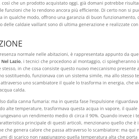
 così che un prodotto acquistato oggi, già domani potrebbe risultare
e funzioni che lo rendono ancora più efficiente. Di certo non si pu
daia in qualche modo, offrono una garanzia di buon funzionamento, 
o delle caldaie vaillant sono di ultima generazione e realizzate con 
ZIONE
resenza normale nelle abitazioni, è rappresentata appunto da quel 
o Nel Lazio
, i tecnici che procedono al montaggio, ci spiegheranno 
e stesso, in che cosa consiste questo nuovo meccanismo presente all
mo sostituendo, funzionava con un sistema simile, ma allo stesso te
traverso uno scambiatore il quale lo trasforma in energia, che vie
 acqua calda.
ulso dalla canna fumaria: ma in questa fase l’espulsione riguardava 
o alte temperature, trasformava questa acqua in vapore, il quale
giungevano un rendimento medio di circa il 90%. Quando invece i tec
caratteristica principale di questi articoli, menzionano quello che 
e che genera calore che passa attraverso lo scambiatore: ma qui ne
fumi di scarico non raggiungono quella temperatura alta che porta 