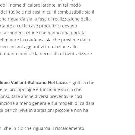
o il nome di calore latente. In tal modo
l 109%; e nei casi in cui il combustibile sia il
che riguarda sia la fase di realizzazione della
rtante a cui le case produttrici devono
cchi a condensazione che hanno una portata
 eliminare la condensa sia che proviene dalla
 meccanismi aggiuntivi in relazione allo
n quanto non c’è la necessità di neutralizzare
ldaie Vaillant Gallicano Nel Lazio
, significa che
elle loro tipologie e funzioni e su ciò che
onsultare anche diversi preventivi e così
stinzione almeno generale sui modelli di caldaia
à per chi vive in abitazioni piccole e non ha
, che in ciò che riguarda il riscaldamento