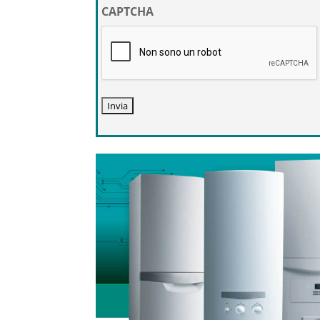
privacy
CAPTCHA
*