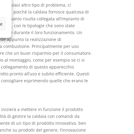
qualsiasi altro tipo di problema, ci
rflua, poiché la caldaia fornisce qualcosa di
 in quanto risulta collegata all’impianto di
ze
empo, con le tipologie che sono state
 ridotti durante il loro funzionamento. Un
ede appunto la realizzazione di
alla combustione. Principalmente per uso
ltre che un buon risparmio per il consumatore.
vo al montaggio, come per esempio se ci si
il collegamento di questo apparecchio
tto pronto all’uso e subito efficiente. Questi
tti consigliare esprimendo quelle che erano le
 inizierà a mettere in funzione il prodotto
lità di gestire la caldaia con comandi da
mente di un tipo di prodotto innovativo, ben
anche su prodotti del genere, l’innovazione