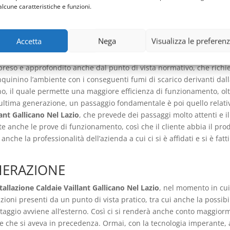
alcune caratteristiche e funzioni.
 è una di quelle apparecchiature così necessarie, che un guasto o 
il comfort a cui siamo abituati. Non si tratta di una comodità supe
ua calda in casa e la possibilità di riscaldare la propria abitazione,
Accetta
Nega
Visualizza le preferen
tore di energia che appunto ha dei consumi e che nel corso del t
 migliorarne l’efficienza e allo stesso tempo consentire dei consumi
ipreso e approfondito anche dal punto di vista normativo, che richi
inquinino l’ambiente con i conseguenti fumi di scarico derivanti d
tano, il quale permette una maggiore efficienza di funzionamento, o
 ultima generazione, un passaggio fondamentale è poi quello relati
lant Gallicano Nel Lazio
, che prevede dei passaggi molto attenti e 
 anche le prove di funzionamento, così che il cliente abbia il prodo
che la professionalità dell’azienda a cui ci si è affidati e si è fa
NERAZIONE
tallazione Caldaie Vaillant Gallicano Nel Lazio
, nel momento in cui
zioni presenti da un punto di vista pratico, tra cui anche la possibi
ontaggio avviene all’esterno. Così ci si renderà anche conto maggior
le che si aveva in precedenza. Ormai, con la tecnologia imperante, 