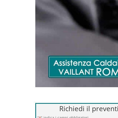
Richiedi il prevent
"
" indica i campi obbligatori
*