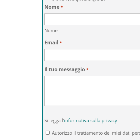
Nome
*
Nome
Email
*
Il tuo messaggio
*
Si
Si legga l'
informativa sulla privacy
legga
l'informativa
Autorizzo il trattamento dei miei dati per
sulla