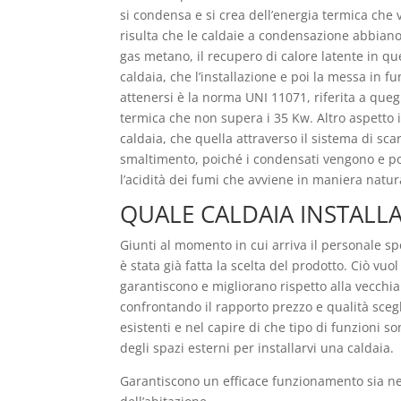
si condensa e si crea dell’energia termica che
risulta che le caldaie a condensazione abbiano 
gas metano, il recupero di calore latente in que
caldaia, che l’installazione e poi la messa in
attenersi è la norma UNI 11071, riferita a que
termica che non supera i 35 Kw. Altro aspetto 
caldaia, che quella attraverso il sistema di sca
smaltimento, poiché i condensati vengono e poss
l’acidità dei fumi che avviene in maniera natur
QUALE CALDAIA INSTALL
Giunti al momento in cui arriva il personale spe
è stata già fatta la scelta del prodotto. Ciò vuo
garantiscono e migliorano rispetto alla vecchi
confrontando il rapporto prezzo e qualità scegl
esistenti e nel capire di che tipo di funzioni 
degli spazi esterni per installarvi una caldaia.
Garantiscono un efficace funzionamento sia nel