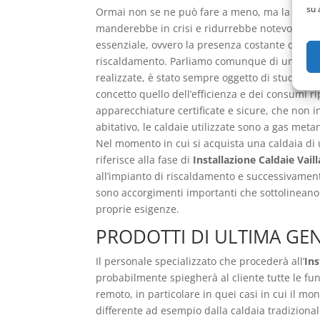
su 
Ormai non se ne può fare a meno, ma la caldaia
manderebbe in crisi e ridurrebbe notevolmente 
essenziale, ovvero la presenza costante dell’acq
riscaldamento. Parliamo comunque di un genera
realizzate, è stato sempre oggetto di studi per
concetto quello dell’efficienza e dei consumi r
apparecchiature certificate e sicure, che non 
abitativo, le caldaie utilizzate sono a gas me
Nel momento in cui si acquista una caldaia di
riferisce alla fase di
Installazione Caldaie Vail
all’impianto di riscaldamento e successivamente
sono accorgimenti importanti che sottolineano an
proprie esigenze.
PRODOTTI DI ULTIMA GE
Il personale specializzato che procederà all’
Ins
probabilmente spiegherà al cliente tutte le fun
remoto, in particolare in quei casi in cui il m
differente ad esempio dalla caldaia tradiziona