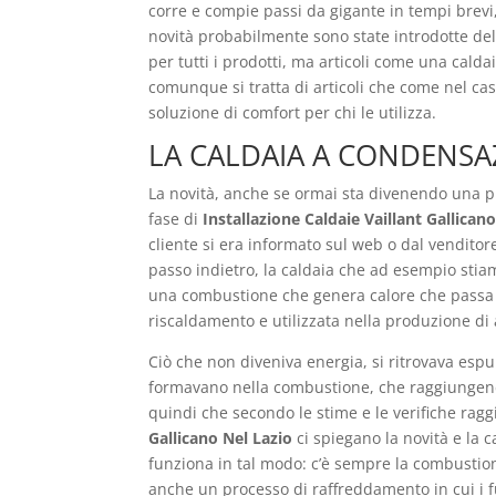
corre e compie passi da gigante in tempi brevi,
novità probabilmente sono state introdotte dell
per tutti i prodotti, ma articoli come una cal
comunque si tratta di articoli che come nel cas
soluzione di comfort per chi le utilizza.
LA CALDAIA A CONDENSA
La novità, anche se ormai sta divenendo una p
fase di
Installazione Caldaie Vaillant Gallican
cliente si era informato sul web o dal venditor
passo indietro, la caldaia che ad esempio stia
una combustione che genera calore che passa at
riscaldamento e utilizzata nella produzione di
Ciò che non diveniva energia, si ritrovava esp
formavano nella combustione, che raggiungend
quindi che secondo le stime e le verifiche rag
Gallicano Nel Lazio
ci spiegano la novità e la 
funziona in tal modo: c’è sempre la combustion
anche un processo di raffreddamento in cui i 