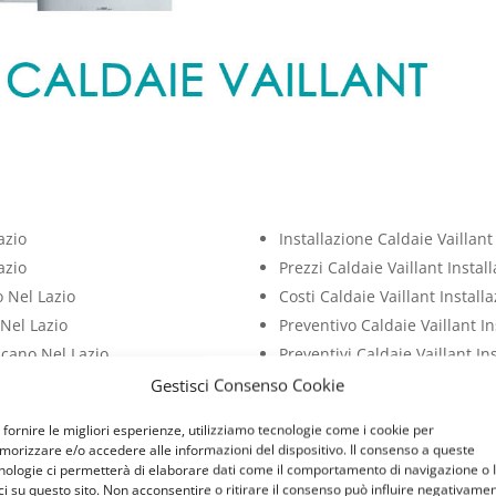
azio
Installazione Caldaie Vaillant
azio
Prezzi Caldaie Vaillant Instal
o Nel Lazio
Costi Caldaie Vaillant Install
 Nel Lazio
Preventivo Caldaie Vaillant In
licano Nel Lazio
Preventivi Caldaie Vaillant In
icano Nel Lazio
Costo Caldaie Vaillant Install
Gestisci Consenso Cookie
o Nel Lazio
Prezzo Caldaie Vaillant Instal
 fornire le migliori esperienze, utilizziamo tecnologie come i cookie per
orizzare e/o accedere alle informazioni del dispositivo. Il consenso a queste
VAILLANT
nologie ci permetterà di elaborare dati come il comportamento di navigazione o 
ci su questo sito. Non acconsentire o ritirare il consenso può influire negativame