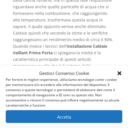
dalla canna fumaria: ma in questa fase l’espulsione
riguardava anche quelle particelle di acqua che si
formavano nella combustione, che raggiungendo
alte temperature, trasformava questa acqua in
vapore, il quale appunto veniva anche eliminato.
Caldaie quindi che secondo le stime e le verifiche
raggiungevano un rendimento medio di circa il 90%.
Quando invece i tecnici dell’
Installazione Caldaie
Vaillant Prima Porta
ci spiegano la novità e la
caratteristica principale di questi articoli,
menzionano quello che è il sistema della
condensazione: Questo funziona in tal modo: c’è
Gestisci Consenso Cookie
sempre la combustione che genera calore che passa
Per fornire le migliori esperienze, utilizziamo tecnologie come i cookie
per memorizzare e/o accedere alle informazioni del dispositivo. Il
attraverso lo scambiatore: ma qui nel trasformare il
consenso a queste tecnologie ci permetterà di elaborare dati come il
tutto in energia avviene anche un processo di
comportamento di navigazione o ID unici su questo sito. Non
raffreddamento in cui i fumi di scarico non
acconsentire o ritirare il consenso può influire negativamente su alcune
raggiungono quella temperatura alta che porta alla
caratteristiche e funzioni.
formazione del vapore acqueo, piuttosto si condensa
Accetta
e si crea dell’energia termica che viene anche essa
immessa nell’impianto di riscaldamento, prendendo