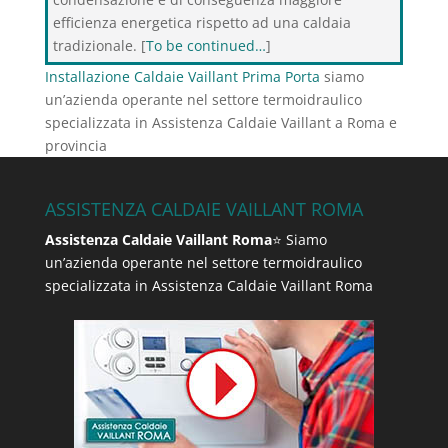
efficienza energetica rispetto ad una caldaia
tradizionale. [
To be continued…
]
Installazione Caldaie Vaillant Prima Porta
siamo
un’azienda operante nel settore termoidraulico
specializzata in Assistenza Caldaie Vaillant a Roma e
provincia
ASSISTENZA CALDAIE VAILLANT ROMA
Assistenza Caldaie Vaillant Roma
⭐ Siamo
un’azienda operante nel settore termoidraulico
specializzata in Assistenza Caldaie Vaillant Roma