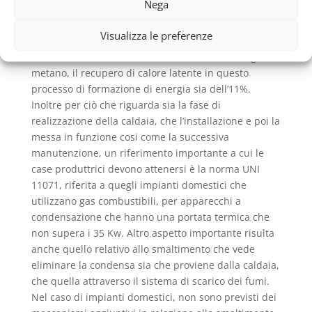
Nega
il nome di calore latente. In tal modo risulta che le
caldaie a condensazione abbiano un rendimento
Visualizza le preferenze
maggiore rispetto a quelle tradizionali, che risulta
del 109%; e nei casi in cui il combustibile sia il gas
metano, il recupero di calore latente in questo
processo di formazione di energia sia dell’11%.
Inoltre per ciò che riguarda sia la fase di
realizzazione della caldaia, che l’installazione e poi la
messa in funzione cosi come la successiva
manutenzione, un riferimento importante a cui le
case produttrici devono attenersi è la norma UNI
11071, riferita a quegli impianti domestici che
utilizzano gas combustibili, per apparecchi a
condensazione che hanno una portata termica che
non supera i 35 Kw. Altro aspetto importante risulta
anche quello relativo allo smaltimento che vede
eliminare la condensa sia che proviene dalla caldaia,
che quella attraverso il sistema di scarico dei fumi.
Nel caso di impianti domestici, non sono previsti dei