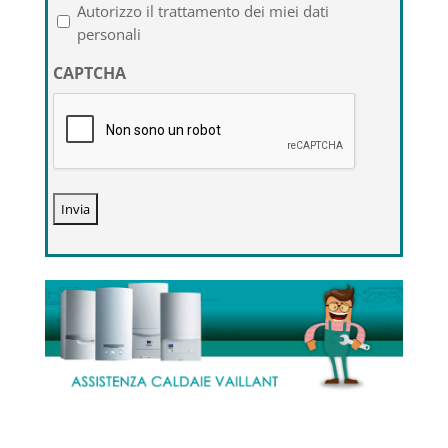
l'informativa
Autorizzo il trattamento dei miei dati
sulla
personali
privacy
CAPTCHA
*