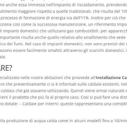
ene anche essa immessa nell’impianto di riscaldamento, prendendo i
mento maggiore rispetto a quelle tradizionali, che risulta del 109%;
processo di formazione di energia sia dell’11%. Inoltre per ciò che 
 funzione cosi come la successiva manutenzione, un riferimento impo
gli impianti domestici che utilizzano gas combustibili, per appare
importante risulta anche quello relativo allo smaltimento che vede
rico dei fumi. Nel caso di impianti domestici, non sono previsti dei
ono essere facilmente smaltiti attraverso gli scarichi domestici, i
ale.
ARE?
cializzato nelle nostre abitazioni che provvede all’
Installazione Ca
dire che preventivamente ci si è informati sulle caldaie esistenti, nel
a caldaia che già stavamo utilizzando. Quindi viene ormai naturale c
iere il prodotto che più fa al proprio caso. Così si può fare una di
sono dotate: – Caldaie per interni: queste rappresentano una comodit
la produzione di acqua calda come in alcuni modelli fino a 16l/min