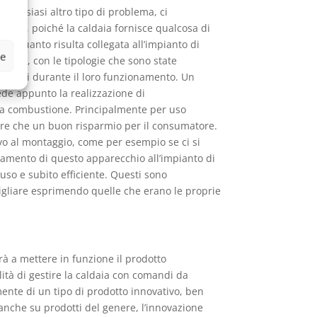
qualsiasi altro tipo di problema, ci
rflua, poiché la caldaia fornisce qualcosa di
 in quanto risulta collegata all’impianto di
ze
empo, con le tipologie che sono state
 ridotti durante il loro funzionamento. Un
ede appunto la realizzazione di
alla combustione. Principalmente per uso
ltre che un buon risparmio per il consumatore.
vo al montaggio, come per esempio se ci si
egamento di questo apparecchio all’impianto di
uso e subito efficiente. Questi sono
nsigliare esprimendo quelle che erano le proprie
rà a mettere in funzione il prodotto
lità di gestire la caldaia con comandi da
mente di un tipo di prodotto innovativo, ben
anche su prodotti del genere, l’innovazione