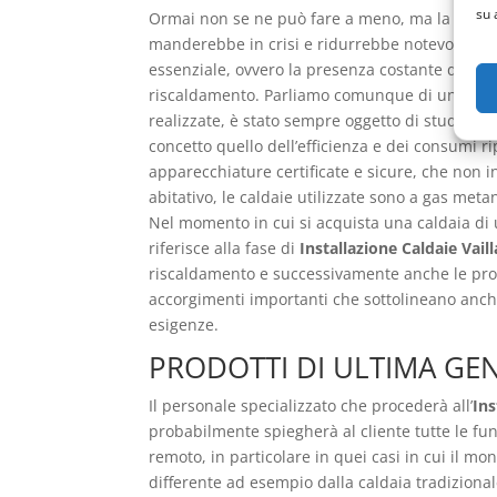
su 
Ormai non se ne può fare a meno, ma la caldaia
manderebbe in crisi e ridurrebbe notevolmente 
essenziale, ovvero la presenza costante dell’acq
riscaldamento. Parliamo comunque di un genera
realizzate, è stato sempre oggetto di studi per
concetto quello dell’efficienza e dei consumi r
apparecchiature certificate e sicure, che non 
abitativo, le caldaie utilizzate sono a gas me
Nel momento in cui si acquista una caldaia di
riferisce alla fase di
Installazione Caldaie Vail
riscaldamento e successivamente anche le prove 
accorgimenti importanti che sottolineano anche l
esigenze.
PRODOTTI DI ULTIMA GE
Il personale specializzato che procederà all’
Ins
probabilmente spiegherà al cliente tutte le fun
remoto, in particolare in quei casi in cui il m
differente ad esempio dalla caldaia tradiziona