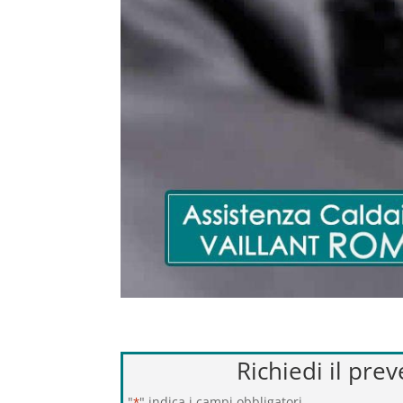
Richiedi il pre
"
" indica i campi obbligatori
*