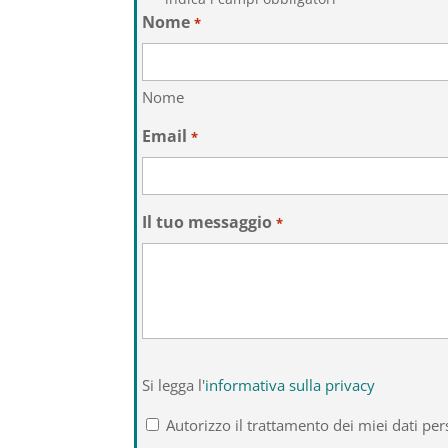
Nome
*
Nome
Email
*
Il tuo messaggio
*
Si
Si legga l'
informativa sulla privacy
legga
l'informativa
Autorizzo il trattamento dei miei dati per
sulla