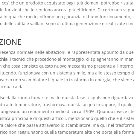
 così che un prodotto acquistato oggi, già domani potrebbe risultare
e funzioni che lo rendono ancora più efficiente. Di certo non si pu
daia in qualche modo, offrono una garanzia di buon funzionamento, 
o delle caldaie vaillant sono di ultima generazione e realizzate con 
ZIONE
resenza normale nelle abitazioni, è rappresentata appunto da quel 
chia
, i tecnici che procedono al montaggio, ci spiegheranno in mani
in che cosa consiste questo nuovo meccanismo presente all’interno 
tituendo, funzionava con un sistema simile, ma allo stesso tempo di
erso uno scambiatore il quale lo trasforma in energia, che viene a
 acqua calda.
ulso dalla canna fumaria: ma in questa fase l’espulsione riguardava 
o alte temperature, trasformava questa acqua in vapore, il quale
giungevano un rendimento medio di circa il 90%. Quando invece i tec
ristica principale di questi articoli, menzionano quello che è il si
 calore che passa attraverso lo scambiatore: ma qui nel trasforma
arico non raggiungono quella temperatura alta che porta alla forma