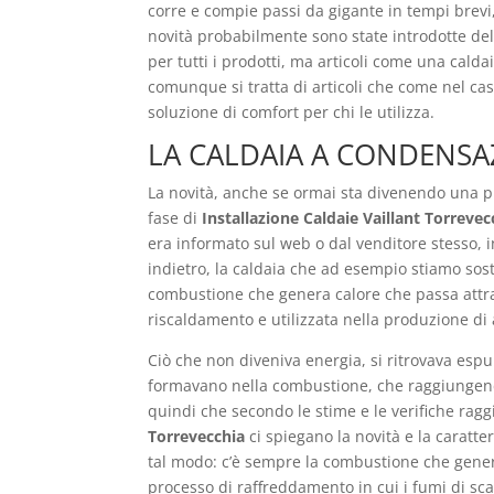
corre e compie passi da gigante in tempi brevi,
novità probabilmente sono state introdotte dell
per tutti i prodotti, ma articoli come una cal
comunque si tratta di articoli che come nel cas
soluzione di comfort per chi le utilizza.
LA CALDAIA A CONDENSA
La novità, anche se ormai sta divenendo una p
fase di
Installazione Caldaie Vaillant Torrevec
era informato sul web o dal venditore stesso, 
indietro, la caldaia che ad esempio stiamo sos
combustione che genera calore che passa attrav
riscaldamento e utilizzata nella produzione di
Ciò che non diveniva energia, si ritrovava esp
formavano nella combustione, che raggiungend
quindi che secondo le stime e le verifiche rag
Torrevecchia
ci spiegano la novità e la caratte
tal modo: c’è sempre la combustione che genera
processo di raffreddamento in cui i fumi di sc