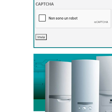
privacy
CAPTCHA
*