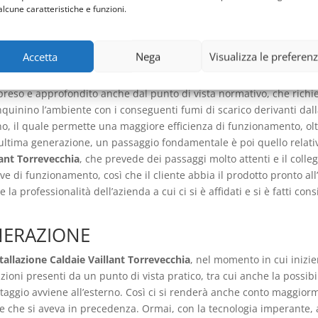
alcune caratteristiche e funzioni.
 è una di quelle apparecchiature così necessarie, che un guasto o 
il comfort a cui siamo abituati. Non si tratta di una comodità supe
ua calda in casa e la possibilità di riscaldare la propria abitazione,
Accetta
Nega
Visualizza le preferen
tore di energia che appunto ha dei consumi e che nel corso del t
 migliorarne l’efficienza e allo stesso tempo consentire dei consumi
ipreso e approfondito anche dal punto di vista normativo, che richi
inquinino l’ambiente con i conseguenti fumi di scarico derivanti d
tano, il quale permette una maggiore efficienza di funzionamento, o
 ultima generazione, un passaggio fondamentale è poi quello relati
lant Torrevecchia
, che prevede dei passaggi molto attenti e il coll
di funzionamento, così che il cliente abbia il prodotto pronto all’
a professionalità dell’azienda a cui ci si è affidati e si è fatti co
NERAZIONE
tallazione Caldaie Vaillant Torrevecchia
, nel momento in cui inizie
zioni presenti da un punto di vista pratico, tra cui anche la possibi
ontaggio avviene all’esterno. Così ci si renderà anche conto maggior
le che si aveva in precedenza. Ormai, con la tecnologia imperante, 