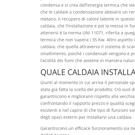
condensa e si crea dell’energia termica che vi
che le caldaie a condensazione abbiano un rendi
metano, il recupero di calore latente in questo 
caldaia, che l’installazione e poi la messa in
attenersi è la norma UNI 11071, riferita a que
termica che non supera i 35 Kw. Altro aspetto 
caldaia, che quella attraverso il sistema di sca
smaltimento, poiché i condensati vengono e poss
l’acidità dei fumi che avviene in maniera natur
QUALE CALDAIA INSTALL
Giunti al momento in cui arriva il personale spe
stata già fatta la scelta del prodotto. Ciò vuol 
garantiscono e migliorano rispetto alla vecchi
confrontando il rapporto prezzo e qualità scegl
esistenti e nel capire di che tipo di funzioni 
degli spazi esterni per installarvi una caldaia.
Garantiscono un efficace funzionamento sia nel