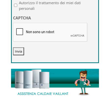
l'informativa
Autorizzo il trattamento dei miei dati
sulla
personali
privacy
CAPTCHA
*