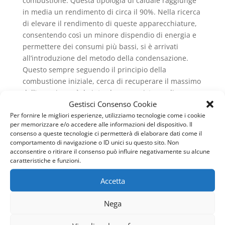
combustione. Questa tipologia di caldaie raggiunge
in media un rendimento di circa il 90%. Nella ricerca
di elevare il rendimento di queste apparecchiature,
consentendo così un minore dispendio di energia e
permettere dei consumi più bassi, si è arrivati
all’introduzione del metodo della condensazione.
Questo sempre seguendo il principio della
combustione iniziale, cerca di recuperare il massimo
dell’energia, così da introdurre un sistema di
Gestisci Consenso Cookie
raffreddamento dei fumi che non genera vapore
Per fornire le migliori esperienze, utilizziamo tecnologie come i cookie
acqueo e così viene ad esserci dell’energia termica,
per memorizzare e/o accedere alle informazioni del dispositivo. Il
detta calore latente, che si aggiunge all’energia
consenso a queste tecnologie ci permetterà di elaborare dati come il
generale prodotta dalla combustione e permette di
comportamento di navigazione o ID unici su questo sito. Non
ottenere dei rendimenti molto più alti. Infatti questo,
acconsentire o ritirare il consenso può influire negativamente su alcune
caratteristiche e funzioni.
nel caso delle caldaie a condensazione ed in
particolare per quelle che sono a gas metano,
Accetta
raggiunge un livello del 109%, poiché si riesce a
recuperare una buona percentuale di calore latente.
Nega
Questo fattore sottolinea come sia ancora più
importante occuparsi della
Manutenzione Caldaie