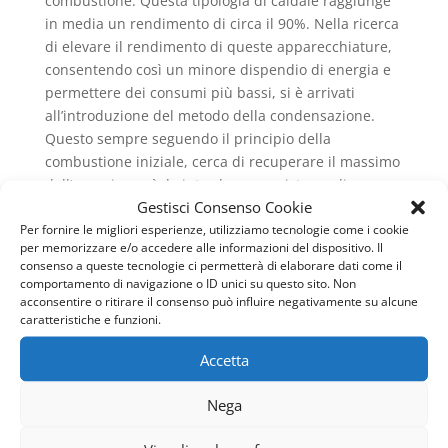
combustione. Questa tipologia di caldaie raggiunge
in media un rendimento di circa il 90%. Nella ricerca
di elevare il rendimento di queste apparecchiature,
consentendo così un minore dispendio di energia e
permettere dei consumi più bassi, si è arrivati
all’introduzione del metodo della condensazione.
Questo sempre seguendo il principio della
combustione iniziale, cerca di recuperare il massimo
dell’energia, così da introdurre un sistema di
Gestisci Consenso Cookie
raffreddamento dei fumi che non genera vapore
Per fornire le migliori esperienze, utilizziamo tecnologie come i cookie
acqueo e così viene ad esserci dell’energia termica,
per memorizzare e/o accedere alle informazioni del dispositivo. Il
detta calore latente, che si aggiunge all’energia
consenso a queste tecnologie ci permetterà di elaborare dati come il
generale prodotta dalla combustione e permette di
comportamento di navigazione o ID unici su questo sito. Non
ottenere dei rendimenti molto più alti. Infatti questo,
acconsentire o ritirare il consenso può influire negativamente su alcune
caratteristiche e funzioni.
nel caso delle caldaie a condensazione ed in
particolare per quelle che sono a gas metano,
Accetta
raggiunge un livello del 109%, poiché si riesce a
recuperare una buona percentuale di calore latente.
Nega
Questo fattore sottolinea come sia ancora più
importante occuparsi della
Manutenzione Caldaie