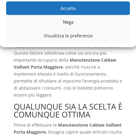
detta calore latente, che si aggiunge all’energia
Accetta
generale prodotta dalla combustione e permette di
ottenere dei rendimenti molto più alti. Infatti questo,
Nega
nel caso delle caldaie a condensazione ed in
particolare per quelle che sono a gas metano,
Visualizza le preferenze
raggiunge un livello del 109%, poiché si riesce a
recuperare una buona percentuale di calore latente.
Questo fattore sottolinea come sia ancora più
importante occuparsi della
Manutenzione Caldaie
Vaillant Porta Maggiore
, perché riuscire a
mantenere elevato il livello di funzionamento,
permette di sfruttare al massimo l’energia prodotta e
di abbassare i consumi, così le bollette potranno
essere più leggere.
QUALUNQUE SIA LA SCELTA È
COMUNQUE OTTIMA
Prima di effettuare la
Manutenzione Caldaie Vaillant
Porta Maggiore
, bisogna capire quale articolo risulta