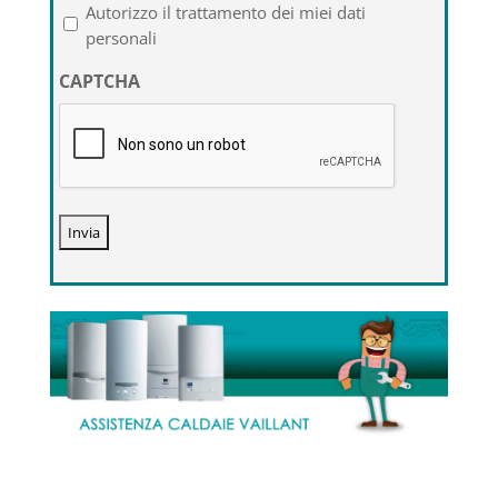
l'informativa
Autorizzo il trattamento dei miei dati
sulla
personali
privacy
CAPTCHA
*