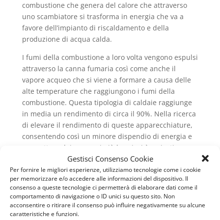
combustione che genera del calore che attraverso
uno scambiatore si trasforma in energia che va a
favore dell’impianto di riscaldamento e della
produzione di acqua calda.
I fumi della combustione a loro volta vengono espulsi
attraverso la canna fumaria così come anche il
vapore acqueo che si viene a formare a causa delle
alte temperature che raggiungono i fumi della
combustione. Questa tipologia di caldaie raggiunge
in media un rendimento di circa il 90%. Nella ricerca
di elevare il rendimento di queste apparecchiature,
consentendo così un minore dispendio di energia e
permettere dei consumi più bassi, si è arrivati
Gestisci Consenso Cookie
all’introduzione del metodo della condensazione.
Per fornire le migliori esperienze, utilizziamo tecnologie come i cookie
Questo sempre seguendo il principio della
per memorizzare e/o accedere alle informazioni del dispositivo. Il
combustione iniziale, cerca di recuperare il massimo
consenso a queste tecnologie ci permetterà di elaborare dati come il
dell’energia, così da introdurre un sistema di
comportamento di navigazione o ID unici su questo sito. Non
raffreddamento dei fumi che non genera vapore
acconsentire o ritirare il consenso può influire negativamente su alcune
caratteristiche e funzioni.
acqueo e così viene ad esserci dell’energia termica,