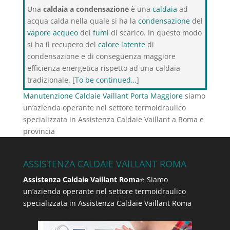
Una
caldaia a condensazione
è una
caldaia
ad
acqua calda nella quale si ha la
condensazione
del
vapore acqueo
dei
fumi
di scarico. In questo modo
si ha il recupero del
calore latente
di
condensazione e di conseguenza maggiore
efficienza energetica rispetto ad una caldaia
tradizionale. [
To be continued…
]
Manutenzione Caldaie Vaillant Porta Maggiore
siamo
un’azienda operante nel settore termoidraulico
specializzata in Assistenza Caldaie Vaillant a Roma e
provincia
ASSISTENZA CALDAIE VAILLANT ROMA
Assistenza Caldaie Vaillant Roma
⭐ Siamo
un’azienda operante nel settore termoidraulico
specializzata in Assistenza Caldaie Vaillant Roma