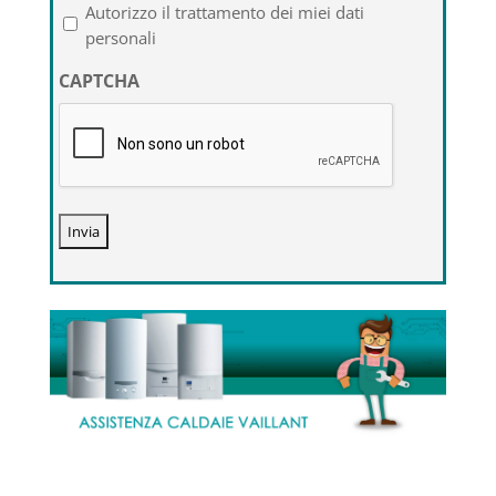
l'informativa
Autorizzo il trattamento dei miei dati
sulla
personali
privacy
CAPTCHA
*