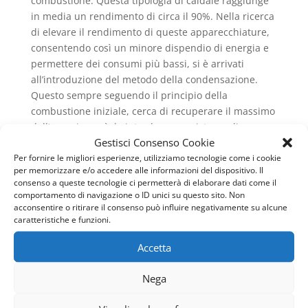
combustione. Questa tipologia di caldaie raggiunge
in media un rendimento di circa il 90%. Nella ricerca
di elevare il rendimento di queste apparecchiature,
consentendo così un minore dispendio di energia e
permettere dei consumi più bassi, si è arrivati
all’introduzione del metodo della condensazione.
Questo sempre seguendo il principio della
combustione iniziale, cerca di recuperare il massimo
dell’energia, così da introdurre un sistema di
Gestisci Consenso Cookie
raffreddamento dei fumi che non genera vapore
Per fornire le migliori esperienze, utilizziamo tecnologie come i cookie
acqueo e così viene ad esserci dell’energia termica,
per memorizzare e/o accedere alle informazioni del dispositivo. Il
detta calore latente, che si aggiunge all’energia
consenso a queste tecnologie ci permetterà di elaborare dati come il
generale prodotta dalla combustione e permette di
comportamento di navigazione o ID unici su questo sito. Non
ottenere dei rendimenti molto più alti. Infatti questo,
acconsentire o ritirare il consenso può influire negativamente su alcune
caratteristiche e funzioni.
nel caso delle caldaie a condensazione ed in
particolare per quelle che sono a gas metano,
Accetta
raggiunge un livello del 109%, poiché si riesce a
recuperare una buona percentuale di calore latente.
Nega
Questo fattore sottolinea come sia ancora più
importante occuparsi della
Manutenzione Caldaie