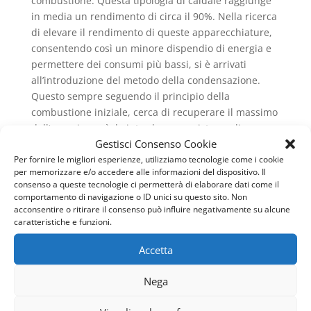
combustione. Questa tipologia di caldaie raggiunge
in media un rendimento di circa il 90%. Nella ricerca
di elevare il rendimento di queste apparecchiature,
consentendo così un minore dispendio di energia e
permettere dei consumi più bassi, si è arrivati
all’introduzione del metodo della condensazione.
Questo sempre seguendo il principio della
combustione iniziale, cerca di recuperare il massimo
dell’energia, così da introdurre un sistema di
Gestisci Consenso Cookie
raffreddamento dei fumi che non genera vapore
Per fornire le migliori esperienze, utilizziamo tecnologie come i cookie
acqueo e così viene ad esserci dell’energia termica,
per memorizzare e/o accedere alle informazioni del dispositivo. Il
detta calore latente, che si aggiunge all’energia
consenso a queste tecnologie ci permetterà di elaborare dati come il
generale prodotta dalla combustione e permette di
comportamento di navigazione o ID unici su questo sito. Non
ottenere dei rendimenti molto più alti. Infatti questo,
acconsentire o ritirare il consenso può influire negativamente su alcune
caratteristiche e funzioni.
nel caso delle caldaie a condensazione ed in
particolare per quelle che sono a gas metano,
Accetta
raggiunge un livello del 109%, poiché si riesce a
recuperare una buona percentuale di calore latente.
Nega
Questo fattore sottolinea come sia ancora più
importante occuparsi della
Manutenzione Caldaie