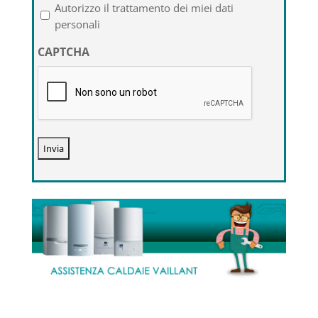
l'informativa
Autorizzo il trattamento dei miei dati
sulla
personali
privacy
CAPTCHA
*