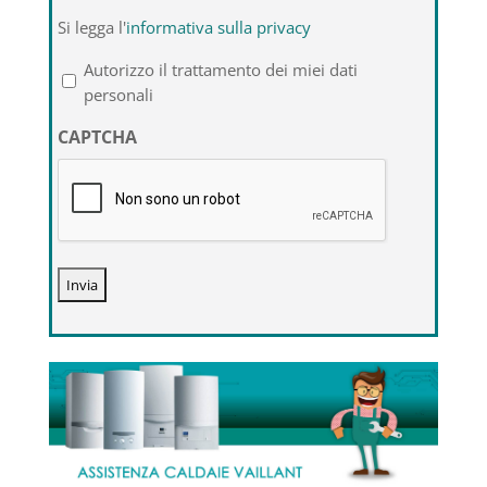
Si
Si legga l'
informativa sulla privacy
legga
l'informativa
Autorizzo il trattamento dei miei dati
sulla
personali
privacy
CAPTCHA
*