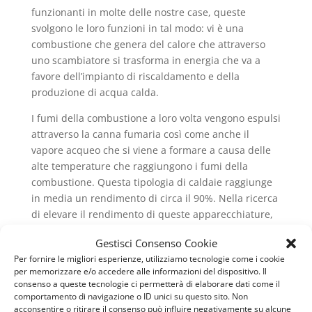
funzionanti in molte delle nostre case, queste
svolgono le loro funzioni in tal modo: vi è una
combustione che genera del calore che attraverso
uno scambiatore si trasforma in energia che va a
favore dell’impianto di riscaldamento e della
produzione di acqua calda.
I fumi della combustione a loro volta vengono espulsi
attraverso la canna fumaria così come anche il
vapore acqueo che si viene a formare a causa delle
alte temperature che raggiungono i fumi della
combustione. Questa tipologia di caldaie raggiunge
in media un rendimento di circa il 90%. Nella ricerca
di elevare il rendimento di queste apparecchiature,
consentendo così un minore dispendio di energia e
Gestisci Consenso Cookie
permettere dei consumi più bassi, si è arrivati
Per fornire le migliori esperienze, utilizziamo tecnologie come i cookie
all’introduzione del metodo della condensazione.
per memorizzare e/o accedere alle informazioni del dispositivo. Il
Questo sempre seguendo il principio della
consenso a queste tecnologie ci permetterà di elaborare dati come il
combustione iniziale, cerca di recuperare il massimo
comportamento di navigazione o ID unici su questo sito. Non
acconsentire o ritirare il consenso può influire negativamente su alcune
dell’energia, così da introdurre un sistema di