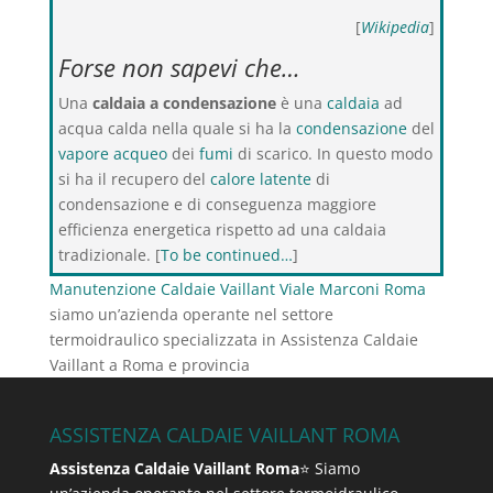
[
Wikipedia
]
Forse non sapevi che…
Una
caldaia a condensazione
è una
caldaia
ad
acqua calda nella quale si ha la
condensazione
del
vapore acqueo
dei
fumi
di scarico. In questo modo
si ha il recupero del
calore latente
di
condensazione e di conseguenza maggiore
efficienza energetica rispetto ad una caldaia
tradizionale. [
To be continued…
]
Manutenzione Caldaie Vaillant Viale Marconi Roma
siamo un’azienda operante nel settore
termoidraulico specializzata in Assistenza Caldaie
Vaillant a Roma e provincia
ASSISTENZA CALDAIE VAILLANT ROMA
Assistenza Caldaie Vaillant Roma
⭐ Siamo