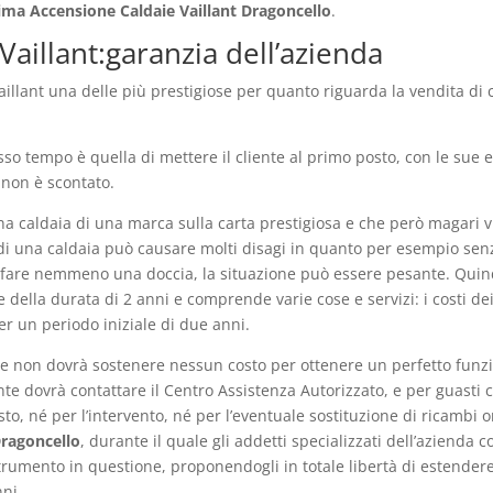
ima Accensione Caldaie Vaillant Dragoncello
.
aillant:garanzia dell’azienda
aillant una delle più prestigiose per quanto riguarda la vendita di c
sso tempo è quella di mettere il cliente al primo posto, con le su
 non è scontato.
una caldaia di una marca sulla carta prestigiosa e che però magari v
o di una caldaia può causare molti disagi in quanto per esempio se
uò fare nemmeno una doccia, la situazione può essere pesante. Quind
 della durata di 2 anni e comprende varie cose e servizi: i costi de
er un periodo iniziale di due anni.
iente non dovrà sostenere nessun costo per ottenere un perfetto fun
nte dovrà contattare il Centro Assistenza Autorizzato, e per guasti c
, né per l’intervento, né per l’eventuale sostituzione di ricambi ori
Dragoncello
, durante il quale gli addetti specializzati dell’azienda 
rumento in questione, proponendogli in totale libertà di estendere
nni.