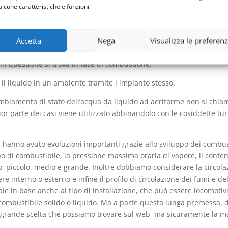
Vaillant
alcune caratteristiche e funzioni.
o assolutamente importanti e fondamentali per una singola persona 
Accetta
Nega
Visualizza le preferen
te oggetto. Si definisce caldaia quello strumento che all’interno 
 combustibile a un liquido, ma senza che ci sia un processo di eboll
in questione si trova in fase di combustione.
e il liquido in un ambiente tramite l impianto stesso.
mbiamento di stato dell’acqua da liquido ad aeriforme non si chiam
or parte dei casi viene utilizzato abbinandolo con le cosiddette tu
ia hanno avuto evoluzioni importanti grazie allo sviluppo dei combust
po di combustibile, la pressione massima oraria di vapore, il conte
o, piccolo ,medio e grande. Inoltre dobbiamo considerare la circola
ere interno o esterno e infine il profilo di circolazione dei fumi e d
ie in base anche al tipo di installazione, che può essere locomotiv
a combustibile solido o liquido. Ma a parte questa lunga premessa,
a grande scelta che possiamo trovare sul web, ma sicuramente la mar