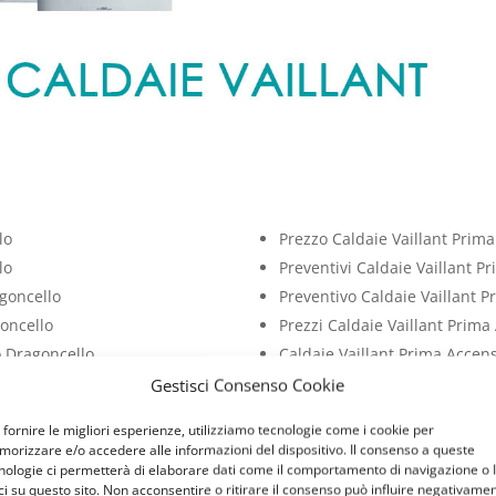
lo
Prezzo Caldaie Vaillant Prim
lo
Preventivi Caldaie Vaillant 
agoncello
Preventivo Caldaie Vaillant 
goncello
Prezzi Caldaie Vaillant Prim
o Dragoncello
Caldaie Vaillant Prima Accen
 Dragoncello
Prezzi Caldaie Vaillant Prim
Gestisci Consenso Cookie
goncello
Costo Caldaie Vaillant Prima
 fornire le migliori esperienze, utilizziamo tecnologie come i cookie per
agoncello
Costi Caldaie Vaillant Prima
orizzare e/o accedere alle informazioni del dispositivo. Il consenso a queste
nologie ci permetterà di elaborare dati come il comportamento di navigazione o 
ci su questo sito. Non acconsentire o ritirare il consenso può influire negativame