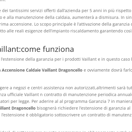
i tantissimi servizi offerti dall’azienda per 5 anni in più rispetto ai
to e alla manutenzione della caldaia, aumenterà a dismisura. In sint
ima accensione. Lo scopo principale è l’attivazione della garanzia 
tto alle reali esigenze dell’impianto riscaldamento garantendo così
aillant:come funziona
estensione della garanzia per i prodotti Vaillant e in questo caso l
 Accensione Caldaie Vaillant Dragoncello
e ovviamente dovrà farlo
ere a negozi e centri assistenza non autorizzati,altrimenti sarà tu
nza ufficiale Vaillant n contratto di manutenzione periodica annuale
atori per legge. Per aderire al al programma Garanzia 7 in manier
illant Dragoncello
bisognerà richiedere l’estensione di garanzia al
l’estensione è obbligatorio sottoscrivere un contratto di manutenzi