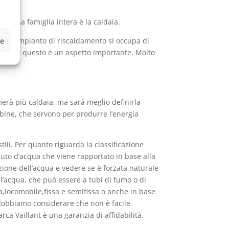
o una famiglia intera è la caldaia.
ze
di un impianto di riscaldamento si occupa di
izione e questo è un aspetto importante. Molto
erà più caldaia, ma sarà meglio definirla
rbine, che servono per produrre l’energia
ili. Per quanto riguarda la classificazione
nuto d’acqua che viene rapportato in base alla
zione dell’acqua e vedere se è forzata,naturale
ell’acqua, che può essere a tubi di fumo o di
a,locomobile,fissa e semifissa o anche in base
 dobbiamo considerare che non è facile
ca Vaillant è una garanzia di affidabilità.