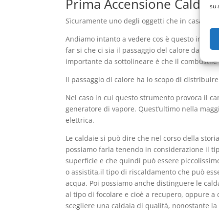
Prima Accensione Caldaie 
su 
Sìcuramente uno degli oggetti che in casa son
Andiamo intanto a vedere cos è questo importan
far si che ci sia il passaggio del calore da un
importante da sottolineare è che il combustile 
Il passaggio di calore ha lo scopo di distribuir
Nel caso in cui questo strumento provoca il ca
generatore di vapore. Quest’ultimo nella maggi
elettrica.
Le caldaie si può dire che nel corso della stor
possiamo farla tenendo in considerazione il ti
superficie e che quindi può essere piccolissim
o assistita,il tipo di riscaldamento che può ess
acqua. Poi possiamo anche distinguere le calda
al tipo di focolare e cioè a recupero, oppure 
scegliere una caldaia di qualità, nonostante l