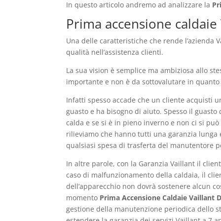
In questo articolo andremo ad analizzare la
Pr
Prima accensione caldaie V
Una delle caratteristiche che rende l’azienda V
qualità nell’assistenza clienti.
La sua vision è semplice ma ambiziosa allo ste
importante e non è da sottovalutare in quanto
Infatti spesso accade che un cliente acquisti 
guasto e ha bisogno di aiuto. Spesso il guast
calda e se si è in pieno inverno e non ci si p
rilieviamo che hanno tutti una garanzia lunga e
qualsiasi spesa di trasferta del manutentore p
In altre parole, con la Garanzia Vaillant il cl
caso di malfunzionamento della caldaia, il clie
dell’apparecchio non dovrà sostenere alcun costo
momento
Prima Accensione Caldaie Vaillant 
gestione della manutenzione periodica dello st
estendere la garanzia dei servizi Vaillant a 7 a