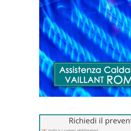
Richiedi il preve
"
" indica i campi obbligatori
*