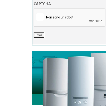
privacy
CAPTCHA
*