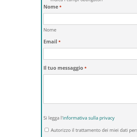
Nome
*
Nome
Email
*
Il tuo messaggio
*
Si
Si legga l'
informativa sulla privacy
legga
l'informativa
Autorizzo il trattamento dei miei dati per
sulla