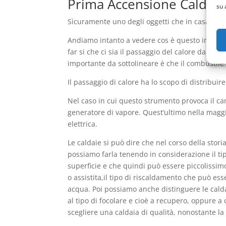
Prima Accensione Caldaie 
su 
Sìcuramente uno degli oggetti che in casa son
Andiamo intanto a vedere cos è questo importan
far si che ci sia il passaggio del calore da un
importante da sottolineare è che il combustile 
Il passaggio di calore ha lo scopo di distribuir
Nel caso in cui questo strumento provoca il ca
generatore di vapore. Quest’ultimo nella maggi
elettrica.
Le caldaie si può dire che nel corso della stor
possiamo farla tenendo in considerazione il ti
superficie e che quindi può essere piccolissim
o assistita,il tipo di riscaldamento che può ess
acqua. Poi possiamo anche distinguere le calda
al tipo di focolare e cioè a recupero, oppure 
scegliere una caldaia di qualità, nonostante l