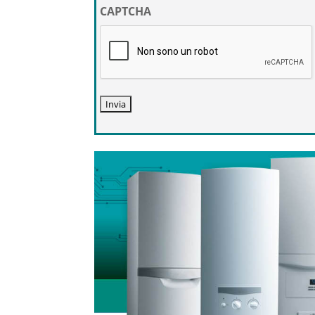
privacy
CAPTCHA
*