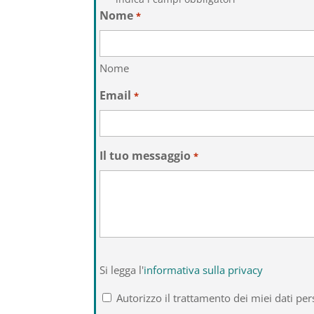
Nome
*
Nome
Email
*
Il tuo messaggio
*
Si
Si legga l'
informativa sulla privacy
legga
l'informativa
Autorizzo il trattamento dei miei dati per
sulla