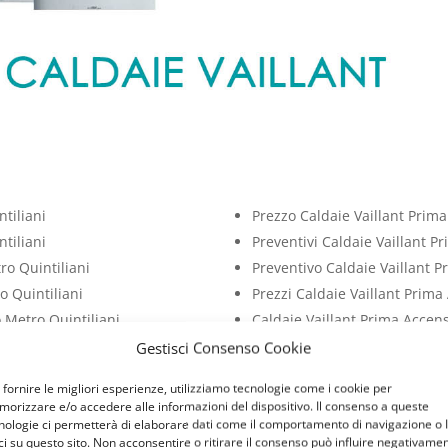
tiliani
Prezzo Caldaie Vaillant Prim
tiliani
Preventivi Caldaie Vaillant P
ro Quintiliani
Preventivo Caldaie Vaillant 
o Quintiliani
Prezzi Caldaie Vaillant Prima
 Metro Quintiliani
Caldaie Vaillant Prima Accen
 Metro Quintiliani
Prezzi Caldaie Vaillant Prima
Gestisci Consenso Cookie
o Quintiliani
Costo Caldaie Vaillant Prima
 fornire le migliori esperienze, utilizziamo tecnologie come i cookie per
ro Quintiliani
Costi Caldaie Vaillant Prima 
orizzare e/o accedere alle informazioni del dispositivo. Il consenso a queste
nologie ci permetterà di elaborare dati come il comportamento di navigazione o 
ci su questo sito. Non acconsentire o ritirare il consenso può influire negativame