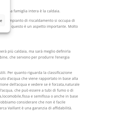
o una famiglia intera è la caldaia.
ze
di un impianto di riscaldamento si occupa di
izione e questo è un aspetto importante. Molto
erà più caldaia, ma sarà meglio definirla
rbine, che servono per produrre l’energia
ili. Per quanto riguarda la classificazione
nuto d’acqua che viene rapportato in base alla
zione dell’acqua e vedere se è forzata,naturale
ell’acqua, che può essere a tubi di fumo o di
a,locomobile,fissa e semifissa o anche in base
 dobbiamo considerare che non è facile
ca Vaillant è una garanzia di affidabilità.