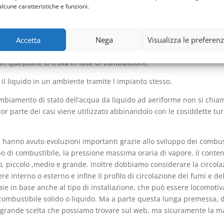
Vaillant
alcune caratteristiche e funzioni.
o assolutamente importanti e fondamentali per una singola persona 
Accetta
Nega
Visualizza le preferen
te oggetto. Si definisce caldaia quello strumento che all’interno 
 combustibile a un liquido, ma senza che ci sia un processo di eboll
in questione si trova in fase di combustione.
e il liquido in un ambiente tramite l impianto stesso.
mbiamento di stato dell’acqua da liquido ad aeriforme non si chiam
or parte dei casi viene utilizzato abbinandolo con le cosiddette tu
ia hanno avuto evoluzioni importanti grazie allo sviluppo dei combust
po di combustibile, la pressione massima oraria di vapore, il conte
o, piccolo ,medio e grande. Inoltre dobbiamo considerare la circola
ere interno o esterno e infine il profilo di circolazione dei fumi e d
ie in base anche al tipo di installazione, che può essere locomotiv
a combustibile solido o liquido. Ma a parte questa lunga premessa,
a grande scelta che possiamo trovare sul web, ma sicuramente la mar