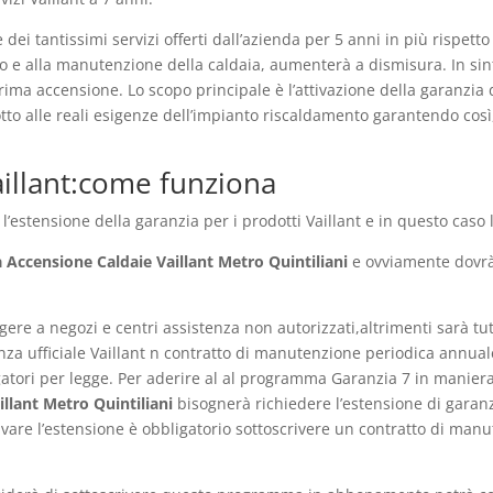
i tantissimi servizi offerti dall’azienda per 5 anni in più rispetto ai
to e alla manutenzione della caldaia, aumenterà a dismisura. In sint
ima accensione. Lo scopo principale è l’attivazione della garanzia 
tto alle reali esigenze dell’impianto riscaldamento garantendo così
aillant:come funziona
estensione della garanzia per i prodotti Vaillant e in questo caso l
 Accensione Caldaie Vaillant Metro Quintiliani
e ovviamente dovrà 
ere a negozi e centri assistenza non autorizzati,altrimenti sarà tu
nza ufficiale Vaillant n contratto di manutenzione periodica annuale
atori per legge. Per aderire al al programma Garanzia 7 in manier
llant Metro Quintiliani
bisognerà richiedere l’estensione di garan
vare l’estensione è obbligatorio sottoscrivere un contratto di manut