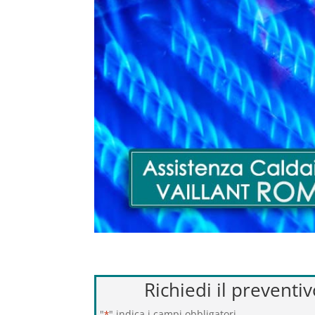
Richiedi il preventi
"
" indica i campi obbligatori
*