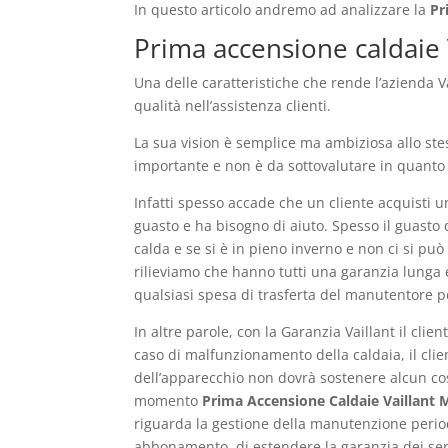
In questo articolo andremo ad analizzare la
Pr
Prima accensione caldaie V
Una delle caratteristiche che rende l’azienda V
qualità nell’assistenza clienti.
La sua vision è semplice ma ambiziosa allo ste
importante e non è da sottovalutare in quanto
Infatti spesso accade che un cliente acquisti 
guasto e ha bisogno di aiuto. Spesso il guast
calda e se si è in pieno inverno e non ci si p
rilieviamo che hanno tutti una garanzia lunga e
qualsiasi spesa di trasferta del manutentore p
In altre parole, con la Garanzia Vaillant il cl
caso di malfunzionamento della caldaia, il clie
dell’apparecchio non dovrà sostenere alcun costo
momento
Prima Accensione Caldaie Vaillant M
riguarda la gestione della manutenzione period
abbonamento, di estendere la garanzia dei servi