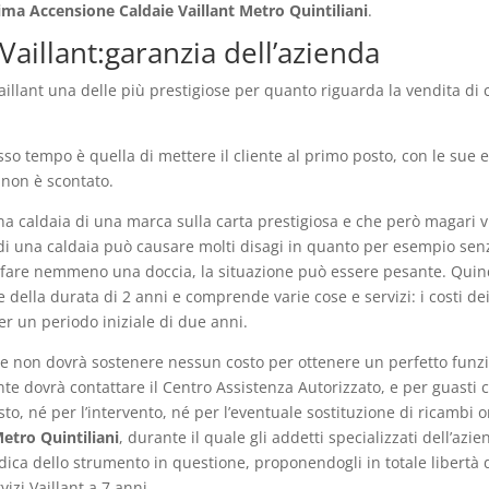
ima Accensione Caldaie Vaillant Metro Quintiliani
.
aillant:garanzia dell’azienda
aillant una delle più prestigiose per quanto riguarda la vendita di c
sso tempo è quella di mettere il cliente al primo posto, con le su
 non è scontato.
una caldaia di una marca sulla carta prestigiosa e che però magari v
o di una caldaia può causare molti disagi in quanto per esempio se
uò fare nemmeno una doccia, la situazione può essere pesante. Quind
 della durata di 2 anni e comprende varie cose e servizi: i costi de
er un periodo iniziale di due anni.
iente non dovrà sostenere nessun costo per ottenere un perfetto fun
nte dovrà contattare il Centro Assistenza Autorizzato, e per guasti c
, né per l’intervento, né per l’eventuale sostituzione di ricambi ori
etro Quintiliani
, durante il quale gli addetti specializzati dell’az
ica dello strumento in questione, proponendogli in totale libertà d
zi Vaillant a 7 anni.