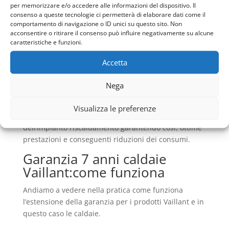
per memorizzare e/o accedere alle informazioni del dispositivo. Il
tantissimi servizi offerti dall’azienda per 5 anni in più
consenso a queste tecnologie ci permetterà di elaborare dati come il
rispetto ai 2 iniziali e gratuiti, e questo farà si che il
comportamento di navigazione o ID unici su questo sito. Non
acconsentire o ritirare il consenso può influire negativamente su alcune
livello di tranquillità collegato al funzionamento e
caratteristiche e funzioni.
alla manutenzione della caldaia, aumenterà a
dismisura. In sintesi: nell’acquisto di una caldaia
Accetta
Vaillant è incluso automaticamente anche il servizio
di prima accensione. Lo scopo principale è
Nega
l’attivazione della garanzia della durata di 2 anni
offerta dalla casa madre e l’ottimizzazione del
Visualizza le preferenze
funzionamento del prodotto alle reali esigenze
dell’impianto riscaldamento garantendo così, ottime
prestazioni e conseguenti riduzioni dei consumi.
Garanzia 7 anni caldaie
Vaillant:come funziona
Andiamo a vedere nella pratica come funziona
l’estensione della garanzia per i prodotti Vaillant e in
questo caso le caldaie.