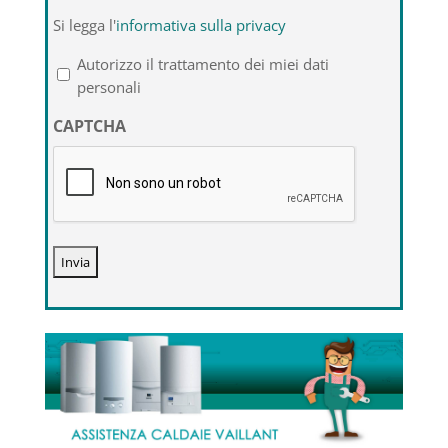
Si
Si legga l'
informativa sulla privacy
legga
l'informativa
Autorizzo il trattamento dei miei dati
sulla
personali
privacy
CAPTCHA
*