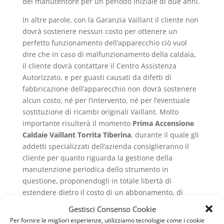
del manutentore per un periodo iniziale di due anni.
In altre parole, con la Garanzia Vaillant il cliente non
dovrà sostenere nessun costo per ottenere un
perfetto funzionamento dell’apparecchio ciò vuol
dire che in caso di malfunzionamento della caldaia,
il cliente dovrà contattare il Centro Assistenza
Autorizzato, e per guasti causati da difetti di
fabbricazione dell’apparecchio non dovrà sostenere
alcun costo, né per l’intervento, né per l’eventuale
sostituzione di ricambi originali Vaillant. Molto
importante risulterà il momento
Prima Accensione
Caldaie Vaillant Torrita Tiberina
, durante il quale gli
addetti specializzati dell’azienda consiglieranno il
cliente per quanto riguarda la gestione della
manutenzione periodica dello strumento in
questione, proponendogli in totale libertà di
estendere dietro il costo di un abbonamento, di
estendere la garanzia dei servizi Vaillant a 7 anni.
Gestisci Consenso Cookie
Per fornire le migliori esperienze, utilizziamo tecnologie come i cookie
Questo vuol dire che un cliente potrà usufruire dei