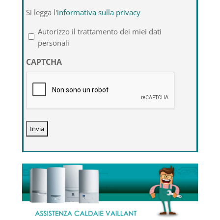
Si
Si legga l'
informativa sulla privacy
legga
l'informativa
Autorizzo il trattamento dei miei dati
sulla
personali
privacy
CAPTCHA
*