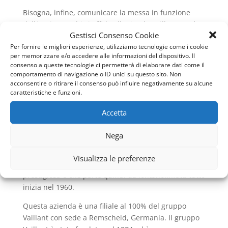
Bisogna, infine, comunicare la messa in funzione
dell’impianto. Chi si affida all’azienda Vaillant verrà
Gestisci Consenso Cookie
supportato anche in questo tipo di situazioni
Per fornire le migliori esperienze, utilizziamo tecnologie come i cookie
appunto perché l impegno quotidiano dei
per memorizzare e/o accedere alle informazioni del dispositivo. Il
professionisti che ci lavorano all’interno è continuo e
consenso a queste tecnologie ci permetterà di elaborare dati come il
costante verso il cliente e le sue esigenze e gli
comportamento di navigazione o ID unici su questo sito. Non
eventuali problemi.
acconsentire o ritirare il consenso può influire negativamente su alcune
caratteristiche e funzioni.
Pronto Intervento Caldaie Vaillant Campo Marzio
è
Accetta
sempre disponibile per i suoi clienti!
La storia di Vaillant e le
Nega
caldaie a condensazione
Visualizza le preferenze
Questa grande azienda ha una storia lunga e
prestigiosa e che parte quindi da lontano.Infatti tutto
inizia nel 1960.
Questa azienda è una filiale al 100% del gruppo
Vaillant con sede a Remscheid, Germania. Il gruppo