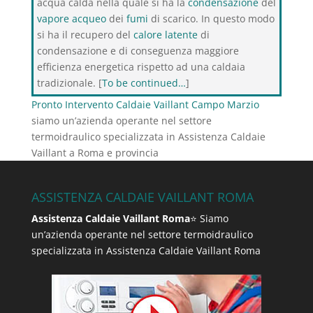
acqua calda nella quale si ha la
condensazione
del
vapore acqueo
dei
fumi
di scarico. In questo modo
si ha il recupero del
calore latente
di
condensazione e di conseguenza maggiore
efficienza energetica rispetto ad una caldaia
tradizionale. [
To be continued…
]
Pronto Intervento Caldaie Vaillant Campo Marzio
siamo un’azienda operante nel settore
termoidraulico specializzata in Assistenza Caldaie
Vaillant a Roma e provincia
ASSISTENZA CALDAIE VAILLANT ROMA
Assistenza Caldaie Vaillant Roma
⭐ Siamo
un’azienda operante nel settore termoidraulico
specializzata in Assistenza Caldaie Vaillant Roma