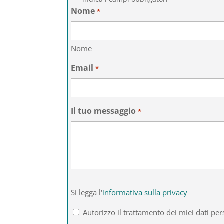
Nome
*
Nome
Email
*
Il tuo messaggio
*
Si
Si legga l'
informativa sulla privacy
legga
l'informativa
Autorizzo il trattamento dei miei dati per
sulla