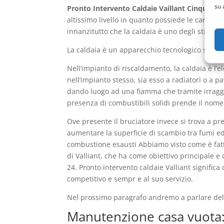
su 
Pronto Intervento Caldaie Vaillant Cinquina
è
altissimo livello in quanto possiede le caratte
innanzitutto che la caldaia è uno degli strumen
La caldaia è un apparecchio tecnologico sofisti
Nell’impianto di riscaldamento, la caldaia è l’
nell’impianto stesso, sia esso a radiatori o a p
dando luogo ad una fiamma che tramite irraggi
presenza di combustibili solidi prende il nome 
Ove presente il bruciatore invece si trova a pr
aumentare la superficie di scambio tra fumi ed 
combustione esausti Abbiamo visto come è fatt
di Valliant, che ha come obiettivo principale e 
24. Pronto intervento caldaie Valliant signific
competitivo e sempr e al suo servizio.
Nel prossimo paragrafo andremo a parlare dell
Manutenzione casa vuota