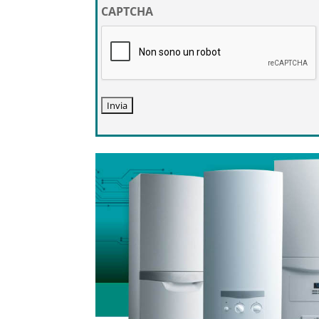
privacy
CAPTCHA
*