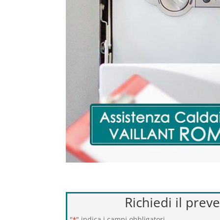
Richiedi il prev
"
" indica i campi obbligatori
*