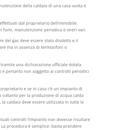
utenzione della caldaia di una casa vuota è
ffettuati dal proprietario dell’immobile.
dei fumi, manutenzione periodica e oneri vari.
re del gas deve essere stato disdetto e il
iare ma in assenza di termosifoni o
 tramite una dichiarazione ufficiale dotata
 e pertanto non soggetto ai controlli periodici
proprietario e se in casa c’è un impianto di
ia soltanto per la produzione di acqua calda
 la caldaia deve essere utilizzata in tutte le
tuali controlli l’impianto non dovesse risultare
vo? La procedura è semplice: basta prendere