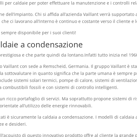
i per caldaie per poter effettuare la manutenzione e i controlli relat
e dell’impianto. Chi si affida all’azienda Vaillant verrà supportato
che ci lavorano all’interno è continuo e costante verso il cliente e 
 sempre disponibile per i suoi clienti!
 caldaie a condensazione
stigiosa e che parte quindi da lontano.Infatti tutto inizia nel 196
o Vaillant con sede a Remscheid, Germania. Il gruppo Vaillant è st
da sottovalutare in quanto significa che la parte umana è sempre p
 include sistemi solari termici, pompe di calore, sistemi di ventilaz
 combustibili fossili e con sistemi di controllo intelligenti.
n ricco portafoglio di servizi. Ma soprattutto propone sistemi di r
rientate all’utilizzo delle energie rinnovabili.
zati è sicuramente la caldaia a condensazione. I modelli di caldaia
ze e desideri.
ell’acquisto di questo innovativo prodotto offre al cliente la grande 