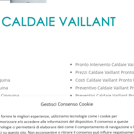
Pronto Intervento Caldaie Vai
Prezzi Caldaie Vaillant Pront
nquina
Costi Caldaie Vaillant Pronto
quina
Preventivo Caldaie Vaillant P
o Cinquina
Preventivi Caldaie Vaillant P
i Cinquina
Costo Caldaie Vaillant Pronto
Gestisci Consenso Cookie
quina
Prezzo Caldaie Vaillant Pront
 fornire le migliori esperienze, utilizziamo tecnologie come i cookie per
orizzare e/o accedere alle informazioni del dispositivo. Il consenso a queste
 Vaillant
nologie ci permetterà di elaborare dati come il comportamento di navigazione o 
ci su questo sito. Non acconsentire o ritirare il consenso può influire negativame