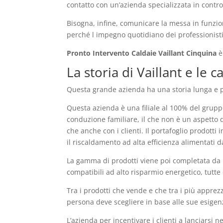
contatto con un’azienda specializzata in controll
Bisogna, infine, comunicare la messa in funzion
perché l impegno quotidiano dei professionisti 
Pronto Intervento Caldaie Vaillant Cinquina
è
La storia di Vaillant e le
Questa grande azienda ha una storia lunga e pre
Questa azienda è una filiale al 100% del grupp
conduzione familiare, il che non è un aspetto 
che anche con i clienti. Il portafoglio prodotti
il riscaldamento ad alta efficienza alimentati da
La gamma di prodotti viene poi completata da u
compatibili ad alto risparmio energetico, tutte o
Tra i prodotti che vende e che tra i più apprez
persona deve scegliere in base alle sue esigen
L’azienda per incentivare i clienti a lanciarsi n