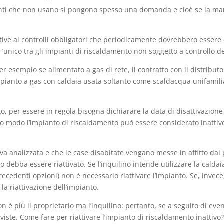
nti che non usano si pongono spesso una domanda e cioè se la man
ive ai controlli obbligatori che periodicamente dovrebbero essere e
 l ’unico tra gli impianti di riscaldamento non soggetto a controllo 
 esempio se alimentato a gas di rete, il contratto con il distributo
 impianto a gas con caldaia usata soltanto come scaldacqua unifamil
to, per essere in regola bisogna dichiarare la data di disattivazione
to modo l’impianto di riscaldamento può essere considerato inattivo
 va analizzata e che le case disabitate vengano messe in affitto dal 
debba essere riattivato. Se l’inquilino intende utilizzare la calda
recedenti opzioni) non è necessario riattivare l’impianto. Se, invece,
la riattivazione dell’impianto.
 è più il proprietario ma l’inquilino: pertanto, se a seguito di even
reviste. Come fare per riattivare l’impianto di riscaldamento inatti