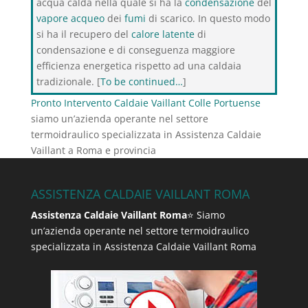
acqua calda nella quale si ha la
condensazione
del
vapore acqueo
dei
fumi
di scarico. In questo modo
si ha il recupero del
calore latente
di
condensazione e di conseguenza maggiore
efficienza energetica rispetto ad una caldaia
tradizionale. [
To be continued…
]
Pronto Intervento Caldaie Vaillant Colle Portuense
siamo un’azienda operante nel settore
termoidraulico specializzata in Assistenza Caldaie
Vaillant a Roma e provincia
ASSISTENZA CALDAIE VAILLANT ROMA
Assistenza Caldaie Vaillant Roma
⭐ Siamo
un’azienda operante nel settore termoidraulico
specializzata in Assistenza Caldaie Vaillant Roma