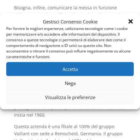
Bisogna, infine, comunicare la messa in funzione
dell’impianto. Chi si affida all’azienda Vaillant verrà
Gestisci Consenso Cookie
supportato anche in questo tipo di situazioni
Per fornire le migliori esperienze, utilizziamo tecnologie come i cookie
appunto perché l impegno quotidiano dei
per memorizzare e/o accedere alle informazioni del dispositivo. Il
professionisti che ci lavorano all’interno è continuo e
consenso a queste tecnologie ci permetterà di elaborare dati come il
costante verso il cliente e le sue esigenze e gli
comportamento di navigazione o ID unici su questo sito. Non
eventuali problemi.
acconsentire o ritirare il consenso può influire negativamente su alcune
caratteristiche e funzioni.
Pronto Intervento Caldaie Vaillant Colle Portuense
Accetta
è sempre disponibile per i suoi clienti!
La storia di Vaillant e le
Nega
caldaie a condensazione
Visualizza le preferenze
Questa grande azienda ha una storia lunga e
prestigiosa e che parte quindi da lontano.Infatti tutto
inizia nel 1960.
Questa azienda è una filiale al 100% del gruppo
Vaillant con sede a Remscheid, Germania. Il gruppo