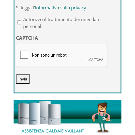
Si
Si legga l'
informativa sulla privacy
legga
l'informativa
Autorizzo il trattamento dei miei dati
sulla
personali
privacy
CAPTCHA
*