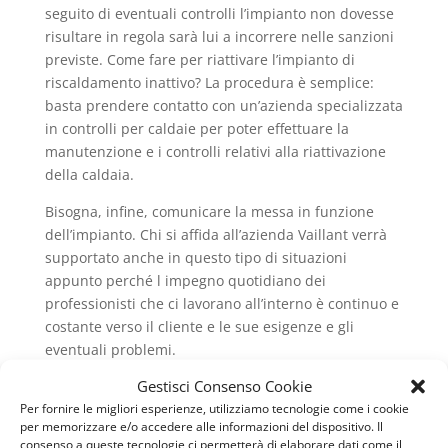
seguito di eventuali controlli l’impianto non dovesse
risultare in regola sarà lui a incorrere nelle sanzioni
previste. Come fare per riattivare l’impianto di
riscaldamento inattivo? La procedura è semplice:
basta prendere contatto con un’azienda specializzata
in controlli per caldaie per poter effettuare la
manutenzione e i controlli relativi alla riattivazione
della caldaia.
Bisogna, infine, comunicare la messa in funzione
dell’impianto. Chi si affida all’azienda Vaillant verrà
supportato anche in questo tipo di situazioni
appunto perché l impegno quotidiano dei
professionisti che ci lavorano all’interno è continuo e
costante verso il cliente e le sue esigenze e gli
eventuali problemi.
Gestisci Consenso Cookie
Pronto Intervento Caldaie Vaillant Marconi
è
Per fornire le migliori esperienze, utilizziamo tecnologie come i cookie
sempre disponibile per i suoi clienti!
per memorizzare e/o accedere alle informazioni del dispositivo. Il
consenso a queste tecnologie ci permetterà di elaborare dati come il