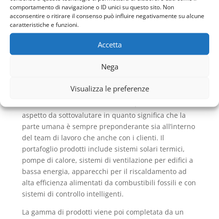
La storia di Vaillant e le
comportamento di navigazione o ID unici su questo sito. Non
caldaie a condensazione
acconsentire o ritirare il consenso può influire negativamente su alcune
caratteristiche e funzioni.
Questa grande azienda ha una storia lunga e
prestigiosa e che parte quindi da lontano.Infatti tutto
Accetta
inizia nel 1960.
Nega
Questa azienda è una filiale al 100% del gruppo
Vaillant con sede a Remscheid, Germania. Il gruppo
Visualizza le preferenze
Vaillant è stato fondato nel 1874 ed è ancora
totalmente a conduzione familiare, il che non è un
aspetto da sottovalutare in quanto significa che la
parte umana è sempre preponderante sia all’interno
del team di lavoro che anche con i clienti. Il
portafoglio prodotti include sistemi solari termici,
pompe di calore, sistemi di ventilazione per edifici a
bassa energia, apparecchi per il riscaldamento ad
alta efficienza alimentati da combustibili fossili e con
sistemi di controllo intelligenti.
La gamma di prodotti viene poi completata da un