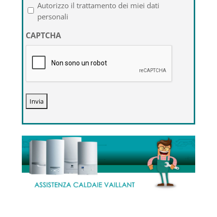
l'informativa
Autorizzo il trattamento dei miei dati
sulla
personali
privacy
CAPTCHA
*