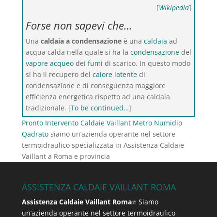
[
Wikipedia
]
Forse non sapevi che…
Una
caldaia a condensazione
è una
caldaia
ad
acqua calda nella quale si ha la
condensazione
del
vapore acqueo
dei
fumi
di scarico. In questo modo
si ha il recupero del
calore latente
di
condensazione e di conseguenza maggiore
efficienza energetica rispetto ad una caldaia
tradizionale. [
To be continued…
]
Pronto Intervento Caldaie Vaillant Metro Numidio
Qadrato
siamo un’azienda operante nel settore
termoidraulico specializzata in Assistenza Caldaie
Vaillant a Roma e provincia
ASSISTENZA CALDAIE VAILLANT ROMA
Assistenza Caldaie Vaillant Roma
⭐ Siamo
un’azienda operante nel settore termoidraulico