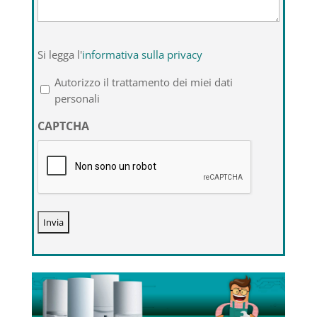
Si
Si legga l'
informativa sulla privacy
legga
l'informativa
Autorizzo il trattamento dei miei dati
sulla
personali
privacy
CAPTCHA
*