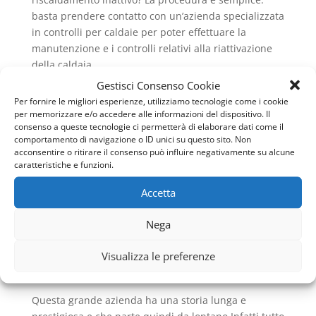
basta prendere contatto con un’azienda specializzata
in controlli per caldaie per poter effettuare la
manutenzione e i controlli relativi alla riattivazione
della caldaia.
Gestisci Consenso Cookie
Bisogna, infine, comunicare la messa in funzione
Per fornire le migliori esperienze, utilizziamo tecnologie come i cookie
dell’impianto. Chi si affida all’azienda Vaillant verrà
per memorizzare e/o accedere alle informazioni del dispositivo. Il
supportato anche in questo tipo di situazioni
consenso a queste tecnologie ci permetterà di elaborare dati come il
comportamento di navigazione o ID unici su questo sito. Non
appunto perché l impegno quotidiano dei
acconsentire o ritirare il consenso può influire negativamente su alcune
professionisti che ci lavorano all’interno è continuo e
caratteristiche e funzioni.
costante verso il cliente e le sue esigenze e gli
eventuali problemi.
Accetta
Pronto Intervento Caldaie Vaillant Metro Numidio
Nega
Qadrato
è sempre disponibile per i suoi clienti!
La storia di Vaillant e le
Visualizza le preferenze
caldaie a condensazione
Questa grande azienda ha una storia lunga e