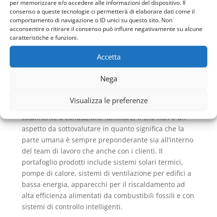
per memorizzare e/o accedere alle informazioni del dispositivo. Il
La storia di Vaillant e le
consenso a queste tecnologie ci permetterà di elaborare dati come il
comportamento di navigazione o ID unici su questo sito. Non
caldaie a condensazione
acconsentire o ritirare il consenso può influire negativamente su alcune
caratteristiche e funzioni.
Questa grande azienda ha una storia lunga e
prestigiosa e che parte quindi da lontano.Infatti tutto
Accetta
inizia nel 1960.
Nega
Questa azienda è una filiale al 100% del gruppo
Vaillant con sede a Remscheid, Germania. Il gruppo
Visualizza le preferenze
Vaillant è stato fondato nel 1874 ed è ancora
totalmente a conduzione familiare, il che non è un
aspetto da sottovalutare in quanto significa che la
parte umana è sempre preponderante sia all’interno
del team di lavoro che anche con i clienti. Il
portafoglio prodotti include sistemi solari termici,
pompe di calore, sistemi di ventilazione per edifici a
bassa energia, apparecchi per il riscaldamento ad
alta efficienza alimentati da combustibili fossili e con
sistemi di controllo intelligenti.