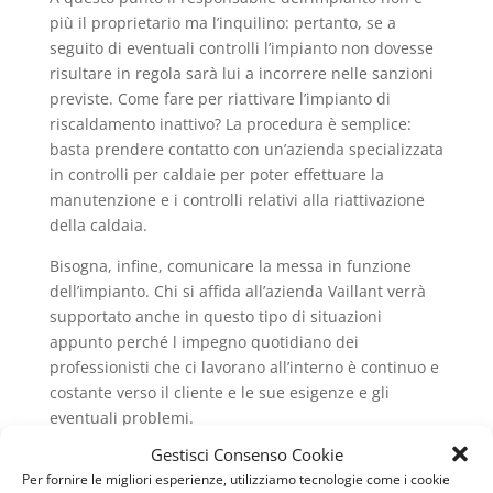
più il proprietario ma l’inquilino: pertanto, se a
seguito di eventuali controlli l’impianto non dovesse
risultare in regola sarà lui a incorrere nelle sanzioni
previste. Come fare per riattivare l’impianto di
riscaldamento inattivo? La procedura è semplice:
basta prendere contatto con un’azienda specializzata
in controlli per caldaie per poter effettuare la
manutenzione e i controlli relativi alla riattivazione
della caldaia.
Bisogna, infine, comunicare la messa in funzione
dell’impianto. Chi si affida all’azienda Vaillant verrà
supportato anche in questo tipo di situazioni
appunto perché l impegno quotidiano dei
professionisti che ci lavorano all’interno è continuo e
costante verso il cliente e le sue esigenze e gli
eventuali problemi.
Gestisci Consenso Cookie
Pronto Intervento Caldaie Vaillant Ottaviano
è
Per fornire le migliori esperienze, utilizziamo tecnologie come i cookie
sempre disponibile per i suoi clienti!