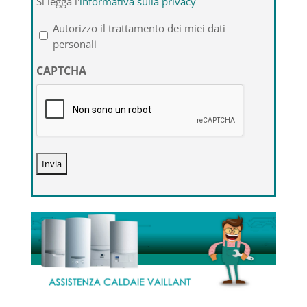
Si legga l'
informativa sulla privacy
legga
l'informativa
Autorizzo il trattamento dei miei dati
sulla
personali
privacy
CAPTCHA
*