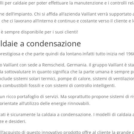
i per caldaie per poter effettuare la manutenzione e i controlli relat
e dell’impianto. Chi si affida all’azienda Vaillant verrà supportato
che ci lavorano all’interno è continuo e costante verso il cliente e 
è sempre disponibile per i suoi clienti!
 caldaie a condensazione
stigiosa e che parte quindi da lontano.Infatti tutto inizia nel 196
o Vaillant con sede a Remscheid, Germania. Il gruppo Vaillant è st
da sottovalutare in quanto significa che la parte umana è sempre p
 include sistemi solari termici, pompe di calore, sistemi di ventilaz
 combustibili fossili e con sistemi di controllo intelligenti.
n ricco portafoglio di servizi. Ma soprattutto propone sistemi di r
rientate all’utilizzo delle energie rinnovabili.
zati è sicuramente la caldaia a condensazione. I modelli di caldaia
ze e desideri.
ell’acquisto di questo innovativo prodotto offre al cliente la grande 