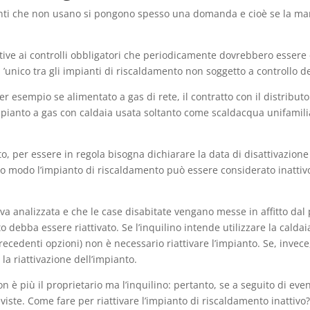
nti che non usano si pongono spesso una domanda e cioè se la man
ive ai controlli obbligatori che periodicamente dovrebbero essere e
 l ’unico tra gli impianti di riscaldamento non soggetto a controllo 
 esempio se alimentato a gas di rete, il contratto con il distributo
 impianto a gas con caldaia usata soltanto come scaldacqua unifamil
to, per essere in regola bisogna dichiarare la data di disattivazione
to modo l’impianto di riscaldamento può essere considerato inattivo
 va analizzata e che le case disabitate vengano messe in affitto dal 
debba essere riattivato. Se l’inquilino intende utilizzare la calda
recedenti opzioni) non è necessario riattivare l’impianto. Se, invece,
la riattivazione dell’impianto.
 è più il proprietario ma l’inquilino: pertanto, se a seguito di even
reviste. Come fare per riattivare l’impianto di riscaldamento inatti