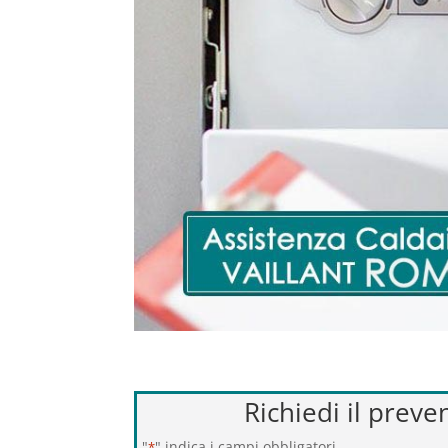
Richiedi il preve
"
" indica i campi obbligatori
*