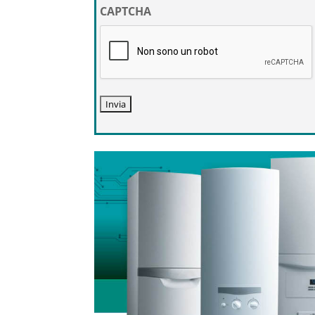
privacy
CAPTCHA
*