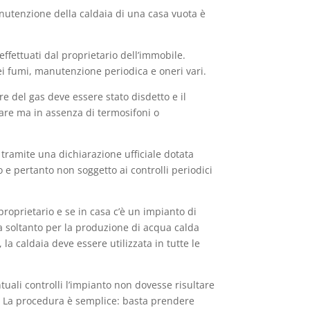
utenzione della caldaia di una casa vuota è
ffettuati dal proprietario dell’immobile.
dei fumi, manutenzione periodica e oneri vari.
re del gas deve essere stato disdetto e il
iare ma in assenza di termosifoni o
 tramite una dichiarazione ufficiale dotata
 e pertanto non soggetto ai controlli periodici
proprietario e se in casa c’è un impianto di
ia soltanto per la produzione di acqua calda
 la caldaia deve essere utilizzata in tutte le
tuali controlli l’impianto non dovesse risultare
vo? La procedura è semplice: basta prendere