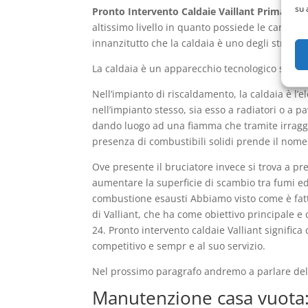
su 
Pronto Intervento Caldaie Vaillant Primavalle
altissimo livello in quanto possiede le caratte
innanzitutto che la caldaia è uno degli strumen
La caldaia è un apparecchio tecnologico sofisti
Nell’impianto di riscaldamento, la caldaia è l’
nell’impianto stesso, sia esso a radiatori o a p
dando luogo ad una fiamma che tramite irraggi
presenza di combustibili solidi prende il nome 
Ove presente il bruciatore invece si trova a pr
aumentare la superficie di scambio tra fumi ed 
combustione esausti Abbiamo visto come è fatt
di Valliant, che ha come obiettivo principale e 
24. Pronto intervento caldaie Valliant signific
competitivo e sempr e al suo servizio.
Nel prossimo paragrafo andremo a parlare dell
Manutenzione casa vuota