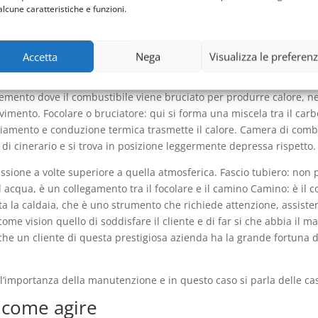
alcune caratteristiche e funzioni.
è una frase digitata su Google dai clienti di questa marca che poss
ristiche che dovrebbe avere un pronto intervento funzionale:la profes
ti presenti all’interno di una casa più importanti.
Accetta
Nega
Visualizza le preferen
cato e complesso. I componenti principali sono il bruciatore, lo sca
elemento dove il combustibile viene bruciato per produrre calore, ne
avimento. Focolare o bruciatore: qui si forma una miscela tra il carb
amento e conduzione termica trasmette il calore. Camera di combust
di cinerario e si trova in posizione leggermente depressa rispetto.
essione a volte superiore a quella atmosferica. Fascio tubiero: non
acqua, è un collegamento tra il focolare e il camino Camino: è il c
a la caldaia, che è uno strumento che richiede attenzione, assiste
come vision quello di soddisfare il cliente e di far si che abbia il 
a che un cliente di questa prestigiosa azienda ha la grande fortuna 
’importanza della manutenzione e in questo caso si parla delle ca
:come agire