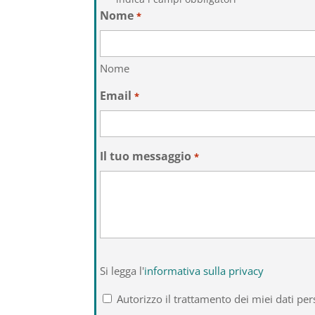
Nome
*
Nome
Email
*
Il tuo messaggio
*
Si
Si legga l'
informativa sulla privacy
legga
l'informativa
Autorizzo il trattamento dei miei dati per
sulla