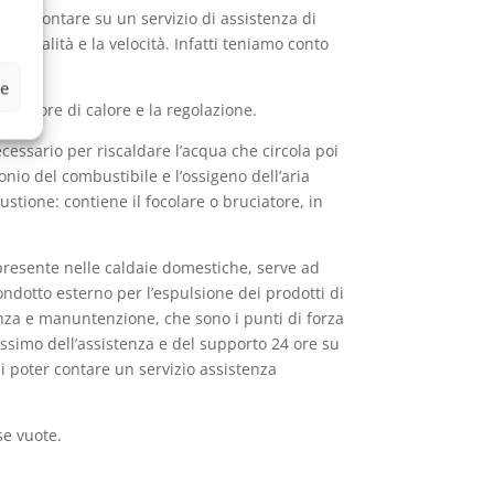
ono contare su un servizio di assistenza di
sionalità e la velocità. Infatti teniamo conto
ze
mbiatore di calore e la regolazione.
cessario per riscaldare l’acqua che circola poi
onio del combustibile e l’ossigeno dell’aria
ione: contiene il focolare o bruciatore, in
 presente nelle caldaie domestiche, serve ad
ondotto esterno per l’espulsione dei prodotti di
nza e manuntenzione, che sono i punti di forza
massimo dell’assistenza e del supporto 24 ore su
di poter contare un servizio assistenza
se vuote.