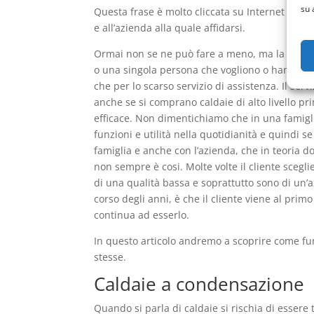
su 
Questa frase è molto cliccata su Internet da ch
e all’azienda alla quale affidarsi.
Ormai non se ne può fare a meno, ma la caldai
o una singola persona che vogliono o hanno nec
che per lo scarso servizio di assistenza. Il ser
anche se si comprano caldaie di alto livello p
efficace. Non dimentichiamo che in una famigl
funzioni e utilità nella quotidianità e quindi 
famiglia e anche con l’azienda, che in teoria d
non sempre è cosi. Molte volte il cliente scegl
di una qualità bassa e soprattutto sono di un’az
corso degli anni, è che il cliente viene al pr
continua ad esserlo.
In questo articolo andremo a scoprire come fu
stesse.
Caldaie a condensazione
Quando si parla di caldaie si rischia di essere 