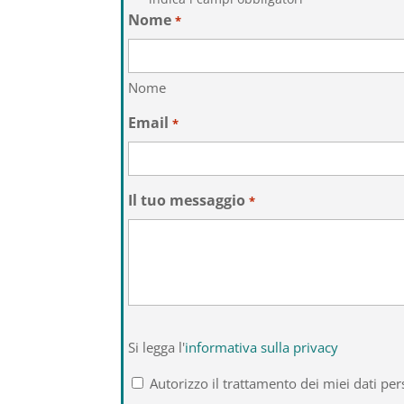
Nome
*
Nome
Email
*
Il tuo messaggio
*
Si
Si legga l'
informativa sulla privacy
legga
l'informativa
Autorizzo il trattamento dei miei dati per
sulla