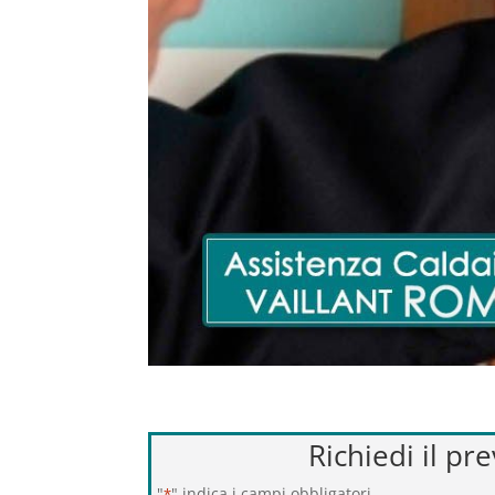
Richiedi il pr
"
" indica i campi obbligatori
*