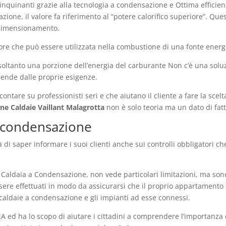
 inquinanti grazie alla tecnologia a condensazione e Ottima efficien
zione, il valore fa riferimento al “potere calorifico superiore”. Ques
l dimensionamento.
 calore che può essere utilizzata nella combustione di una fonte ene
e soltanto una porzione dell’energia del carburante Non c’è una solu
pende dalle proprie esigenze.
à contare su professionisti seri e che aiutano il cliente a fare la sce
ne Caldaie Vaillant Malagrotta
non è solo teoria ma un dato di fatt
 a condensazione
à di saper informare i suoi clienti anche sui controlli obbligatori
aldaia a Condensazione, non vede particolari limitazioni, ma sono p
essere effettuati in modo da assicurarsi che il proprio appartamento s
caldaie a condensazione e gli impianti ad esse connessi.
NEA ed ha lo scopo di aiutare i cittadini a comprendere l’importan