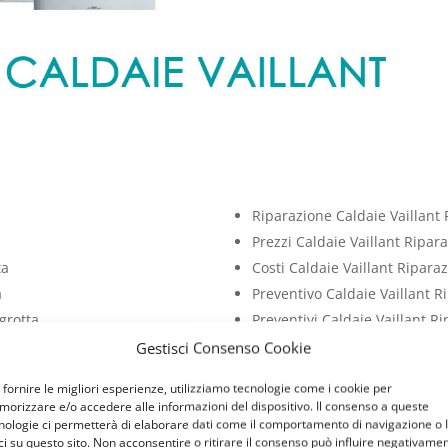
Riparazione Caldaie Vaillant
Prezzi Caldaie Vaillant Ripar
ta
Costi Caldaie Vaillant Ripara
a
Preventivo Caldaie Vaillant 
grotta
Preventivi Caldaie Vaillant R
grotta
Costo Caldaie Vaillant Ripar
Gestisci Consenso Cookie
a
Prezzo Caldaie Vaillant Ripa
 fornire le migliori esperienze, utilizziamo tecnologie come i cookie per
orizzare e/o accedere alle informazioni del dispositivo. Il consenso a queste
nt
nologie ci permetterà di elaborare dati come il comportamento di navigazione o 
ci su questo sito. Non acconsentire o ritirare il consenso può influire negativame