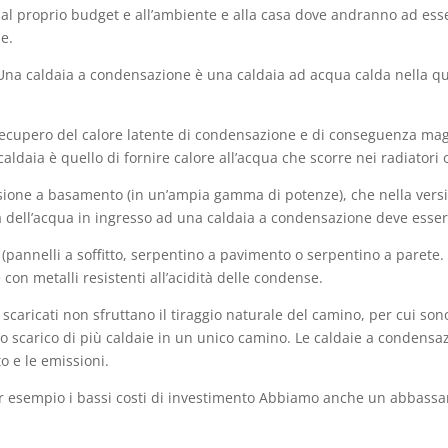
e, al proprio budget e all’ambiente e alla casa dove andranno ad ess
e.
 Una caldaia a condensazione è una caldaia ad acqua calda nella qu
recupero del calore latente di condensazione e di conseguenza mag
aldaia è quello di fornire calore all’acqua che scorre nei radiatori o
rsione a basamento (in un’ampia gamma di potenze), che nella versi
dell’acqua in ingresso ad una caldaia a condensazione deve essere
 (pannelli a soffitto, serpentino a pavimento o serpentino a parete.
con metalli resistenti all’acidità delle condense.
 scaricati non sfruttano il tiraggio naturale del camino, per cui son
lo scarico di più caldaie in un unico camino. Le caldaie a condens
o e le emissioni.
per esempio i bassi costi di investimento Abbiamo anche un abbass