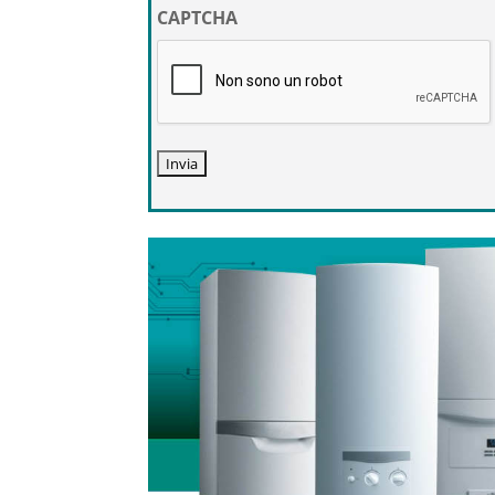
privacy
CAPTCHA
*