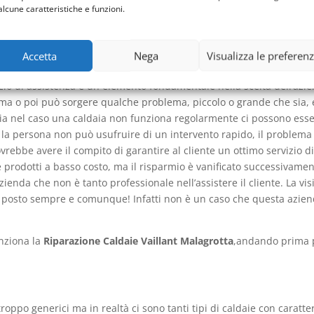
alcune caratteristiche e funzioni.
i ha intenzione di fare questo importante acquisto per la sua casa 
a è una di quelle apparecchiature necessarie. Questi dubbi sono p
Accetta
Nega
Visualizza le preferen
essità di fare questo acquisto hanno paura di scegliere un’azienda 
vizio di assistenza è un elemento fondamentale nella scelta dell’azie
rima o poi può sorgere qualche problema, piccolo o grande che sia,
ia nel caso una caldaia non funziona regolarmente ci possono esse
se la persona non può usufruire di un intervento rapido, il problem
ovrebbe avere il compito di garantire al cliente un ottimo servizio
ie prodotti a basso costo, ma il risparmio è vanificato successivam
ienda che non è tanto professionale nell’assistere il cliente. La vi
imo posto sempre e comunque! Infatti non è un caso che questa azien
nziona la
Riparazione Caldaie Vaillant Malagrotta
,andando prima p
troppo generici ma in realtà ci sono tanti tipi di caldaie con caratte