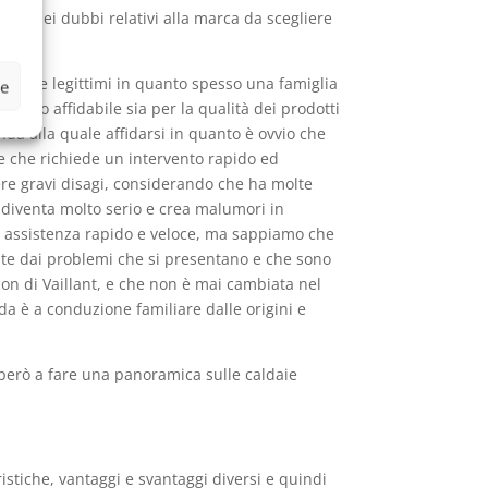
e ha dei dubbi relativi alla marca da scegliere
iù che legittimi in quanto spesso una famiglia
ze
poco affidabile sia per la qualità dei prodotti
nda alla quale affidarsi in quanto è ovvio che
 e che richiede un intervento rapido ed
re gravi disagi, considerando che ha molte
a diventa molto serio e crea malumori in
 di assistenza rapido e veloce, ma sappiamo che
ente dai problemi che si presentano e che sono
sion di Vaillant, e che non è mai cambiata nel
da è a conduzione familiare dalle origini e
erò a fare una panoramica sulle caldaie
ristiche, vantaggi e svantaggi diversi e quindi