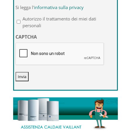
Si
Si legga l'
informativa sulla privacy
legga
l'informativa
Autorizzo il trattamento dei miei dati
sulla
personali
privacy
CAPTCHA
*