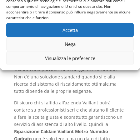
consenso a queste tecnologie ci permetterà di elaborare dati come il
condensazione, il valore fa riferimento al “potere
comportamento di navigazione o ID unici su questo sito. Non
calorifico superiore”. Questo deve essere distinto dal
acconsentire o ritirare il consenso può influire negativamente su alcune
caratteristiche e funzioni.
“potere calorifico inferiore” con il quale l’industria
determina il dimensionamento.
Accetta
Il potere calorifico inferiore è la quantità di calore
che può essere utilizzata nella combustione di una
Nega
fonte energetica senza provocare la condensazione.
Visualizza le preferenze
Il potere calorifico inferiore pertanto contiene
soltanto una porzione dell’energia del carburante
Non c’è una soluzione standard quando si è alla
ricerca del sistema di riscaldamento ottimale,ma
tutto dipende dalle proprie esigenze.
Di sicuro chi si affida all’azienda Vaillant potrà
contare su professionisti seri e che aiutano il cliente
a fare la scelta giusta e soprattutto garantiscono un
servizio di assistenza di alto livello. Quindi la
Riparazione Caldaie Vaillant Metro Numidio
Qadrato
non è solo teoria ma un dato di fatto.