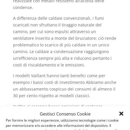
realizzate con metalli resistenti all’acidità delle
condense.
A differenza delle caldaie convenzionali, i fumi
scaricati non sfruttano il tiraggio naturale del
camino, per cui sono espulsi attraverso un
ventilatore inserito a monte del bruciatore; ciò rende
problematico lo scarico di più caldaie in un unico
camino. Le caldaie a condensazione raggiungono
un’efficienza sempre più alta e riducono pertanto i
costi di riscaldamento e le emissioni.
I modelli Vaillant hanno tanti benefici come per
esempio i bassi costi di investimento Abbiamo anche
un abbassamento cospicuo dei consumi di almeno il
30 per cento rispetto ai modelli classici.
Inoltre ci saranno basse emissioni di sostanze
inquinanti grazie alla tecnologia a condensazione e
Gestisci Consenso Cookie
Ottima efficienza energetica, fino al 98% Quando si
Per fornire le migliori esperienze, utilizziamo tecnologie come i cookie
per memorizzare e/o accedere alle informazioni del dispositivo. Il
parla di alta efficienza del 98% delle caldaie a