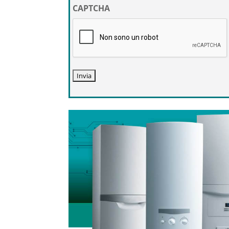
privacy
CAPTCHA
*