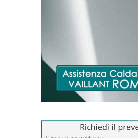
Richiedi il pre
"
" indica i campi obbligatori
*