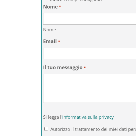
Nome
*
Nome
Email
*
Il tuo messaggio
*
Si
Si legga l'
informativa sulla privacy
legga
l'informativa
Autorizzo il trattamento dei miei dati per
sulla