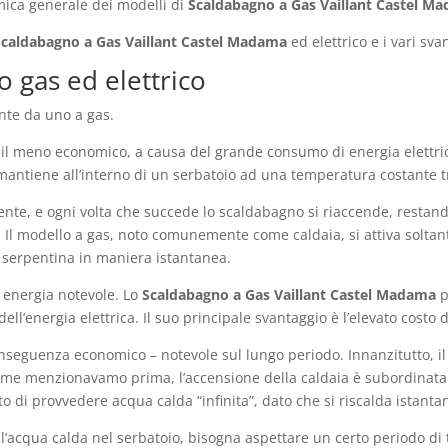
mica generale dei modelli di
Scaldabagno a Gas Vaillant Castel M
Scaldabagno a Gas Vaillant Castel Madama
ed elettrico e i vari sva
o gas ed elettrico
nte da uno a gas.
he il meno economico, a causa del grande consumo di energia elettri
 mantiene all’interno di un serbatoio ad una temperatura costante t
ente, e ogni volta che succede lo scaldabagno si riaccende, restand
Il modello a gas, noto comunemente come caldaia, si attiva soltant
a serpentina in maniera istantanea.
 energia notevole. Lo
Scaldabagno a Gas Vaillant Castel Madama
p
 dell’energia elettrica. Il suo principale svantaggio è l’elevato costo
seguenza economico – notevole sul lungo periodo. Innanzitutto, il 
 come menzionavamo prima, l’accensione della caldaia è subordinata
tto di provvedere acqua calda “infinita”, dato che si riscalda istan
e l’acqua calda nel serbatoio, bisogna aspettare un certo periodo d