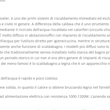
idi.
iler, è uno dei primi sistemi di riscaldamento immediato ed esclus
co e civile in genere. A differenza della caldaia che è uno strument
mediante il ricircolo dell’acqua riscaldata nei caloriferi (circuito c
 molto diffuso in abitazioni/uffici con impianto di riscaldamento a
ll’acqua per l’utilizzo diretto per igiene/cucina, mentre in struttu
avente anche funzione di scaldabagno. I modelli più diffusi sono lo
atto che tradizionalmente veniva installato nella stanza del bagno p
 un periodo storico in cui non vi era altro genere di impianti di ri
no dei meno famosi è lo scaldabagno a legna che è un apparecchio na
 dell’acqua è rapido e poco costoso.
e solida, in quanto il calore si ottiene bruciando legna nel fornello
ad alimentazione elettrica con resistenza 1000-1200W. L’azienda vai