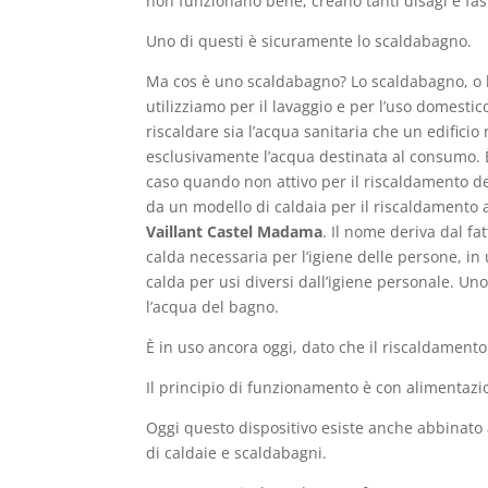
non funzionano bene, creano tanti disagi e fast
Uno di questi è sicuramente lo scaldabagno.
Ma cos è uno scaldabagno? Lo scaldabagno, o bo
utilizziamo per il lavaggio e per l’uso domesti
riscaldare sia l’acqua sanitaria che un edificio 
esclusivamente l’acqua destinata al consumo. È
caso quando non attivo per il riscaldamento de
da un modello di caldaia per il riscaldamento 
Vaillant Castel Madama
. Il nome deriva dal f
calda necessaria per l’igiene delle persone, in
calda per usi diversi dall’igiene personale. U
l’acqua del bagno.
È in uso ancora oggi, dato che il riscaldamento
Il principio di funzionamento è con alimentazion
Oggi questo dispositivo esiste anche abbinato 
di caldaie e scaldabagni.