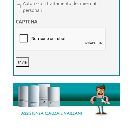
l'informativa
Autorizzo il trattamento dei miei dati
sulla
personali
privacy
CAPTCHA
*