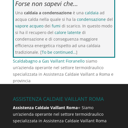
Forse non sapevi che…
Una
caldaia a condensazione
è una
caldaia
ad
acqua calda nella quale si ha la
condensazione
del
vapore acqueo
dei
fumi
di scarico. In questo modo
si ha il recupero del
calore latente
di
condensazione e di conseguenza maggiore
efficienza energetica rispetto ad una caldaia
tradizionale. [
To be continued…
]
Scaldabagno a Gas Vaillant Fioranello
siamo
un’azienda operante nel settore termoidraulico
specializzata in Assistenza Caldaie Vaillant a Roma e
provincia
ASSISTENZA CALDAIE VAILLANT ROMA
Assistenza Caldaie Vaillant Roma
⭐ Siamo
un’azienda operante nel settore termoidraulico
specializzata in Assistenza Caldaie Vaillant Roma