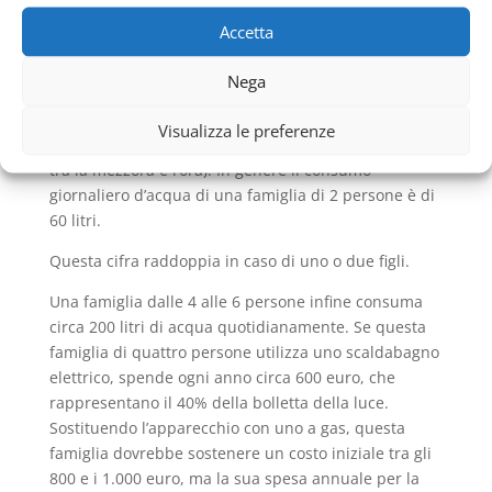
ulteriore vantaggio è il fatto di provvedere acqua
calda “infinita”, dato che si riscalda istantaneamente.
Accetta
Invece, con il modello elettrico, quando finisce
Nega
l’acqua calda nel serbatoio, bisogna aspettare un
certo periodo di tempo (che varia secondo le
Visualizza le preferenze
dimensioni dell’apparecchio, ma di solito è compreso
tra la mezzora e l’ora). In genere il consumo
giornaliero d’acqua di una famiglia di 2 persone è di
60 litri.
Questa cifra raddoppia in caso di uno o due figli.
Una famiglia dalle 4 alle 6 persone infine consuma
circa 200 litri di acqua quotidianamente. Se questa
famiglia di quattro persone utilizza uno scaldabagno
elettrico, spende ogni anno circa 600 euro, che
rappresentano il 40% della bolletta della luce.
Sostituendo l’apparecchio con uno a gas, questa
famiglia dovrebbe sostenere un costo iniziale tra gli
800 e i 1.000 euro, ma la sua spesa annuale per la