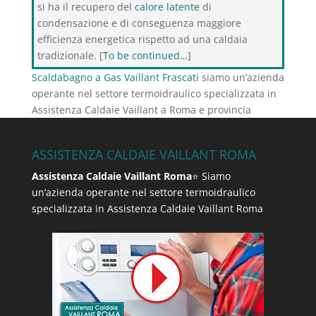
si ha il recupero del
calore latente
di
condensazione e di conseguenza maggiore
efficienza energetica rispetto ad una caldaia
tradizionale. [
To be continued…
]
Scaldabagno a Gas Vaillant Frascati
siamo un’azienda
operante nel settore termoidraulico specializzata in
Assistenza Caldaie Vaillant a Roma e provincia
ASSISTENZA CALDAIE VAILLANT ROMA
Assistenza Caldaie Vaillant Roma
⭐ Siamo
un’azienda operante nel settore termoidraulico
specializzata in Assistenza Caldaie Vaillant Roma