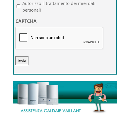
l'informativa
Autorizzo il trattamento dei miei dati
sulla
personali
privacy
CAPTCHA
*