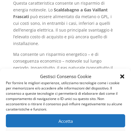
Questa caratteristica consente un risparmio di
energia notevole. Lo
Scaldabagno a Gas Vaillant
Frascati
può essere alimentato da metano o GPL, i
cui costi sono, in entrambi i casi, inferiori a quelli
dell’energia elettrica. Il suo principale svantaggio è
l’elevato costo di acquisto e più ancora quello di
installazione.
Ma consente un risparmio energetico – e di
conseguenza economico – notevole sul lungo
periodo. Innanzitutto, il gas naturale (soprattutto il
metano) è molto più economico dell’energia elettrica;
Gestisci Consenso Cookie
inoltre, come menzionavamo prima, l’accensione
Per fornire le migliori esperienze, utilizziamo tecnologie come i cookie
della caldaia è subordinata esclusivamente
per memorizzare e/o accedere alle informazioni del dispositivo. Il
consenso a queste tecnologie ci permetterà di elaborare dati come il
all’apertura del rubinetto dell’acqua calda. Un
comportamento di navigazione o ID unici su questo sito. Non
ulteriore vantaggio è il fatto di provvedere acqua
acconsentire o ritirare il consenso può influire negativamente su alcune
calda “infinita”, dato che si riscalda istantaneamente.
caratteristiche e funzioni.
Invece, con il modello elettrico, quando finisce
Accetta
l’acqua calda nel serbatoio, bisogna aspettare un