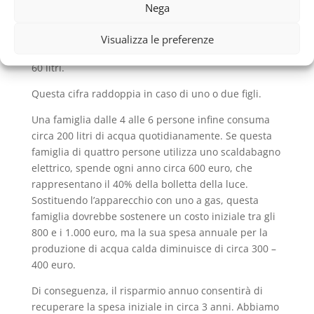
certo periodo di tempo (che varia secondo le
Nega
dimensioni dell’apparecchio, ma di solito è compreso
tra la mezzora e l’ora). In genere il consumo
Visualizza le preferenze
giornaliero d’acqua di una famiglia di 2 persone è di
60 litri.
Questa cifra raddoppia in caso di uno o due figli.
Una famiglia dalle 4 alle 6 persone infine consuma
circa 200 litri di acqua quotidianamente. Se questa
famiglia di quattro persone utilizza uno scaldabagno
elettrico, spende ogni anno circa 600 euro, che
rappresentano il 40% della bolletta della luce.
Sostituendo l’apparecchio con uno a gas, questa
famiglia dovrebbe sostenere un costo iniziale tra gli
800 e i 1.000 euro, ma la sua spesa annuale per la
produzione di acqua calda diminuisce di circa 300 –
400 euro.
Di conseguenza, il risparmio annuo consentirà di
recuperare la spesa iniziale in circa 3 anni. Abbiamo