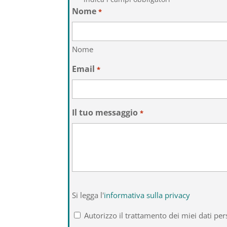
Nome
*
Nome
Email
*
Il tuo messaggio
*
Si
Si legga l'
informativa sulla privacy
legga
l'informativa
Autorizzo il trattamento dei miei dati per
sulla