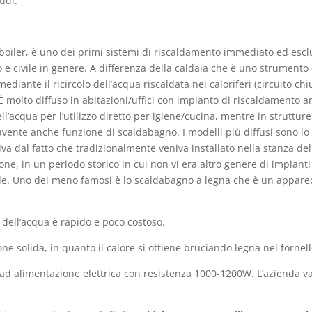
idi.
iler, è uno dei primi sistemi di riscaldamento immediato ed esclus
co e civile in genere. A differenza della caldaia che è uno strument
mediante il ricircolo dell’acqua riscaldata nei caloriferi (circuito c
 molto diffuso in abitazioni/uffici con impianto di riscaldamento a
ll’acqua per l’utilizzo diretto per igiene/cucina, mentre in struttu
avente anche funzione di scaldabagno. I modelli più diffusi sono lo
iva dal fatto che tradizionalmente veniva installato nella stanza d
sone, in un periodo storico in cui non vi era altro genere di impian
ale. Uno dei meno famosi è lo scaldabagno a legna che è un apparec
 dell’acqua è rapido e poco costoso.
e solida, in quanto il calore si ottiene bruciando legna nel fornello
ad alimentazione elettrica con resistenza 1000-1200W. L’azienda vai