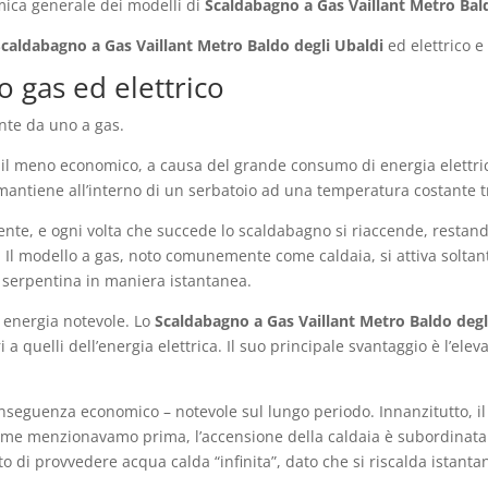
mica generale dei modelli di
Scaldabagno a Gas Vaillant Metro Bal
Scaldabagno a Gas Vaillant Metro Baldo degli Ubaldi
ed elettrico e
o gas ed elettrico
nte da uno a gas.
he il meno economico, a causa del grande consumo di energia elettri
 mantiene all’interno di un serbatoio ad una temperatura costante t
ente, e ogni volta che succede lo scaldabagno si riaccende, restand
Il modello a gas, noto comunemente come caldaia, si attiva soltant
a serpentina in maniera istantanea.
 energia notevole. Lo
Scaldabagno a Gas Vaillant Metro Baldo degl
ri a quelli dell’energia elettrica. Il suo principale svantaggio è l’el
seguenza economico – notevole sul lungo periodo. Innanzitutto, il 
 come menzionavamo prima, l’accensione della caldaia è subordinata
tto di provvedere acqua calda “infinita”, dato che si riscalda istan