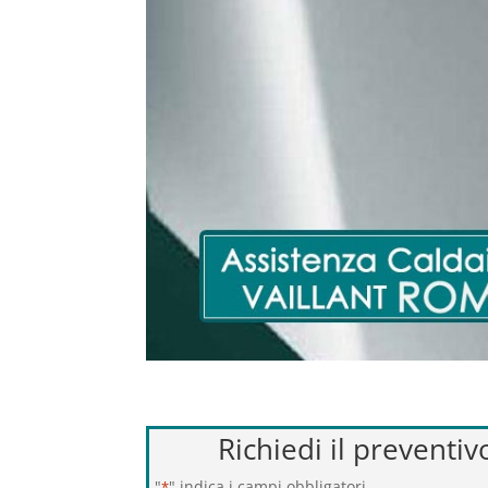
Richiedi il preventi
"
" indica i campi obbligatori
*