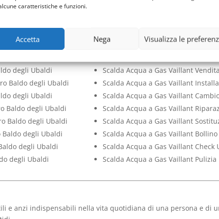
alcune caratteristiche e funzioni.
Baldo degli Ubaldi
Check Up Scalda Acqua a Gas Vailla
do degli Ubaldi
Pulizia Scalda Acqua a Gas Vaillant
 Baldo degli Ubaldi
Scalda Acqua a Gas Vaillant Assist
Accetta
Nega
Visualizza le preferen
tro Baldo degli Ubaldi
Scalda Acqua a Gas Vaillant Manut
o Metro Baldo degli Ubaldi
Scalda Acqua a Gas Vaillant Pronto
ldo degli Ubaldi
Scalda Acqua a Gas Vaillant Vendit
ro Baldo degli Ubaldi
Scalda Acqua a Gas Vaillant Install
ldo degli Ubaldi
Scalda Acqua a Gas Vaillant Cambio
o Baldo degli Ubaldi
Scalda Acqua a Gas Vaillant Ripara
ro Baldo degli Ubaldi
Scalda Acqua a Gas Vaillant Sostit
 Baldo degli Ubaldi
Scalda Acqua a Gas Vaillant Bollino
Baldo degli Ubaldi
Scalda Acqua a Gas Vaillant Check 
do degli Ubaldi
Scalda Acqua a Gas Vaillant Pulizia
ili e anzi indispensabili nella vita quotidiana di una persona e di 