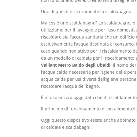
non funzionano bene, creano tanti disagi e fast
Uno di questi è sicuramente lo scaldabagno.
Ma cos è uno scaldabagno? Lo scaldabagno, o bo
utilizziamo per il lavaggio e per l’uso domesti
riscaldare sia l’acqua sanitaria che un edificio 
esclusivamente l’acqua destinata al consumo. È
caso quando non attivo per il riscaldamento de
da un modello di caldaia per il riscaldamento 
Vaillant Metro Baldo degli Ubaldi
. Il nome der
l’acqua calda necessaria per l’igiene delle per
acqua calda per usi diversi dall’igiene person
riscaldare l’acqua del bagno.
È in uso ancora oggi, dato che il riscaldamento
Il principio di funzionamento è con alimentazion
Oggi questo dispositivo esiste anche abbinato 
di caldaie e scaldabagni.