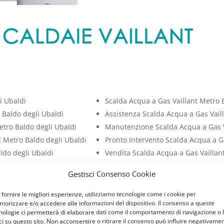
i Ubaldi
Scalda Acqua a Gas Vaillant Metro 
 Baldo degli Ubaldi
Assistenza Scalda Acqua a Gas Vail
tro Baldo degli Ubaldi
Manutenzione Scalda Acqua a Gas V
t Metro Baldo degli Ubaldi
Pronto Intervento Scalda Acqua a G
ldo degli Ubaldi
Vendita Scalda Acqua a Gas Vaillan
ro Baldo degli Ubaldi
Installazione Scalda Acqua a Gas Va
Gestisci Consenso Cookie
ldo degli Ubaldi
Cambio Scalda Acqua a Gas Vaillant
o Baldo degli Ubaldi
Riparazione Scalda Acqua a Gas Vai
 fornire le migliori esperienze, utilizziamo tecnologie come i cookie per
orizzare e/o accedere alle informazioni del dispositivo. Il consenso a queste
ro Baldo degli Ubaldi
Sostituzione Scalda Acqua a Gas Va
nologie ci permetterà di elaborare dati come il comportamento di navigazione o 
 Baldo degli Ubaldi
Bollino Blu Scalda Acqua a Gas Vail
ci su questo sito. Non acconsentire o ritirare il consenso può influire negativame