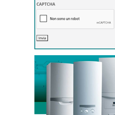
privacy
CAPTCHA
*