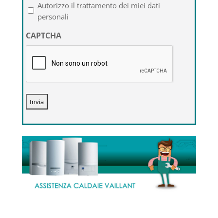
l'informativa
Autorizzo il trattamento dei miei dati
sulla
personali
privacy
CAPTCHA
*