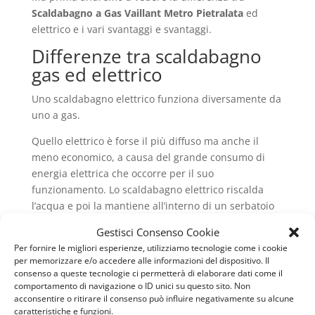
Scaldabagno a Gas Vaillant Metro Pietralata
ed
elettrico e i vari svantaggi e svantaggi.
Differenze tra scaldabagno
gas ed elettrico
Uno scaldabagno elettrico funziona diversamente da
uno a gas.
Quello elettrico è forse il più diffuso ma anche il
meno economico, a causa del grande consumo di
energia elettrica che occorre per il suo
funzionamento. Lo scaldabagno elettrico riscalda
l’acqua e poi la mantiene all’interno di un serbatoio
ad una temperatura costante tra 35°C e 60°C.
Gestisci Consenso Cookie
Il problema è che l’acqua si raffredda rapidamente, e
Per fornire le migliori esperienze, utilizziamo tecnologie come i cookie
per memorizzare e/o accedere alle informazioni del dispositivo. Il
ogni volta che succede lo scaldabagno si riaccende,
consenso a queste tecnologie ci permetterà di elaborare dati come il
restando in definitiva la maggior parte del tempo
comportamento di navigazione o ID unici su questo sito. Non
accesso e consumando molta energia elettrica. Il
acconsentire o ritirare il consenso può influire negativamente su alcune
caratteristiche e funzioni.
modello a gas, noto comunemente come caldaia, si