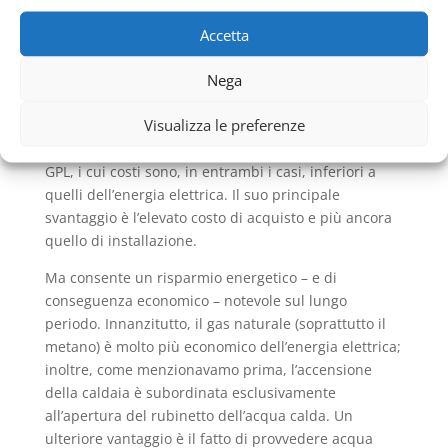
attiva soltanto quando si apre il rubinetto dell’acqua
Accetta
calda, riscaldando l’acqua che scorre all’interno della
serpentina in maniera istantanea.
Nega
Questa caratteristica consente un risparmio di
Visualizza le preferenze
energia notevole. Lo
Scaldabagno a Gas Vaillant
Metro Pietralata
può essere alimentato da metano o
GPL, i cui costi sono, in entrambi i casi, inferiori a
quelli dell’energia elettrica. Il suo principale
svantaggio è l’elevato costo di acquisto e più ancora
quello di installazione.
Ma consente un risparmio energetico – e di
conseguenza economico – notevole sul lungo
periodo. Innanzitutto, il gas naturale (soprattutto il
metano) è molto più economico dell’energia elettrica;
inoltre, come menzionavamo prima, l’accensione
della caldaia è subordinata esclusivamente
all’apertura del rubinetto dell’acqua calda. Un
ulteriore vantaggio è il fatto di provvedere acqua