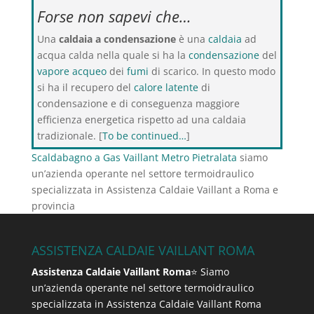
Forse non sapevi che…
Una
caldaia a condensazione
è una
caldaia
ad
acqua calda nella quale si ha la
condensazione
del
vapore acqueo
dei
fumi
di scarico. In questo modo
si ha il recupero del
calore latente
di
condensazione e di conseguenza maggiore
efficienza energetica rispetto ad una caldaia
tradizionale. [
To be continued…
]
Scaldabagno a Gas Vaillant Metro Pietralata
siamo
un’azienda operante nel settore termoidraulico
specializzata in Assistenza Caldaie Vaillant a Roma e
provincia
ASSISTENZA CALDAIE VAILLANT ROMA
Assistenza Caldaie Vaillant Roma
⭐ Siamo
un’azienda operante nel settore termoidraulico
specializzata in Assistenza Caldaie Vaillant Roma