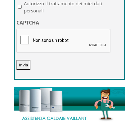
l'informativa
Autorizzo il trattamento dei miei dati
sulla
personali
privacy
CAPTCHA
*