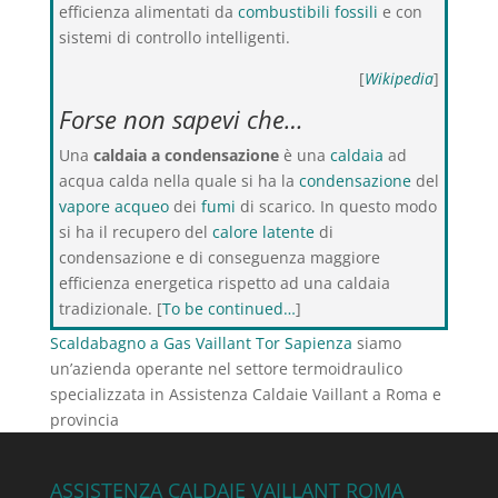
efficienza alimentati da
combustibili fossili
e con
sistemi di controllo intelligenti.
[
Wikipedia
]
Forse non sapevi che…
Una
caldaia a condensazione
è una
caldaia
ad
acqua calda nella quale si ha la
condensazione
del
vapore acqueo
dei
fumi
di scarico. In questo modo
si ha il recupero del
calore latente
di
condensazione e di conseguenza maggiore
efficienza energetica rispetto ad una caldaia
tradizionale. [
To be continued…
]
Scaldabagno a Gas Vaillant Tor Sapienza
siamo
un’azienda operante nel settore termoidraulico
specializzata in Assistenza Caldaie Vaillant a Roma e
provincia
ASSISTENZA CALDAIE VAILLANT ROMA