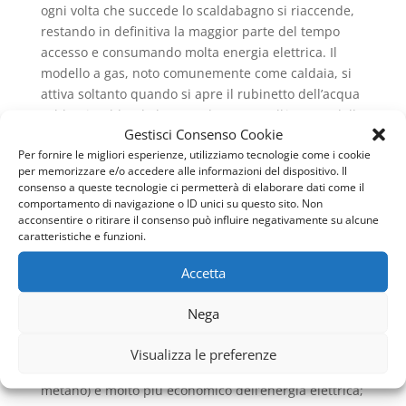
ogni volta che succede lo scaldabagno si riaccende,
restando in definitiva la maggior parte del tempo
accesso e consumando molta energia elettrica. Il
modello a gas, noto comunemente come caldaia, si
attiva soltanto quando si apre il rubinetto dell’acqua
calda, riscaldando l’acqua che scorre all’interno della
Gestisci Consenso Cookie
serpentina in maniera istantanea.
Per fornire le migliori esperienze, utilizziamo tecnologie come i cookie
Questa caratteristica consente un risparmio di
per memorizzare e/o accedere alle informazioni del dispositivo. Il
consenso a queste tecnologie ci permetterà di elaborare dati come il
energia notevole. Lo
Scaldabagno a Gas Vaillant Tor
comportamento di navigazione o ID unici su questo sito. Non
Sapienza
può essere alimentato da metano o GPL, i
acconsentire o ritirare il consenso può influire negativamente su alcune
cui costi sono, in entrambi i casi, inferiori a quelli
caratteristiche e funzioni.
dell’energia elettrica. Il suo principale svantaggio è
Accetta
l’elevato costo di acquisto e più ancora quello di
installazione.
Nega
Ma consente un risparmio energetico – e di
conseguenza economico – notevole sul lungo
Visualizza le preferenze
periodo. Innanzitutto, il gas naturale (soprattutto il
metano) è molto più economico dell’energia elettrica;