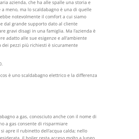
aria azienda, che ha alle spalle una storia e
are a meno, ma lo scaldabagno è una di quelle
rrebbe notevolmente il comfort a cui siamo
 e dal grande supporto dato al cliente
 gravi disagi in una famiglia. Ma l’azienda è
sere adatto alle sue esigenze e all’ambiente
 dei pezzi più richiesti è sicuramente
0.
os è uno scaldabagno elettrico e la differenza
aldabagno a gas, conosciuto anche con il nome di
agno a gas consente di risparmiare
i apre il rubinetto dell’acqua calda; nello
siderata, il boiler resta acceso molto a lungo.