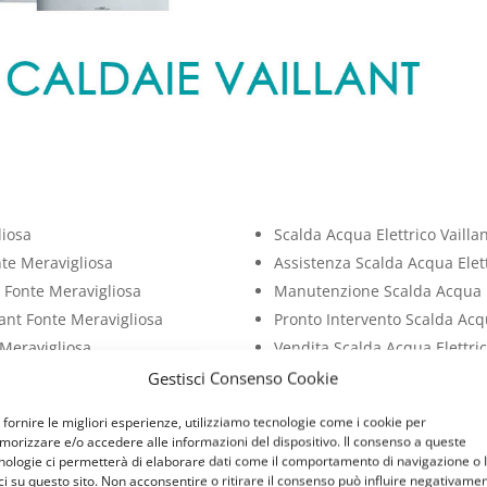
liosa
Scalda Acqua Elettrico Vailla
nte Meravigliosa
Assistenza Scalda Acqua Elett
 Fonte Meravigliosa
Manutenzione Scalda Acqua El
lant Fonte Meravigliosa
Pronto Intervento Scalda Acqu
 Meravigliosa
Vendita Scalda Acqua Elettric
Fonte Meravigliosa
Installazione Scalda Acqua El
Gestisci Consenso Cookie
 Meravigliosa
Cambio Scalda Acqua Elettric
 fornire le migliori esperienze, utilizziamo tecnologie come i cookie per
onte Meravigliosa
Riparazione Scalda Acqua Elet
orizzare e/o accedere alle informazioni del dispositivo. Il consenso a queste
Fonte Meravigliosa
Sostituzione Scalda Acqua Ele
nologie ci permetterà di elaborare dati come il comportamento di navigazione o 
ci su questo sito. Non acconsentire o ritirare il consenso può influire negativame