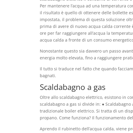
Per mantenere l’acqua ad una temperatura comp
il risultato è quello di ottenere delle bollette 
impostata, il problema di questa soluzione oltr
prima di avere di nuovo acqua calda corrente è
ore per far raggiungere all’acqua la temperatu
acqua calda a fronte di un consumo energetico
Nonostante questo sia davvero un passo avanti 
energia molto elevata, fino a raggiungere prat
Il tutto si traduce nel fatto che quando facci
bagnati.
Scaldabagno a gas
Oltre allo scaldabagno elettrico, esistono in c
scaldabagno a gas si divide in: ● Scaldabagno 
tradizionale boiler elettrico. Si tratta di un 
propano. Come funziona? Il funzionamento del
Aprendo il rubinetto dell’acqua calda, viene p