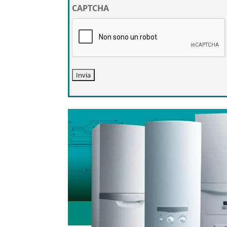
privacy
CAPTCHA
*