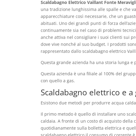
Scaldabagno Elettrico Vaillant Fonte Meravigl
una tradizione lunghissima alle spalle e che v
apparecchiature così necessarie, che un guasto
abituati. Uno dei grandi punti di forza dell’az
continuamente sia nel caso di problemi tecnic
anche attiva nel consigliare i suoi clienti sui 
dove vive nonché al suo budget. I prodotti son
rappresentato dallo scaldabagno elettrico Vaill
Questa grande azienda ha una storia lunga e pre
Questa azienda è una filiale al 100% del grup
con quello a gas.
Scaldabagno elettrico e a 
Esistono due metodi per produrre acqua calda 
Il primo metodo è quello di installare uno scal
caldaia. A fronte di un costo di acquisto della
quotidianamente sulla bolletta elettrica e quel
scaldabagno elettrico il consumo di corrente è