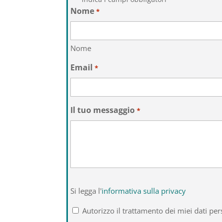
Nome
*
Nome
Email
*
Il tuo messaggio
*
Si
Si legga l'
informativa sulla privacy
legga
l'informativa
Autorizzo il trattamento dei miei dati per
sulla