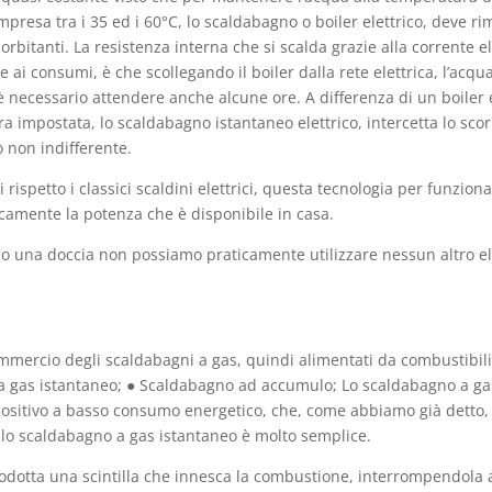
resa tra i 35 ed i 60°C, lo scaldabagno o boiler elettrico, deve r
esorbitanti. La resistenza interna che si scalda grazie alla corrente 
e ai consumi, è che scollegando il boiler dalla rete elettrica, l’ac
 necessario attendere anche alcune ore. A differenza di un boiler 
ra impostata, lo scaldabagno istantaneo elettrico, intercetta lo sc
 non indifferente.
rispetto i classici scaldini elettrici, questa tecnologia per funzio
icamente la potenza che è disponibile in casa.
amo una doccia non possiamo praticamente utilizzare nessun altro el
ommercio degli scaldabagni a gas, quindi alimentati da combustibili 
a gas istantaneo; ● Scaldabagno ad accumulo; Lo scaldabagno a gas
dispositivo a basso consumo energetico, che, come abbiamo già detto
lo scaldabagno a gas istantaneo è molto semplice.
rodotta una scintilla che innesca la combustione, interrompendola a