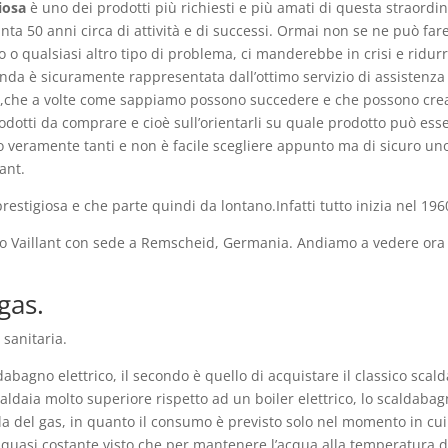
iosa
è uno dei prodotti più richiesti e più amati di questa straordin
anta 50 anni circa di attività e di successi. Ormai non se ne può f
 o qualsiasi altro tipo di problema, ci manderebbe in crisi e ridu
ienda è sicuramente rappresentata dall’ottimo servizio di assistenza
i,che a volte come sappiamo possono succedere e che possono creare
prodotti da comprare e cioè sull’orientarli su quale prodotto può es
o veramente tanti e non è facile scegliere appunto ma di sicuro uno
ant.
stigiosa e che parte quindi da lontano.Infatti tutto inizia nel 196
po Vaillant con sede a Remscheid, Germania. Andiamo a vedere ora c
gas.
sanitaria.
dabagno elettrico, il secondo è quello di acquistare il classico sc
 caldaia molto superiore rispetto ad un boiler elettrico, lo scaldab
la del gas, in quanto il consumo è previsto solo nel momento in cui s
 quasi costante visto che per mantenere l’acqua alla temperatura de