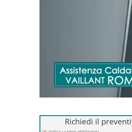
Richiedi il prevent
"
" indica i campi obbligatori
*