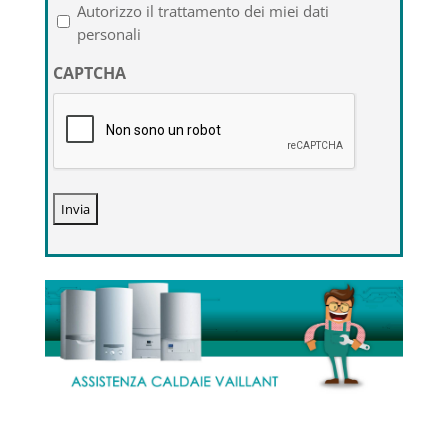
l'informativa
Autorizzo il trattamento dei miei dati
sulla
personali
privacy
CAPTCHA
*