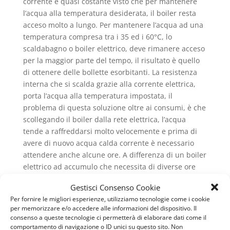
corrente è quasi costante visto che per mantenere
l’acqua alla temperatura desiderata, il boiler resta
acceso molto a lungo. Per mantenere l’acqua ad una
temperatura compresa tra i 35 ed i 60°C, lo
scaldabagno o boiler elettrico, deve rimanere acceso
per la maggior parte del tempo, il risultato è quello
di ottenere delle bollette esorbitanti. La resistenza
interna che si scalda grazie alla corrente elettrica,
porta l’acqua alla temperatura impostata, il
problema di questa soluzione oltre ai consumi, è che
scollegando il boiler dalla rete elettrica, l’acqua
tende a raffreddarsi molto velocemente e prima di
avere di nuovo acqua calda corrente è necessario
attendere anche alcune ore. A differenza di un boiler
elettrico ad accumulo che necessita di diverse ore
per far raggiungere all’acqua la temperatura
Gestisci Consenso Cookie
impostata, lo scaldabagno istantaneo elettrico,
Per fornire le migliori esperienze, utilizziamo tecnologie come i cookie
intercetta lo scorrere dell’acqua e produce
per memorizzare e/o accedere alle informazioni del dispositivo. Il
istantaneamente acqua calda a fronte di un
consenso a queste tecnologie ci permetterà di elaborare dati come il
consumo energetico non indifferente.
comportamento di navigazione o ID unici su questo sito. Non