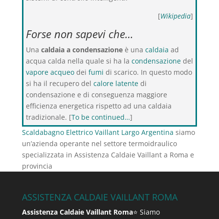
[
Wikipedia
]
Forse non sapevi che…
Una
caldaia a condensazione
è una
caldaia
ad
acqua calda nella quale si ha la
condensazione
del
vapore acqueo
dei
fumi
di scarico. In questo modo
si ha il recupero del
calore latente
di
condensazione e di conseguenza maggiore
efficienza energetica rispetto ad una caldaia
tradizionale. [
To be continued…
]
Scaldabagno Elettrico Vaillant Largo Argentina
siamo
un’azienda operante nel settore termoidraulico
specializzata in Assistenza Caldaie Vaillant a Roma e
provincia
ASSISTENZA CALDAIE VAILLANT ROMA
Assistenza Caldaie Vaillant Roma
⭐ Siamo