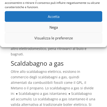
acconsentire o ritirare il consenso può influire negativamente su alcune
Nonostante questo sia davvero un passo avanti
caratteristiche e funzioni.
rispetto i classici scaldini elettrici, questa tecnologia
Accetta
per funzionare correttamente assorbe una quantità
di energia molto elevata, fino a raggiungere
Nega
praticamente la potenza che è disponibile in casa.
Il tutto si traduce nel fatto che quando facciamo una
Visualizza le preferenze
doccia non possiamo praticamente utilizzare nessun
altro elettrodomestico, pena ritrovarci al buio e
bagnati.
Scaldabagno a gas
Oltre allo scaldabagno elettrico, esistono in
commercio degli scaldabagni a gas, quindi
alimentati da combustibili fossili come il GPL, il
Metano o il propano. Lo scaldabagno a gas si divide
in: ● Scaldabagno a gas istantaneo; ● Scaldabagno
ad accumulo; Lo scaldabagno a gas istantaneo è una
valida alternativa al tradizionale boiler elettrico. Si